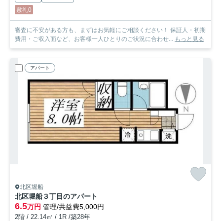
敷礼0
審査に不安がある方も、まずはお気軽にご相談ください！ 保証人・初期
費用・ご収入面など、お客様一人ひとりのご状況に合わせ...
もっと見る
アパート
北区堀船
北区堀船３丁目のアパート
6.5
万円
管理/共益費5,000円
2階 / 22.14㎡ / 1R /築28年