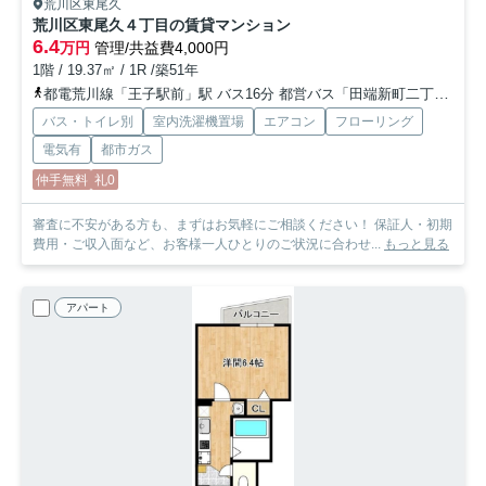
荒川区東尾久
荒川区東尾久４丁目の賃貸マンション
6.4
万円
管理/共益費4,000円
1階 / 19.37㎡ / 1R /築51年
都電荒川線「王子駅前」駅 バス16分 都営バス「田端新町二丁目」 停歩7分
バス・トイレ別
室内洗濯機置場
エアコン
フローリング
電気有
都市ガス
仲手無料
礼0
審査に不安がある方も、まずはお気軽にご相談ください！ 保証人・初期
費用・ご収入面など、お客様一人ひとりのご状況に合わせ...
もっと見る
アパート