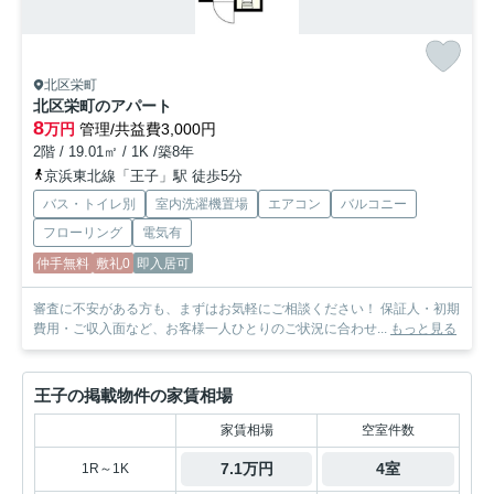
北区栄町
北区栄町のアパート
8
万円
管理/共益費3,000円
2階 / 19.01㎡ / 1K /築8年
京浜東北線「王子」駅 徒歩5分
バス・トイレ別
室内洗濯機置場
エアコン
バルコニー
フローリング
電気有
仲手無料
敷礼0
即入居可
審査に不安がある方も、まずはお気軽にご相談ください！ 保証人・初期
費用・ご収入面など、お客様一人ひとりのご状況に合わせ...
もっと見る
王子の掲載物件の家賃相場
家賃相場
空室件数
7.1万円
4室
1R～1K