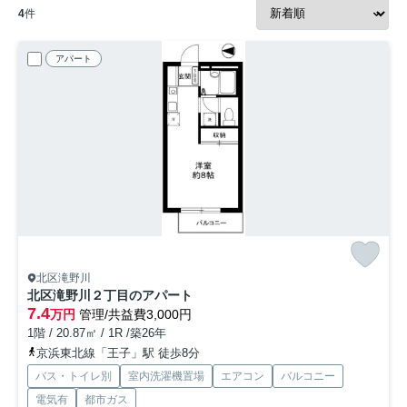
4
件
アパート
北区滝野川
北区滝野川２丁目のアパート
7.4
万円
管理/共益費3,000円
1階 / 20.87㎡ / 1R /築26年
京浜東北線「王子」駅 徒歩8分
バス・トイレ別
室内洗濯機置場
エアコン
バルコニー
電気有
都市ガス