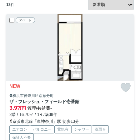
12
件
アパート
NEW
横浜市神奈川区斎藤分町
ザ・フレッシュ・フィールド壱番館
3.9
万円
管理/共益費-
2階 / 16.70㎡ / 1R /築38年
京浜東北線「東神奈川」駅 徒歩13分
エアコン
バルコニー
電気有
シャワー
洗面台
保証人不要