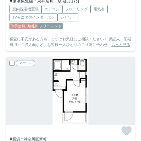
京浜東北線「東神奈川」駅 徒歩17分
室内洗濯機置場
エアコン
フローリング
電気有
TVモニタ付インターホン
シャワー
仲手無料
敷礼0
フリーレント
審査に不安がある方も、まずはお気軽にご相談ください！ 保証人・初期
費用・ご収入面など、お客様一人ひとりのご状況に合わせ...
もっと見る
アパート
横浜市神奈川区新町