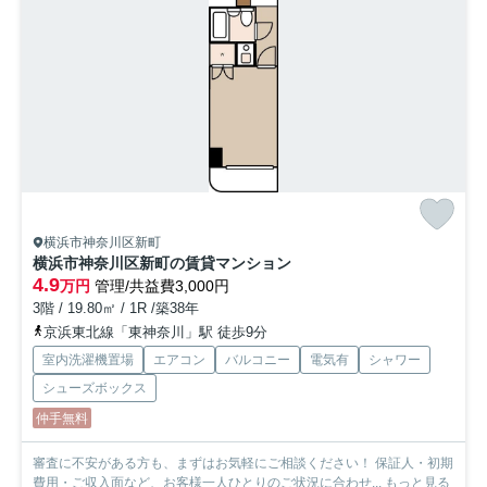
横浜市神奈川区新町
横浜市神奈川区新町の賃貸マンション
4.9
万円
管理/共益費3,000円
3階 / 19.80㎡ / 1R /築38年
京浜東北線「東神奈川」駅 徒歩9分
室内洗濯機置場
エアコン
バルコニー
電気有
シャワー
シューズボックス
仲手無料
審査に不安がある方も、まずはお気軽にご相談ください！ 保証人・初期
費用・ご収入面など、お客様一人ひとりのご状況に合わせ...
もっと見る