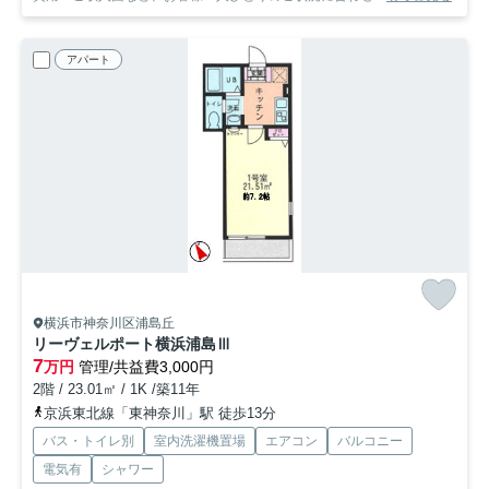
アパート
横浜市神奈川区浦島丘
リーヴェルポート横浜浦島Ⅲ
7
万円
管理/共益費3,000円
2階 / 23.01㎡ / 1K /築11年
京浜東北線「東神奈川」駅 徒歩13分
バス・トイレ別
室内洗濯機置場
エアコン
バルコニー
電気有
シャワー