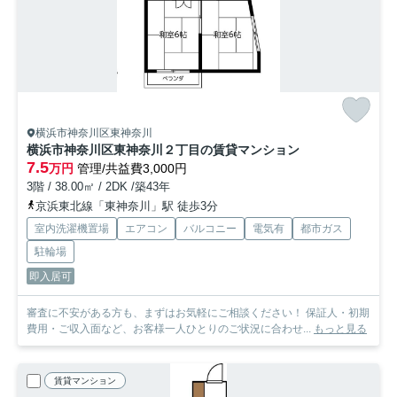
横浜市神奈川区東神奈川
横浜市神奈川区東神奈川２丁目の賃貸マンション
7.5
万円
管理/共益費3,000円
3階 / 38.00㎡ / 2DK /築43年
京浜東北線「東神奈川」駅 徒歩3分
室内洗濯機置場
エアコン
バルコニー
電気有
都市ガス
駐輪場
即入居可
審査に不安がある方も、まずはお気軽にご相談ください！ 保証人・初期
費用・ご収入面など、お客様一人ひとりのご状況に合わせ...
もっと見る
賃貸マンション