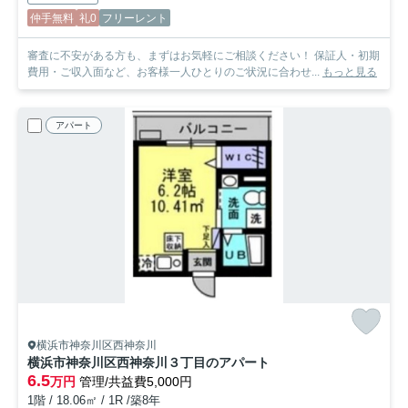
仲手無料
礼0
フリーレント
審査に不安がある方も、まずはお気軽にご相談ください！ 保証人・初期
費用・ご収入面など、お客様一人ひとりのご状況に合わせ...
もっと見る
アパート
横浜市神奈川区西神奈川
横浜市神奈川区西神奈川３丁目のアパート
6.5
万円
管理/共益費5,000円
1階 / 18.06㎡ / 1R /築8年