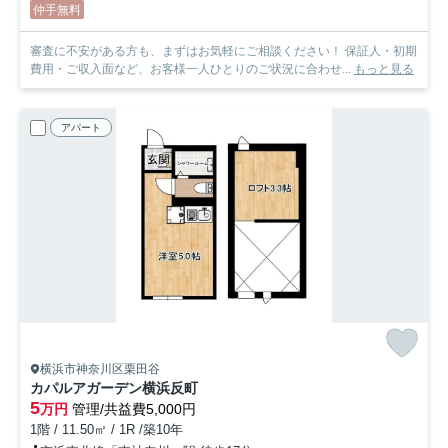
仲手無料
審査に不安がある方も、まずはお気軽にご相談ください！ 保証人・初期
費用・ご収入面など、お客様一人ひとりのご状況に合わせ...
もっと見る
アパート
横浜市神奈川区栗田谷
カパルアガーデン横浜反町
5
万円
管理/共益費5,000円
1階 / 11.50㎡ / 1R /築10年