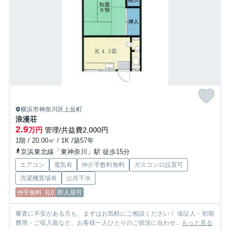
横浜市神奈川区上反町
浪漫荘
2.9
万円
管理/共益費2,000円
1階 / 20.00㎡ / 1K /築57年
京浜東北線「東神奈川」駅 徒歩15分
エアコン
電気有
仲介手数料無料
ガスコンロ設置可
洗濯機置場有
公共下水
仲手無料
礼0
即入居可
審査に不安がある方も、まずはお気軽にご相談ください！ 保証人・初期
費用・ご収入面など、お客様一人ひとりのご状況に合わせ...
もっと見る