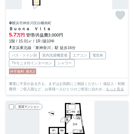
横浜市神奈川区白幡南町
Ｂｕｏｎａ Ｖｉｔａ
5.7
万円
管理/共益費3,000円
1階 / 15.01㎡ / 1R /築10年
京浜東北線「東神奈川」駅 徒歩16分
バス・トイレ別
室内洗濯機置場
エアコン
電気有
TVモニタ付インターホン
シャワー
仲手無料
敷礼0
審査に不安がある方も、まずはお気軽にご相談ください！ 保証人・初期
費用・ご収入面など、お客様一人ひとりのご状況に合わせ...
もっと見る
賃貸マンション