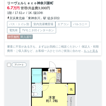
リーヴェルＬｅｃｏ神奈川新町
6.7
万円
管理/共益費3,000円
1階 / 17.61㎡ / 1K /築10年
京浜東北線「東神奈川」駅 徒歩10分
バス・トイレ別
室内洗濯機置場
エアコン
バルコニー
電気有
TVモニタ付インターホン
仲手無料
即入居可
審査に不安がある方も、まずはお気軽にご相談ください！ 保証人・初期
費用・ご収入面など、お客様一人ひとりのご状況に合わせ...
もっと見る
アパート