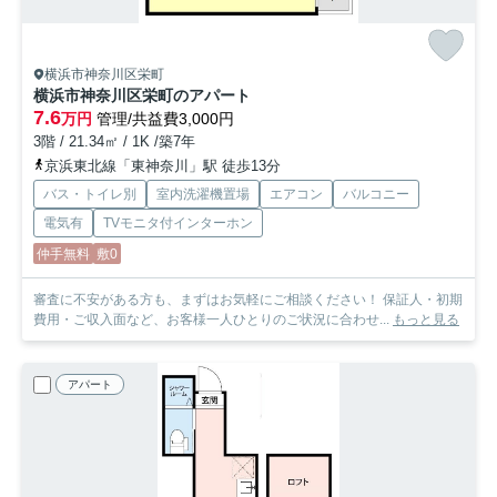
横浜市神奈川区栄町
横浜市神奈川区栄町のアパート
7.6
万円
管理/共益費3,000円
3階 / 21.34㎡ / 1K /築7年
京浜東北線「東神奈川」駅 徒歩13分
バス・トイレ別
室内洗濯機置場
エアコン
バルコニー
電気有
TVモニタ付インターホン
仲手無料
敷0
審査に不安がある方も、まずはお気軽にご相談ください！ 保証人・初期
費用・ご収入面など、お客様一人ひとりのご状況に合わせ...
もっと見る
アパート