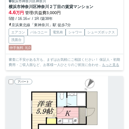
横浜市神奈川区神奈川
横浜市神奈川区神奈川２丁目の賃貸マンション
4.6
万円
管理/共益費3,000円
5階 / 16.16㎡ / 1R /築38年
京浜東北線「東神奈川」駅 徒歩7分
エアコン
バルコニー
電気有
シャワー
シューズボックス
洗面台
仲手無料
礼0
審査に不安がある方も、まずはお気軽にご相談ください！ 保証人・初期
費用・ご収入面など、お客様一人ひとりのご状況に合わせ...
もっと見る
アパート