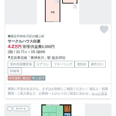
横浜市神奈川区白幡上町
サークルハウス白楽
4.2
万円
管理/共益費4,000円
2階 / 10.77㎡ / 1R /築8年
京浜東北線「東神奈川」駅 徒歩20分
室内洗濯機置場
エアコン
フローリング
電気有
都市ガス
駐輪場
仲手無料
敷礼0
即入居可
審査に不安がある方も、まずはお気軽にご相談ください！ 保証人・初期
費用・ご収入面など、お客様一人ひとりのご状況に合わせ...
もっと見る
アパート