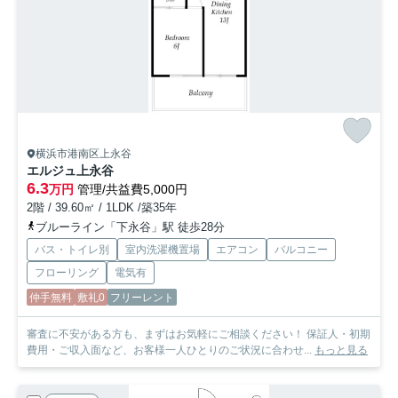
横浜市港南区上永谷
エルジュ上永谷
6.3
万円
管理/共益費5,000円
2階 / 39.60㎡ / 1LDK /築35年
ブルーライン「下永谷」駅 徒歩28分
バス・トイレ別
室内洗濯機置場
エアコン
バルコニー
フローリング
電気有
仲手無料
敷礼0
フリーレント
審査に不安がある方も、まずはお気軽にご相談ください！ 保証人・初期
費用・ご収入面など、お客様一人ひとりのご状況に合わせ...
もっと見る