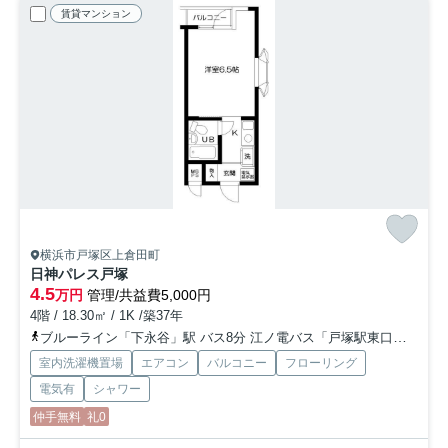
賃貸マンション
横浜市戸塚区上倉田町
日神パレス戸塚
4.5
万円
管理/共益費5,000円
4階 / 18.30㎡ / 1K /築37年
ブルーライン「下永谷」駅 バス8分 江ノ電バス「戸塚駅東口」 停歩10分
室内洗濯機置場
エアコン
バルコニー
フローリング
電気有
シャワー
仲手無料
礼0