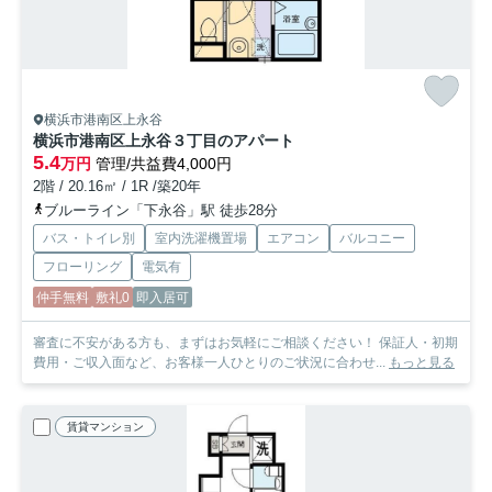
横浜市港南区上永谷
横浜市港南区上永谷３丁目のアパート
5.4
万円
管理/共益費4,000円
2階 / 20.16㎡ / 1R /築20年
ブルーライン「下永谷」駅 徒歩28分
バス・トイレ別
室内洗濯機置場
エアコン
バルコニー
フローリング
電気有
仲手無料
敷礼0
即入居可
審査に不安がある方も、まずはお気軽にご相談ください！ 保証人・初期
費用・ご収入面など、お客様一人ひとりのご状況に合わせ...
もっと見る
賃貸マンション