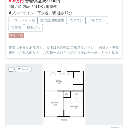
8.9
万円
管理/共益費2,000円
2階 / 41.25㎡ / 1LDK /築18年
ブルーライン「下永谷」駅 徒歩12分
バス・トイレ別
室内洗濯機置場
エアコン
バルコニー
電気有
都市ガス
仲手半額
審査に不安がある方も、まずはお気軽にご相談ください！ 保証人・初期
費用・ご収入面など、お客様一人ひとりのご状況に合わせ...
もっと見る
アパート