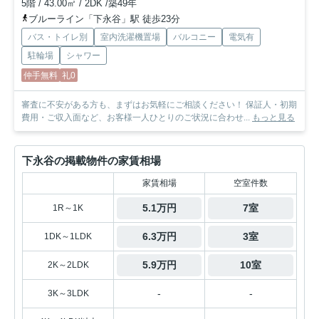
5階 / 43.00㎡ / 2DK /築49年
ブルーライン「下永谷」駅 徒歩23分
バス・トイレ別
室内洗濯機置場
バルコニー
電気有
駐輪場
シャワー
仲手無料
礼0
審査に不安がある方も、まずはお気軽にご相談ください！ 保証人・初期
費用・ご収入面など、お客様一人ひとりのご状況に合わせ...
もっと見る
下永谷の掲載物件の家賃相場
家賃相場
空室件数
5.1万円
7室
1R～1K
6.3万円
3室
1DK～1LDK
5.9万円
10室
2K～2LDK
-
-
3K～3LDK