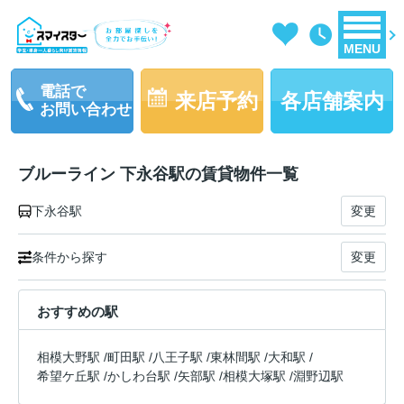
MENU
電話で
来店予約
各店舗案内
お問い合わせ
ブルーライン 下永谷駅の賃貸物件一覧
下永谷駅
変更
条件から探す
変更
おすすめの駅
相模大野駅
/
町田駅
/
八王子駅
/
東林間駅
/
大和駅
/
希望ケ丘駅
/
かしわ台駅
/
矢部駅
/
相模大塚駅
/
淵野辺駅