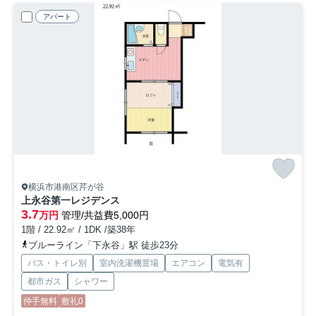
アパート
横浜市港南区芹が谷
上永谷第一レジデンス
3.7
万円
管理/共益費5,000円
1階 / 22.92㎡ / 1DK /築38年
ブルーライン「下永谷」駅 徒歩23分
バス・トイレ別
室内洗濯機置場
エアコン
電気有
都市ガス
シャワー
仲手無料
敷礼0