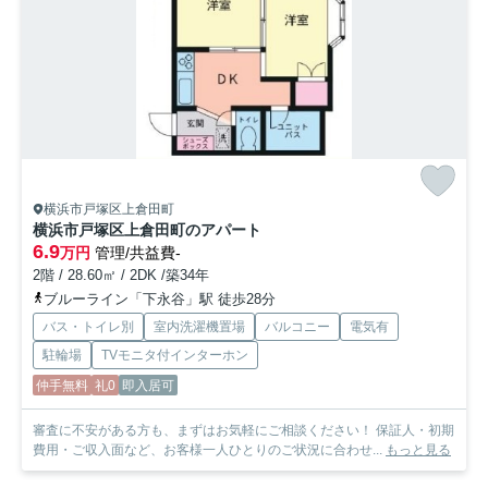
横浜市戸塚区上倉田町
横浜市戸塚区上倉田町のアパート
6.9
万円
管理/共益費-
2階 / 28.60㎡ / 2DK /築34年
ブルーライン「下永谷」駅 徒歩28分
バス・トイレ別
室内洗濯機置場
バルコニー
電気有
駐輪場
TVモニタ付インターホン
仲手無料
礼0
即入居可
審査に不安がある方も、まずはお気軽にご相談ください！ 保証人・初期
費用・ご収入面など、お客様一人ひとりのご状況に合わせ...
もっと見る