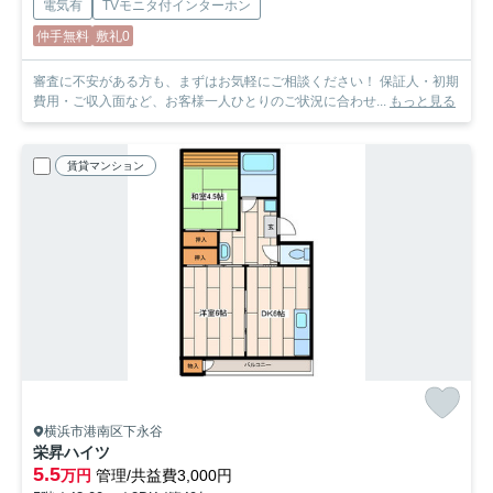
電気有
TVモニタ付インターホン
仲手無料
敷礼0
審査に不安がある方も、まずはお気軽にご相談ください！ 保証人・初期
費用・ご収入面など、お客様一人ひとりのご状況に合わせ...
もっと見る
賃貸マンション
横浜市港南区下永谷
栄昇ハイツ
5.5
万円
管理/共益費3,000円