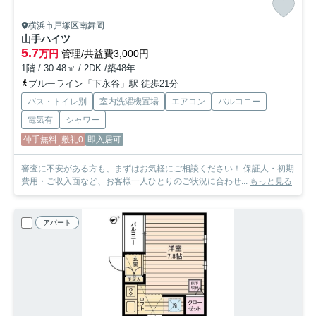
横浜市戸塚区南舞岡
山手ハイツ
5.7
万円
管理/共益費3,000円
1階 / 30.48㎡ / 2DK /築48年
ブルーライン「下永谷」駅 徒歩21分
バス・トイレ別
室内洗濯機置場
エアコン
バルコニー
電気有
シャワー
仲手無料
敷礼0
即入居可
審査に不安がある方も、まずはお気軽にご相談ください！ 保証人・初期
費用・ご収入面など、お客様一人ひとりのご状況に合わせ...
もっと見る
アパート