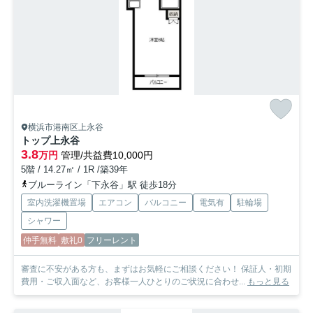
横浜市港南区上永谷
トップ上永谷
3.8
万円
管理/共益費10,000円
5階 / 14.27㎡ / 1R /築39年
ブルーライン「下永谷」駅 徒歩18分
室内洗濯機置場
エアコン
バルコニー
電気有
駐輪場
シャワー
仲手無料
敷礼0
フリーレント
審査に不安がある方も、まずはお気軽にご相談ください！ 保証人・初期
費用・ご収入面など、お客様一人ひとりのご状況に合わせ...
もっと見る