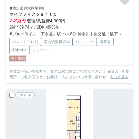
横浜市戸塚区平戸町
マイソフィアｐａｒｔ１
7.2
万円
管理/共益費4,000円
2階 / 39.74㎡ / 2DK /築35年
ブルーライン「下永谷」駅 バス8分 神奈川中央交通「坂下（横浜市戸塚区）」 停歩4分
バス・トイレ別
室内洗濯機置場
バルコニー
電気有
都市ガス
シャワー
仲手無料
審査に不安がある方も、まずはお気軽にご相談ください！ 保証人・初期
費用・ご収入面など、お客様一人ひとりのご状況に合わせ...
もっと見る
アパート