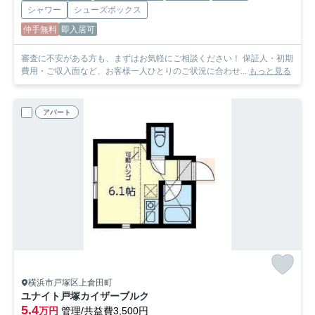
シャワー
シューズボックス
仲手無料
即入居可
審査に不安がある方も、まずはお気軽にご相談ください！ 保証人・初期
費用・ご収入面など、お客様一人ひとりのご状況に合わせ...
もっと見る
アパート
横浜市戸塚区上倉田町
ユナイト戸塚カイザーブルク
5.4
万円
管理/共益費3,500円