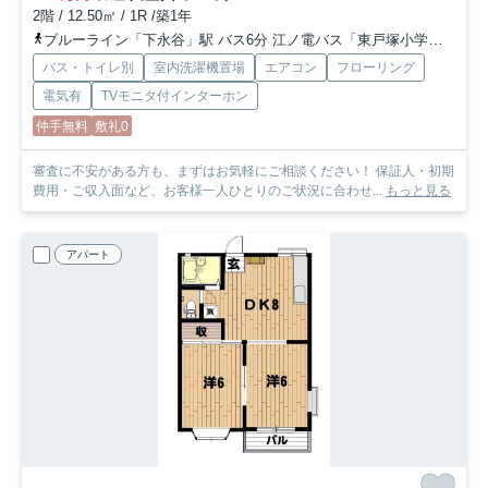
2階 / 12.50㎡ / 1R /築1年
ブルーライン「下永谷」駅 バス6分 江ノ電バス「東戸塚小学校入口」 停歩12分
バス・トイレ別
室内洗濯機置場
エアコン
フローリング
電気有
TVモニタ付インターホン
仲手無料
敷礼0
審査に不安がある方も、まずはお気軽にご相談ください！ 保証人・初期
費用・ご収入面など、お客様一人ひとりのご状況に合わせ...
もっと見る
アパート