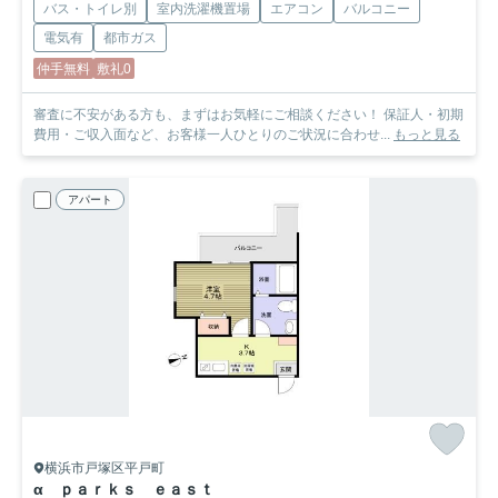
バス・トイレ別
室内洗濯機置場
エアコン
バルコニー
電気有
都市ガス
仲手無料
敷礼0
審査に不安がある方も、まずはお気軽にご相談ください！ 保証人・初期
費用・ご収入面など、お客様一人ひとりのご状況に合わせ...
もっと見る
アパート
横浜市戸塚区平戸町
α ｐａｒｋｓ ｅａｓｔ