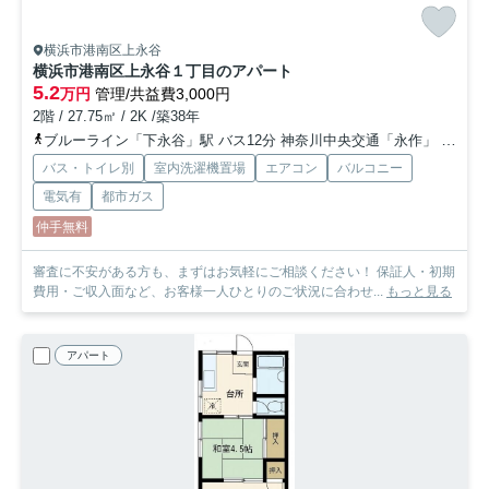
横浜市港南区上永谷
横浜市港南区上永谷１丁目のアパート
5.2
万円
管理/共益費3,000円
2階 / 27.75㎡ / 2K /築38年
ブルーライン「下永谷」駅 バス12分 神奈川中央交通「永作」 停歩3分
バス・トイレ別
室内洗濯機置場
エアコン
バルコニー
電気有
都市ガス
仲手無料
審査に不安がある方も、まずはお気軽にご相談ください！ 保証人・初期
費用・ご収入面など、お客様一人ひとりのご状況に合わせ...
もっと見る
アパート