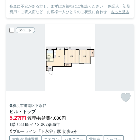
審査に不安がある方も、まずはお気軽にご相談ください！ 保証人・初期
費用・ご収入面など、お客様一人ひとりのご状況に合わせ...
もっと見る
アパート
横浜市港南区下永谷
ヒル・トップ
5.2
万円
管理/共益費4,000円
1階 / 33.95㎡ / 2DK /築36年
ブルーライン「下永谷」駅 徒歩5分
室内洗濯機置場
エアコン
バルコニー
電気有
シャワー