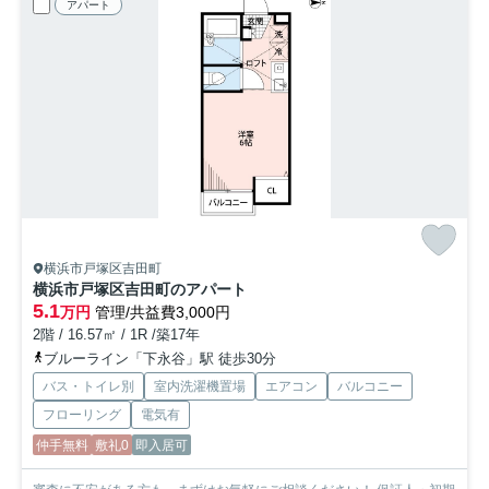
アパート
横浜市戸塚区吉田町
横浜市戸塚区吉田町のアパート
5.1
万円
管理/共益費3,000円
2階 / 16.57㎡ / 1R /築17年
ブルーライン「下永谷」駅 徒歩30分
バス・トイレ別
室内洗濯機置場
エアコン
バルコニー
フローリング
電気有
仲手無料
敷礼0
即入居可