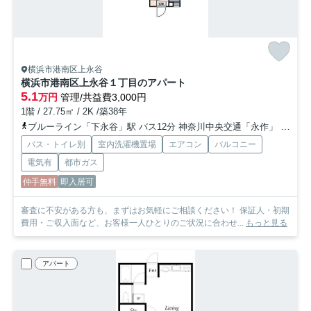
横浜市港南区上永谷
横浜市港南区上永谷１丁目のアパート
5.1
万円
管理/共益費3,000円
1階 / 27.75㎡ / 2K /築38年
ブルーライン「下永谷」駅 バス12分 神奈川中央交通「永作」 停歩3分
バス・トイレ別
室内洗濯機置場
エアコン
バルコニー
電気有
都市ガス
仲手無料
即入居可
審査に不安がある方も、まずはお気軽にご相談ください！ 保証人・初期
費用・ご収入面など、お客様一人ひとりのご状況に合わせ...
もっと見る
アパート