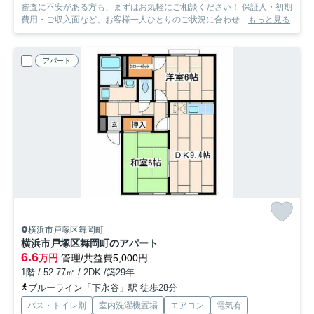
審査に不安がある方も、まずはお気軽にご相談ください！ 保証人・初期
費用・ご収入面など、お客様一人ひとりのご状況に合わせ...
もっと見る
アパート
横浜市戸塚区舞岡町
横浜市戸塚区舞岡町のアパート
6.6
万円
管理/共益費5,000円
1階 / 52.77㎡ / 2DK /築29年
ブルーライン「下永谷」駅 徒歩28分
バス・トイレ別
室内洗濯機置場
エアコン
電気有