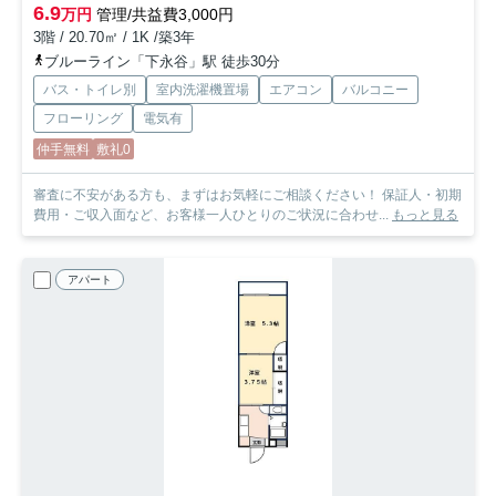
6.9
万円
管理/共益費3,000円
3階 / 20.70㎡ / 1K /築3年
ブルーライン「下永谷」駅 徒歩30分
バス・トイレ別
室内洗濯機置場
エアコン
バルコニー
フローリング
電気有
仲手無料
敷礼0
審査に不安がある方も、まずはお気軽にご相談ください！ 保証人・初期
費用・ご収入面など、お客様一人ひとりのご状況に合わせ...
もっと見る
アパート