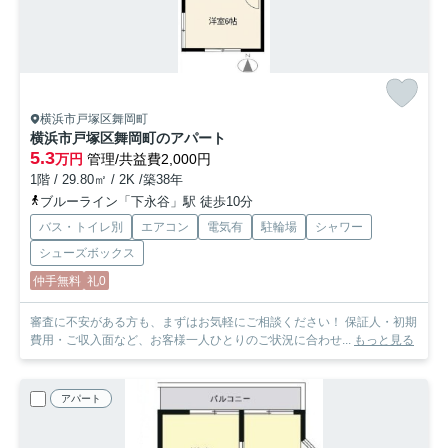
横浜市戸塚区舞岡町
横浜市戸塚区舞岡町のアパート
5.3
万円
管理/共益費2,000円
1階 / 29.80㎡ / 2K /築38年
ブルーライン「下永谷」駅 徒歩10分
バス・トイレ別
エアコン
電気有
駐輪場
シャワー
シューズボックス
仲手無料
礼0
審査に不安がある方も、まずはお気軽にご相談ください！ 保証人・初期
費用・ご収入面など、お客様一人ひとりのご状況に合わせ...
もっと見る
アパート