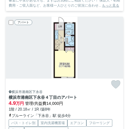
審査に不安がある方も、まずはお気軽にご相談ください！ 保証人・初期
費用・ご収入面など、お客様一人ひとりのご状況に合わせ...
もっと見る
アパート
横浜市港南区下永谷
横浜市港南区下永谷４丁目のアパート
4.9
万円
管理/共益費14,000円
1階 / 20.18㎡ / 1R /築8年
ブルーライン「下永谷」駅 徒歩4分
バス・トイレ別
室内洗濯機置場
エアコン
フローリング