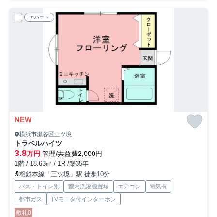
アパート
NEW
横浜市瀬谷区三ツ境
トラベルハイツ
3.8
万円
管理/共益費2,000円
1階 / 18.63㎡ / 1R /築35年
相鉄本線「三ツ境」駅 徒歩10分
バス・トイレ別
室内洗濯機置場
エアコン
電気有
都市ガス
TVモニタ付インターホン
敷礼0