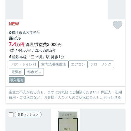
NEW
横浜市旭区笹野台
森ビル
7.4
万円
管理/共益費3,000円
4階 / 44.50㎡ / 2DK /築52年
相鉄本線「三ツ境」駅 徒歩1分
バス・トイレ別
室内洗濯機置場
エアコン
フローリング
電気有
都市ガス
即入居可
審査に不安がある方も、まずはお気軽にご相談ください！ 保証人・初期
費用・ご収入面など、お客様一人ひとりのご状況に合わせ...
もっと見る
賃貸マンション