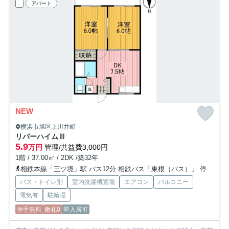
アパート
NEW
横浜市旭区上川井町
リバーハイムⅢ
5.9
万円
管理/共益費3,000円
1階 / 37.00㎡ / 2DK /築32年
相鉄本線「三ツ境」駅 バス12分 相鉄バス「東根（バス）」 停歩2分
バス・トイレ別
室内洗濯機置場
エアコン
バルコニー
電気有
駐輪場
仲手無料
敷礼0
即入居可