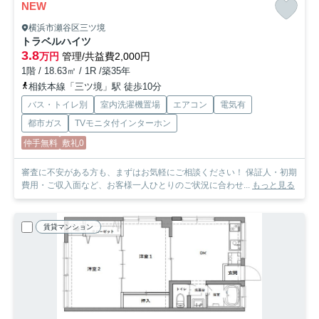
NEW
横浜市瀬谷区三ツ境
トラベルハイツ
3.8
万円
管理/共益費2,000円
1階 / 18.63㎡ / 1R /築35年
相鉄本線「三ツ境」駅 徒歩10分
バス・トイレ別
室内洗濯機置場
エアコン
電気有
都市ガス
TVモニタ付インターホン
仲手無料
敷礼0
審査に不安がある方も、まずはお気軽にご相談ください！ 保証人・初期
費用・ご収入面など、お客様一人ひとりのご状況に合わせ...
もっと見る
賃貸マンション