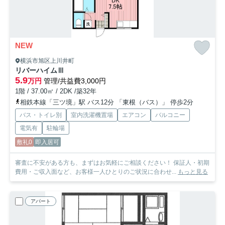
NEW
横浜市旭区上川井町
リバーハイムⅢ
5.9
万円
管理/共益費3,000円
1階 / 37.00㎡ / 2DK /築32年
相鉄本線「三ツ境」駅 バス12分 「東根（バス）」 停歩2分
バス・トイレ別
室内洗濯機置場
エアコン
バルコニー
電気有
駐輪場
敷礼0
即入居可
審査に不安がある方も、まずはお気軽にご相談ください！ 保証人・初期
費用・ご収入面など、お客様一人ひとりのご状況に合わせ...
もっと見る
アパート