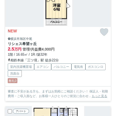
NEW
横浜市旭区中尾
リシェス希望ヶ丘
2.5
万円
管理/共益費4,000円
1階 / 16.65㎡ / 1R /築32年
相鉄本線「三ツ境」駅 徒歩22分
室内洗濯機置場
エアコン
バルコニー
電気有
ガスコンロ
洗面台
敷礼0
審査に不安がある方も、まずはお気軽にご相談ください！ 保証人・初期
費用・ご収入面など、お客様一人ひとりのご状況に合わせ...
もっと見る
アパート