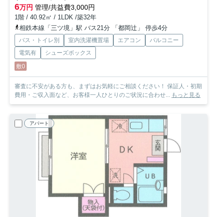
6
万円
管理/共益費3,000円
1階 / 40.92㎡ / 1LDK /築32年
相鉄本線「三ツ境」駅 バス21分 「都岡辻」 停歩4分
バス・トイレ別
室内洗濯機置場
エアコン
バルコニー
電気有
シューズボックス
敷0
審査に不安がある方も、まずはお気軽にご相談ください！ 保証人・初期
費用・ご収入面など、お客様一人ひとりのご状況に合わせ...
もっと見る
アパート