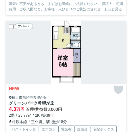
審査に不安がある方も、まずはお気軽にご相談ください！ 保証人・初期
費用・ご収入面など、お客様一人ひとりのご状況に合わせ...
もっと見る
アパート
NEW
横浜市旭区中希望が丘
グリーンパーク希望が丘
4.3
万円
管理/共益費3,000円
2階 / 23.77㎡ / 1K /築39年
相鉄本線「三ツ境」駅 徒歩18分
バス・トイレ別
エアコン
電気有
洗面台
宅配ボックス