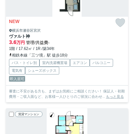
NEW
横浜市瀬谷区宮沢
ヴァルト神
3.6
万円
管理/共益費-
1階 / 17.62㎡ / 1R /築34年
相鉄本線「三ツ境」駅 徒歩18分
バス・トイレ別
室内洗濯機置場
エアコン
バルコニー
電気有
シューズボックス
即入居可
審査に不安がある方も、まずはお気軽にご相談ください！ 保証人・初期
費用・ご収入面など、お客様一人ひとりのご状況に合わせ...
もっと見る
賃貸マンション