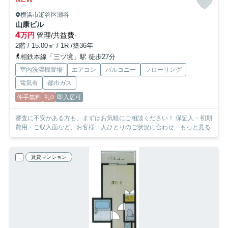
横浜市瀬谷区瀬谷
山康ビル
4
万円
管理/共益費-
2階 / 15.00㎡ / 1R /築36年
相鉄本線「三ツ境」駅 徒歩27分
室内洗濯機置場
エアコン
バルコニー
フローリング
電気有
都市ガス
仲手無料
礼0
即入居可
審査に不安がある方も、まずはお気軽にご相談ください！ 保証人・初期
費用・ご収入面など、お客様一人ひとりのご状況に合わせ...
もっと見る
賃貸マンション