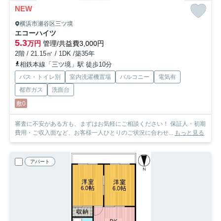
NEW
横浜市瀬谷区三ツ境
エコーハイツ
5.3
万円
管理/共益費3,000円
2階 / 21.15㎡ / 1DK /築35年
相鉄本線「三ツ境」駅 徒歩10分
バス・トイレ別
室内洗濯機置場
バルコニー
電気有
都市ガス
洗面台
敷0
審査に不安がある方も、まずはお気軽にご相談ください！ 保証人・初期
費用・ご収入面など、お客様一人ひとりのご状況に合わせ...
もっと見る
アパート