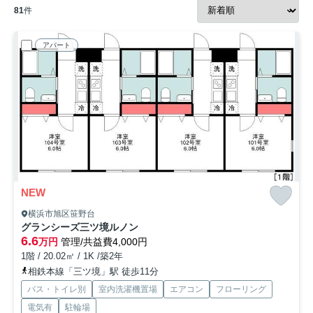
81
件
アパート
NEW
横浜市旭区笹野台
グランシーズ三ツ境ルノン
6.6
万円
管理/共益費4,000円
1階 / 20.02㎡ / 1K /築2年
相鉄本線「三ツ境」駅 徒歩11分
バス・トイレ別
室内洗濯機置場
エアコン
フローリング
電気有
駐輪場