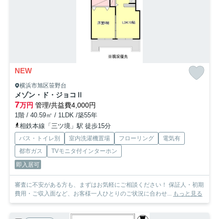
NEW
横浜市旭区笹野台
メゾン・ド・ジョコⅡ
7
万円
管理/共益費4,000円
1階 / 40.59㎡ / 1LDK /築55年
相鉄本線「三ツ境」駅 徒歩15分
バス・トイレ別
室内洗濯機置場
フローリング
電気有
都市ガス
TVモニタ付インターホン
即入居可
審査に不安がある方も、まずはお気軽にご相談ください！ 保証人・初期
費用・ご収入面など、お客様一人ひとりのご状況に合わせ...
もっと見る