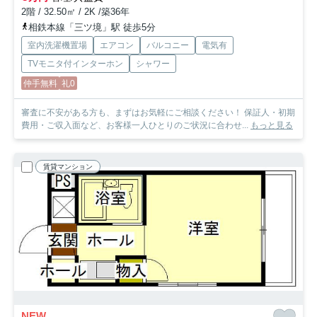
2階 / 32.50㎡ / 2K /築36年
相鉄本線「三ツ境」駅 徒歩5分
室内洗濯機置場
エアコン
バルコニー
電気有
TVモニタ付インターホン
シャワー
仲手無料
礼0
審査に不安がある方も、まずはお気軽にご相談ください！ 保証人・初期
費用・ご収入面など、お客様一人ひとりのご状況に合わせ...
もっと見る
賃貸マンション
NEW