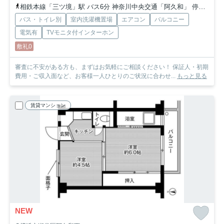
相鉄本線「三ツ境」駅 バス6分 神奈川中央交通「阿久和」 停歩3分
バス・トイレ別
室内洗濯機置場
エアコン
バルコニー
電気有
TVモニタ付インターホン
敷礼0
審査に不安がある方も、まずはお気軽にご相談ください！ 保証人・初期
費用・ご収入面など、お客様一人ひとりのご状況に合わせ...
もっと見る
賃貸マンション
NEW