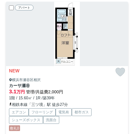
アパート
NEW
横浜市瀬谷区相沢
カーサ瀬谷
3.1
万円
管理/共益費2,000円
1階 / 15.60㎡ / 1R /築39年
相鉄本線「三ツ境」駅 徒歩27分
エアコン
フローリング
電気有
都市ガス
シューズボックス
洗面台
敷礼0