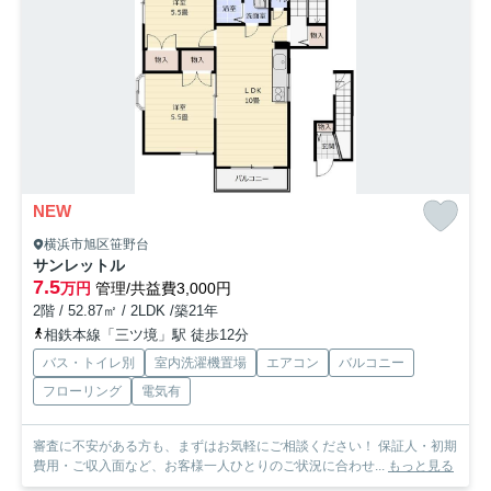
NEW
横浜市旭区笹野台
サンレットル
7.5
万円
管理/共益費3,000円
2階 / 52.87㎡ / 2LDK /築21年
相鉄本線「三ツ境」駅 徒歩12分
バス・トイレ別
室内洗濯機置場
エアコン
バルコニー
フローリング
電気有
審査に不安がある方も、まずはお気軽にご相談ください！ 保証人・初期
費用・ご収入面など、お客様一人ひとりのご状況に合わせ...
もっと見る