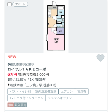
アパート
NEW
横浜市瀬谷区瀬谷
ロイヤルＴＡＫＥコーポ
6
万円
管理/共益費2,000円
1階 / 21.87㎡ / 1K /築36年
相鉄本線「三ツ境」駅 徒歩30分
バス・トイレ別
室内洗濯機置場
エアコン
電気有
TVモニタ付インターホン
システムキッチン
敷0
即入居可