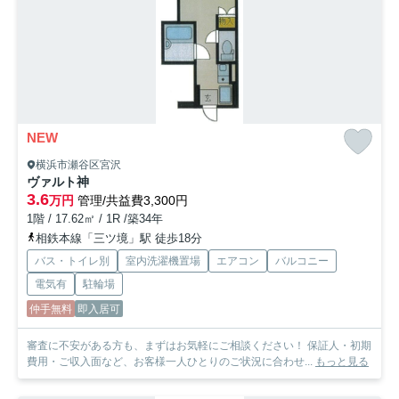
NEW
横浜市瀬谷区宮沢
ヴァルト神
3.6
万円
管理/共益費3,300円
1階 / 17.62㎡ / 1R /築34年
相鉄本線「三ツ境」駅 徒歩18分
バス・トイレ別
室内洗濯機置場
エアコン
バルコニー
電気有
駐輪場
仲手無料
即入居可
審査に不安がある方も、まずはお気軽にご相談ください！ 保証人・初期
費用・ご収入面など、お客様一人ひとりのご状況に合わせ...
もっと見る