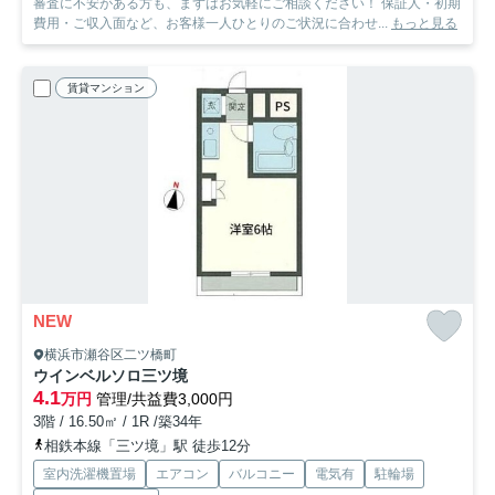
審査に不安がある方も、まずはお気軽にご相談ください！ 保証人・初期
費用・ご収入面など、お客様一人ひとりのご状況に合わせ...
もっと見る
賃貸マンション
NEW
横浜市瀬谷区二ツ橋町
ウインベルソロ三ツ境
4.1
万円
管理/共益費3,000円
3階 / 16.50㎡ / 1R /築34年
相鉄本線「三ツ境」駅 徒歩12分
室内洗濯機置場
エアコン
バルコニー
電気有
駐輪場