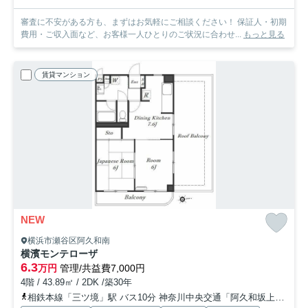
審査に不安がある方も、まずはお気軽にご相談ください！ 保証人・初期
費用・ご収入面など、お客様一人ひとりのご状況に合わせ...
もっと見る
賃貸マンション
NEW
横浜市瀬谷区阿久和南
横濱モンテローザ
6.3
万円
管理/共益費7,000円
4階 / 43.89㎡ / 2DK /築30年
相鉄本線「三ツ境」駅 バス10分 神奈川中央交通「阿久和坂上」 停歩7分