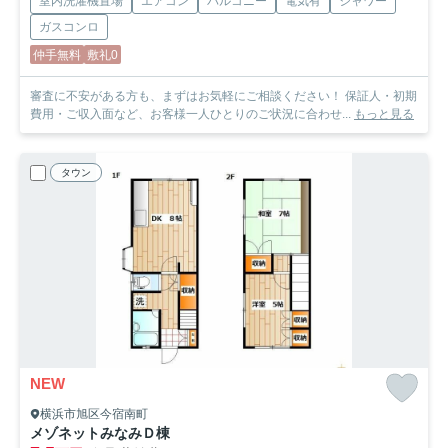
室内洗濯機置場
エアコン
バルコニー
電気有
シャワー
ガスコンロ
仲手無料
敷礼0
審査に不安がある方も、まずはお気軽にご相談ください！ 保証人・初期
費用・ご収入面など、お客様一人ひとりのご状況に合わせ...
もっと見る
タウン
NEW
横浜市旭区今宿南町
メゾネットみなみＤ棟