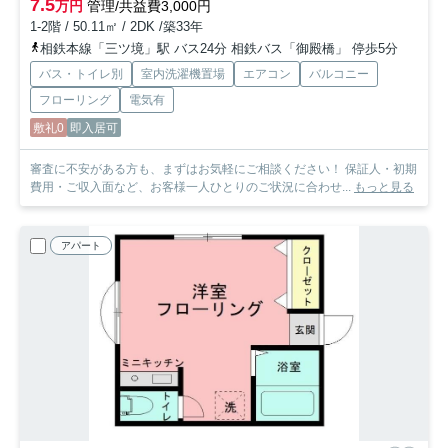
7.5
万円
管理/共益費3,000円
1-2階 / 50.11㎡ / 2DK /築33年
相鉄本線「三ツ境」駅 バス24分 相鉄バス「御殿橋」 停歩5分
バス・トイレ別
室内洗濯機置場
エアコン
バルコニー
フローリング
電気有
敷礼0
即入居可
審査に不安がある方も、まずはお気軽にご相談ください！ 保証人・初期
費用・ご収入面など、お客様一人ひとりのご状況に合わせ...
もっと見る
アパート