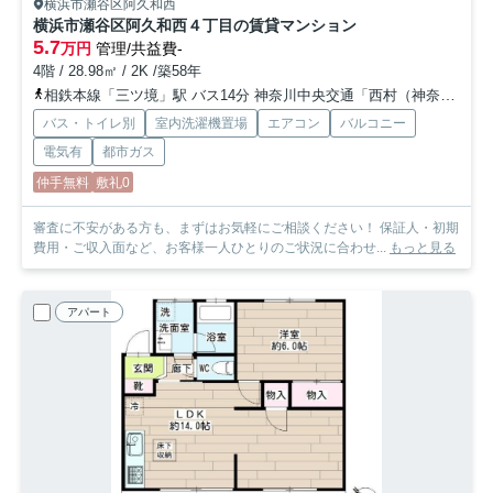
横浜市瀬谷区阿久和西
横浜市瀬谷区阿久和西４丁目の賃貸マンション
5.7
万円
管理/共益費-
4階 / 28.98㎡ / 2K /築58年
相鉄本線「三ツ境」駅 バス14分 神奈川中央交通「西村（神奈川県）」 停歩2分
バス・トイレ別
室内洗濯機置場
エアコン
バルコニー
電気有
都市ガス
仲手無料
敷礼0
審査に不安がある方も、まずはお気軽にご相談ください！ 保証人・初期
費用・ご収入面など、お客様一人ひとりのご状況に合わせ...
もっと見る
アパート