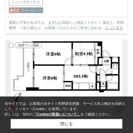
シューズボックス
敷礼0
フリーレント
審査に不安がある方も、まずはお気軽にご相談ください！ 保証人・初期
費用・ご収入面など、お客様一人ひとりのご状況に合わせ...
もっと見る
賃貸マンション
当サイトでは、お客様の当サイト利用状況把握、サービス向上検討を目的と
NEW
して、クッキー（Cookie）を使用しています。
詳しくは、当社の
「Cookieの取扱いについて」
をご確認ください。
横浜市旭区中希望が丘
第５山庄ビル
閉じる
検索条件を変更
まとめてお問い合わせ
8.2
万円
管理/共益費5,000円