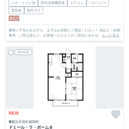
バス・トイレ別
室内洗濯機置場
エアコン
バルコニー
電気有
都市ガス
敷礼0
審査に不安がある方も、まずはお気軽にご相談ください！ 保証人・初期
費用・ご収入面など、お客様一人ひとりのご状況に合わせ...
もっと見る
アパート
NEW
横浜市旭区都岡町
ドミール・ラ・ポームＢ