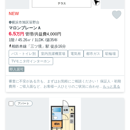
NEW
横浜市旭区笹野台
マロンプレーンＡ
6.5
万円
管理/共益費4,000円
1階 / 45.26㎡ / 1LDK /築35年
相鉄本線「三ツ境」駅 徒歩16分
バス・トイレ別
室内洗濯機置場
電気有
都市ガス
駐輪場
TVモニタ付インターホン
即入居可
審査に不安がある方も、まずはお気軽にご相談ください！ 保証人・初期
費用・ご収入面など、お客様一人ひとりのご状況に合わせ...
もっと見る
アパート