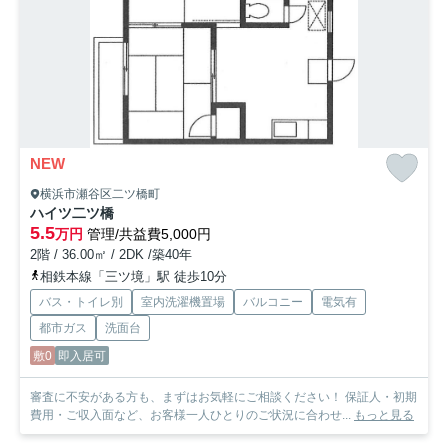
NEW
横浜市瀬谷区二ツ橋町
ハイツ二ツ橋
5.5
万円
管理/共益費5,000円
2階 / 36.00㎡ / 2DK /築40年
相鉄本線「三ツ境」駅 徒歩10分
バス・トイレ別
室内洗濯機置場
バルコニー
電気有
都市ガス
洗面台
敷0
即入居可
審査に不安がある方も、まずはお気軽にご相談ください！ 保証人・初期
費用・ご収入面など、お客様一人ひとりのご状況に合わせ...
もっと見る