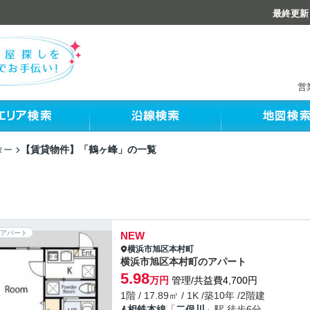
最終更新：
営
【賃貸物件】「鶴ヶ峰」の一覧
ター
アパート
NEW
横浜市旭区
本村町
横浜市旭区本村町のアパート
5.98
万円
管理/共益費4,700円
1階 / 17.89㎡ / 1K /築10年 /2階建
相鉄本線
「
二俣川
」駅 徒歩6分