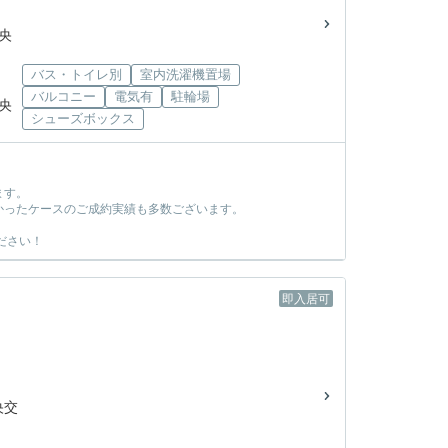
中央
バス・トイレ別
室内洗濯機置場
バルコニー
電気有
駐輪場
中央
シューズボックス
ます。
かったケースのご成約実績も多数ございます。
ださい！
即入居可
央交