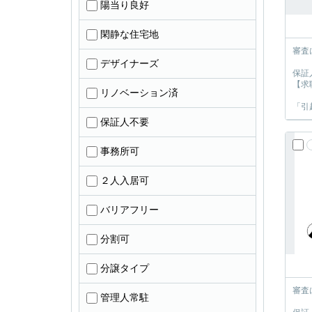
陽当り良好
閑静な住宅地
審査
デザイナーズ
保証
【求
リノベーション済
「引
保証人不要
事務所可
２人入居可
バリアフリー
分割可
分譲タイプ
審査
管理人常駐