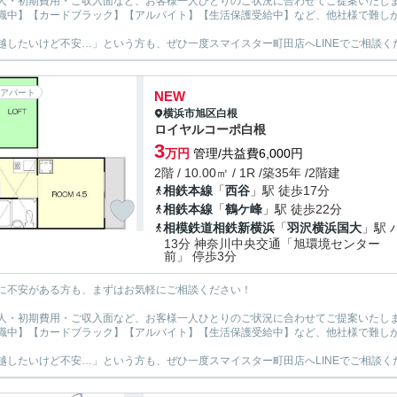
人・初期費用・ご収入面など、お客様一人ひとりのご状況に合わせてご提案いたし
職中】【カードブラック】【アルバイト】【生活保護受給中】など、他社様で難し
越したいけど不安…」という方も、ぜひ一度スマイスター町田店へLINEでご相談く
アパート
NEW
横浜市旭区
白根
ロイヤルコーポ白根
3
万円
管理/共益費6,000円
2階 / 10.00㎡ / 1R /築35年 /2階建
相鉄本線
「
西谷
」駅 徒歩17分
相鉄本線
「
鶴ケ峰
」駅 徒歩22分
相模鉄道相鉄新横浜
「
羽沢横浜国大
」駅 
13分 神奈川中央交通「旭環境センター
前」 停歩3分
に不安がある方も、まずはお気軽にご相談ください！
人・初期費用・ご収入面など、お客様一人ひとりのご状況に合わせてご提案いたし
職中】【カードブラック】【アルバイト】【生活保護受給中】など、他社様で難し
越したいけど不安…」という方も、ぜひ一度スマイスター町田店へLINEでご相談く