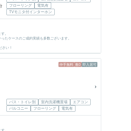
フローリング
電気有
分
TVモニタ付インターホン
ます。
かったケースのご成約実績も多数ございます。
ださい！
仲手無料
敷0
即入居可
バス・トイレ別
室内洗濯機置場
エアコン
バルコニー
フローリング
電気有
ます。