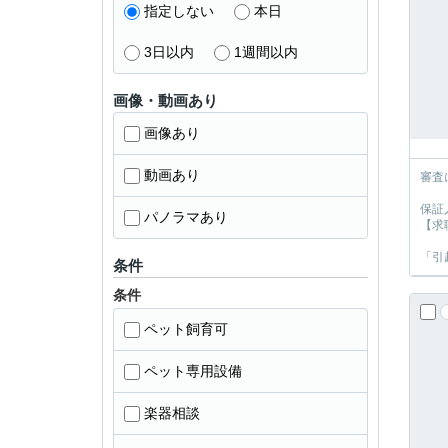
指定しない
本日
3日以内
1週間以内
画像・動画あり
画像あり
動画あり
審査
保証
パノラマあり
【求
「引
条件
条件
ペット飼育可
ペット専用設備
楽器相談