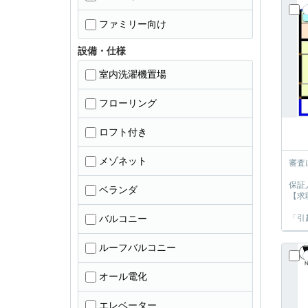
ファミリー向け
設備・仕様
室内洗濯機置場
フローリング
ロフト付き
メゾネット
審査
保証
ベランダ
【求
バルコニー
「引
ルーフバルコニー
オール電化
エレベーター