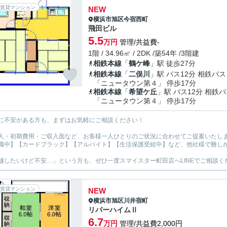
賃貸マンション
NEW
横浜市旭区
今宿西町
飛田ビル
5.5
万円
管理/共益費-
1階 / 34.96㎡ / 2DK /築54年 /3階建
相鉄本線
「
鶴ケ峰
」駅 徒歩27分
相鉄本線
「
二俣川
」駅 バス12分 相鉄バス
「ニュータウン第４」 停歩17分
相鉄本線
「
希望ケ丘
」駅 バス12分 相鉄
「ニュータウン第４」 停歩17分
に不安がある方も、まずはお気軽にご相談ください！
人・初期費用・ご収入面など、お客様一人ひとりのご状況に合わせてご提案いたし
職中】【カードブラック】【アルバイト】【生活保護受給中】など、他社様で難し
越したいけど不安…」という方も、ぜひ一度スマイスター町田店へLINEでご相談く
賃貸マンション
NEW
横浜市旭区
川井宿町
リバーハイムⅡ
6.7
万円
管理/共益費2,000円