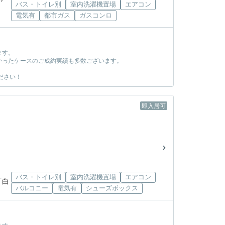
バス・トイレ別
室内洗濯機置場
エアコン
電気有
都市ガス
ガスコンロ
ます。
かったケースのご成約実績も多数ございます。
ださい！
即入居可
バス・トイレ別
室内洗濯機置場
エアコン
「白
バルコニー
電気有
シューズボックス