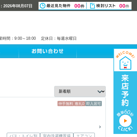
00
00
2026年08月07日
件
件
業時間：9:00～18:00 定休日：毎週水曜日
仲手無料
敷礼0
即入居可
バス・トイレ別
室内洗濯機置場
エアコン