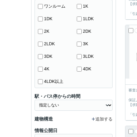
【求
ワンルーム
1K
「引
1DK
1LDK
2K
2DK
2LDK
3K
3DK
3LDK
4K
4DK
4LDK以上
審査
駅・バス停からの時間
保証
【求
「引
建物構造
追加する
情報公開日