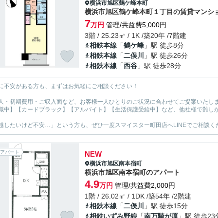
横浜市旭区
鶴ケ峰本町
横浜市旭区鶴ケ峰本町１丁目の賃貸マンシ
7
万円
管理/共益費5,000円
3階 / 25.23㎡ / 1K /築20年 /7階建
相鉄本線
「
鶴ケ峰
」駅 徒歩8分
相鉄本線
「
二俣川
」駅 徒歩26分
相鉄本線
「
西谷
」駅 徒歩28分
に不安がある方も、まずはお気軽にご相談ください！
人・初期費用・ご収入面など、お客様一人ひとりのご状況に合わせてご提案いたし
職中】【カードブラック】【アルバイト】【生活保護受給中】など、他社様で難し
越したいけど不安…」という方も、ぜひ一度スマイスター町田店へLINEでご相談く
アパート
NEW
横浜市旭区
南本宿町
横浜市旭区南本宿町のアパート
4.9
万円
管理/共益費2,000円
1階 / 26.02㎡ / 1DK /築54年 /2階建
相鉄本線
「
二俣川
」駅 徒歩15分
相鉄いずみ野線
「
南万騎が原
」駅 徒歩23