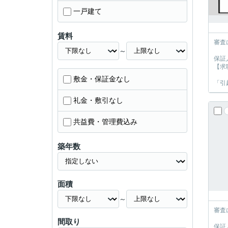
一戸建て
賃料
審査
～
保証
【求
敷金・保証金なし
「引
礼金・敷引なし
共益費・管理費込み
築年数
面積
～
審査
間取り
保証