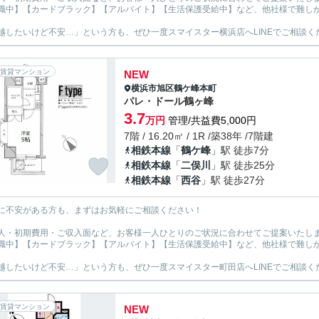
職中】【カードブラック】【アルバイト】【生活保護受給中】など、他社様で難し
越したいけど不安…」という方も、ぜひ一度スマイスター横浜店へLINEでご相談く
賃貸マンション
NEW
横浜市旭区
鶴ケ峰本町
パレ・ドール鶴ヶ峰
3.7
万円
管理/共益費5,000円
7階 / 16.20㎡ / 1R /築38年 /7階建
相鉄本線
「
鶴ケ峰
」駅 徒歩7分
相鉄本線
「
二俣川
」駅 徒歩25分
相鉄本線
「
西谷
」駅 徒歩27分
に不安がある方も、まずはお気軽にご相談ください！
人・初期費用・ご収入面など、お客様一人ひとりのご状況に合わせてご提案いたし
職中】【カードブラック】【アルバイト】【生活保護受給中】など、他社様で難し
越したいけど不安…」という方も、ぜひ一度スマイスター町田店へLINEでご相談く
賃貸マンション
NEW