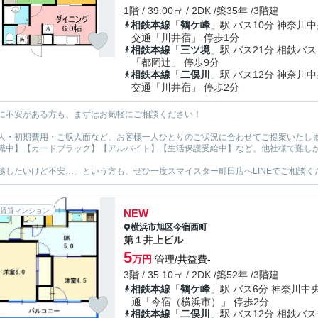
1階 / 39.00㎡ / 2DK /築35年 /3階建
相鉄本線
「
鶴ケ峰
」駅 バス10分 神奈川
交通「川井宿」 停歩1分
相鉄本線
「
三ツ境
」駅 バス21分 相鉄バス
「都岡辻」 停歩9分
相鉄本線
「
二俣川
」駅 バス12分 神奈川
交通「川井宿」 停歩2分
に不安がある方も、まずはお気軽にご相談ください！
人・初期費用・ご収入面など、お客様一人ひとりのご状況に合わせてご提案いたし
職中】【カードブラック】【アルバイト】【生活保護受給中】など、他社様で難し
越したいけど不安…」という方も、ぜひ一度スマイスター町田店へLINEでご相談く
賃貸マンション
NEW
横浜市旭区
今宿西町
第１井上ビル
5
万円
管理/共益費-
3階 / 35.10㎡ / 2DK /築52年 /3階建
相鉄本線
「
鶴ケ峰
」駅 バス6分 神奈川中
通「今宿（横浜市）」 停歩2分
相鉄本線
「
二俣川
」駅 バス12分 相鉄バス