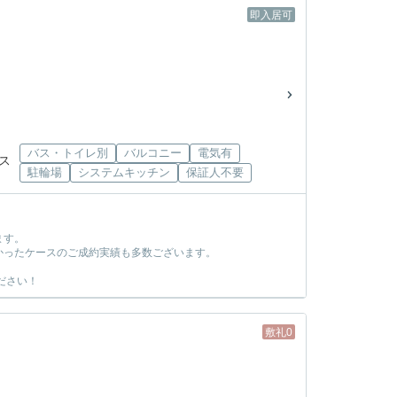
即入居可
バス・トイレ別
バルコニー
電気有
バス
駐輪場
システムキッチン
保証人不要
ます。
かったケースのご成約実績も多数ございます。
ださい！
敷礼0