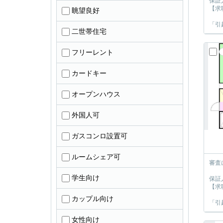
保証
【求
眺望良好
「引
二世帯住宅
フリーレント
カードキー
オープンハウス
外国人可
ガスコンロ設置可
ルームシェア可
審査
学生向け
保証
【求
カップル向け
「引
女性向け