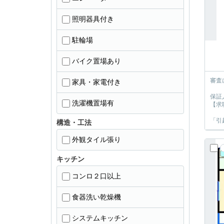
照明器具付き
駐輪場
バイク置場あり
審査
家具・家電付き
保証
洗濯機置場有
【求
「引
構造・工法
外観タイル張り
キッチン
コンロ２口以上
食器洗い乾燥機
システムキッチン