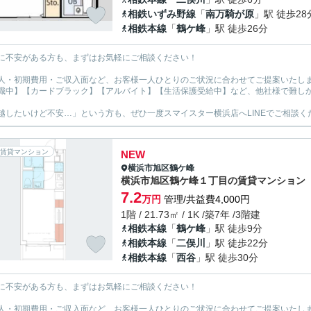
相鉄いずみ野線
「
南万騎が原
」駅 徒歩28
相鉄本線
「
鶴ケ峰
」駅 徒歩26分
に不安がある方も、まずはお気軽にご相談ください！
人・初期費用・ご収入面など、お客様一人ひとりのご状況に合わせてご提案いたし
職中】【カードブラック】【アルバイト】【生活保護受給中】など、他社様で難し
越したいけど不安…」という方も、ぜひ一度スマイスター横浜店へLINEでご相談く
賃貸マンション
NEW
横浜市旭区
鶴ケ峰
横浜市旭区鶴ケ峰１丁目の賃貸マンション
7.2
万円
管理/共益費4,000円
1階 / 21.73㎡ / 1K /築7年 /3階建
相鉄本線
「
鶴ケ峰
」駅 徒歩9分
相鉄本線
「
二俣川
」駅 徒歩22分
相鉄本線
「
西谷
」駅 徒歩30分
に不安がある方も、まずはお気軽にご相談ください！
人・初期費用・ご収入面など、お客様一人ひとりのご状況に合わせてご提案いたし