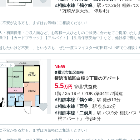
相鉄本線
「
鶴ケ峰
」駅 バス26分 相鉄バス
「万騎が原大池」 停歩4分
に不安がある方も、まずはお気軽にご相談ください！
人・初期費用・ご収入面など、お客様一人ひとりのご状況に合わせてご提案いたし
職中】【カードブラック】【アルバイト】【生活保護受給中】など、他社様で難し
越したいけど不安…」という方も、ぜひ一度スマイスター町田店へLINEでご相談く
アパート
NEW
横浜市旭区
白根
横浜市旭区白根３丁目のアパート
5.5
万円
管理/共益費-
1階 / 35.19㎡ / 2DK /築34年 /2階建
相鉄本線
「
鶴ケ峰
」駅 徒歩13分
相鉄本線
「
西谷
」駅 徒歩22分
相鉄本線
「
二俣川
」駅 バス9分 相鉄バス
根アパート」 停歩8分
に不安がある方も、まずはお気軽にご相談ください！