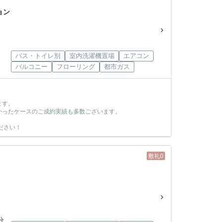
ョン
バス・トイレ別
室内洗濯機置場
エアコン
バルコニー
フローリング
都市ガス
ます。
かったケースのご成約実績も多数ございます。
ださい！
敷礼0
分