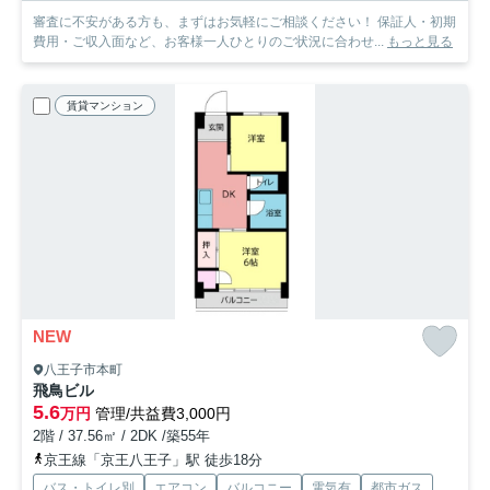
審査に不安がある方も、まずはお気軽にご相談ください！ 保証人・初期
費用・ご収入面など、お客様一人ひとりのご状況に合わせ...
もっと見る
賃貸マンション
NEW
八王子市本町
飛鳥ビル
5.6
万円
管理/共益費3,000円
2階 / 37.56㎡ / 2DK /築55年
京王線「京王八王子」駅 徒歩18分
バス・トイレ別
エアコン
バルコニー
電気有
都市ガス