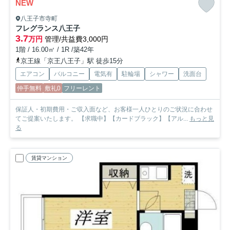
NEW
八王子市寺町
フレグランス八王子
3.7
万円
管理/共益費3,000円
1階 / 16.00㎡ / 1R /築42年
京王線「京王八王子」駅 徒歩15分
エアコン
バルコニー
電気有
駐輪場
シャワー
洗面台
仲手無料
敷礼0
フリーレント
保証人・初期費用・ご収入面など、お客様一人ひとりのご状況に合わせ
てご提案いたします。 【求職中】【カードブラック】【アル...
もっと見
る
賃貸マンション