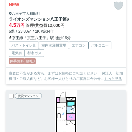
NEW
八王子市大和田町
ライオンズマンション八王子第6
4.5
万円
管理/共益費10,000円
5階 / 23.80㎡ / 1K /築34年
京王線「京王八王子」駅 徒歩16分
バス・トイレ別
室内洗濯機置場
エアコン
バルコニー
電気有
都市ガス
仲手無料
敷礼0
審査に不安がある方も、まずはお気軽にご相談ください！ 保証人・初期
費用・ご収入面など、お客様一人ひとりのご状況に合わせ...
もっと見る
賃貸マンション