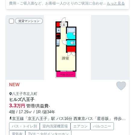
費用・ご収入面など、お客様一人ひとりのご状況に合わせ...
もっと見る
賃貸マンション
NEW
八王子市左入町
ヒルズ八王子
3.3
万円
管理/共益費-
4階 / 17.29㎡ / 1R /築34年
京王線「京王八王子」駅 バス16分 西東京バス「星谷坂」 停歩10分
バス・トイレ別
室内洗濯機置場
エアコン
バルコニー
電気有
TVモニタ付インターホン