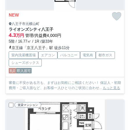
NEW
八王子市元横山町
ライオンズシティ八王子
4.3
万円
管理/共益費4,000円
5階 / 16.77㎡ / 1R /築33年
京王線「京王八王子」駅 徒歩11分
室内洗濯機置場
エアコン
バルコニー
電気有
都市ガス
シューズボックス
礼0
即入居可
審査に不安がある方も、まずはお気軽にご相談ください！ 保証人・初期
費用・ご収入面など、お客様一人ひとりのご状況に合わせ...
もっと見る
賃貸マンション