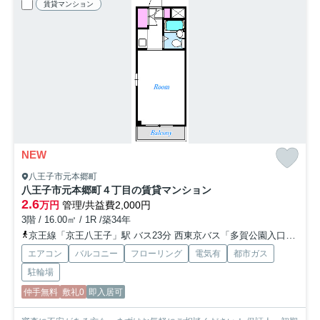
賃貸マンション
NEW
八王子市元本郷町
八王子市元本郷町４丁目の賃貸マンション
2.6
万円
管理/共益費2,000円
3階 / 16.00㎡ / 1R /築34年
京王線「京王八王子」駅 バス23分 西東京バス「多賀公園入口」 停歩2分
エアコン
バルコニー
フローリング
電気有
都市ガス
駐輪場
仲手無料
敷礼0
即入居可