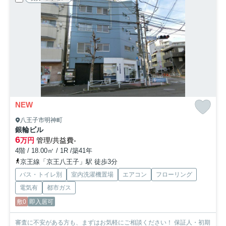
NEW
八王子市明神町
銀輪ビル
6
万円
管理/共益費-
4階 / 18.00㎡ / 1R /築41年
京王線「京王八王子」駅 徒歩3分
バス・トイレ別
室内洗濯機置場
エアコン
フローリング
電気有
都市ガス
敷0
即入居可
審査に不安がある方も、まずはお気軽にご相談ください！ 保証人・初期