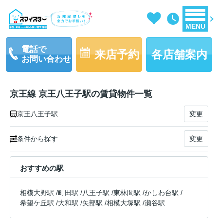
MENU
電話で
来店予約
各店舗案内
お問い合わせ
京王線 京王八王子駅の賃貸物件一覧
京王八王子駅
変更
条件から探す
変更
おすすめの駅
相模大野駅
/
町田駅
/
八王子駅
/
東林間駅
/
かしわ台駅
/
希望ケ丘駅
/
大和駅
/
矢部駅
/
相模大塚駅
/
瀬谷駅