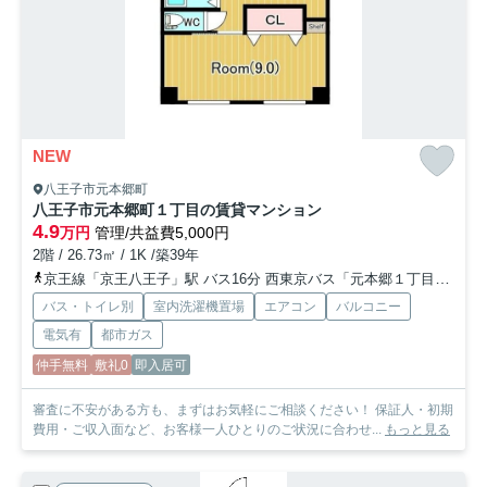
NEW
八王子市元本郷町
八王子市元本郷町１丁目の賃貸マンション
4.9
万円
管理/共益費5,000円
2階 / 26.73㎡ / 1K /築39年
京王線「京王八王子」駅 バス16分 西東京バス「元本郷１丁目」 停歩3分
バス・トイレ別
室内洗濯機置場
エアコン
バルコニー
電気有
都市ガス
仲手無料
敷礼0
即入居可
審査に不安がある方も、まずはお気軽にご相談ください！ 保証人・初期
費用・ご収入面など、お客様一人ひとりのご状況に合わせ...
もっと見る