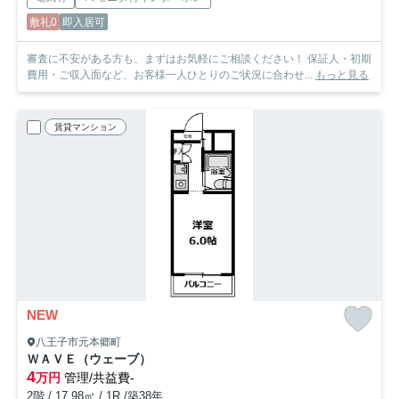
敷礼0
即入居可
審査に不安がある方も、まずはお気軽にご相談ください！ 保証人・初期
費用・ご収入面など、お客様一人ひとりのご状況に合わせ...
もっと見る
賃貸マンション
NEW
八王子市元本郷町
ＷＡＶＥ（ウェーブ）
4
万円
管理/共益費-
2階 / 17.98㎡ / 1R /築38年