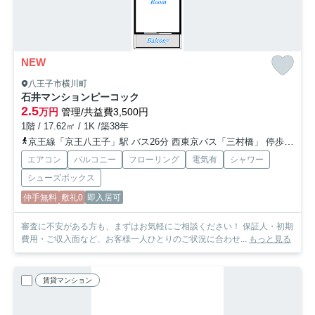
NEW
八王子市横川町
石井マンションピーコック
2.5
万円
管理/共益費3,500円
1階 / 17.62㎡ / 1K /築38年
京王線「京王八王子」駅 バス26分 西東京バス「三村橋」 停歩3分
エアコン
バルコニー
フローリング
電気有
シャワー
シューズボックス
仲手無料
敷礼0
即入居可
審査に不安がある方も、まずはお気軽にご相談ください！ 保証人・初期
費用・ご収入面など、お客様一人ひとりのご状況に合わせ...
もっと見る
賃貸マンション