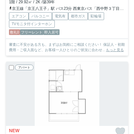
1階 / 29.92㎡ / 2K /築39年
京王線「京王八王子」駅 バス23分 西東京バス「西中野３丁目」 停歩6分
エアコン
バルコニー
電気有
都市ガス
駐輪場
TVモニタ付インターホン
敷礼0
フリーレント
即入居可
審査に不安がある方も、まずはお気軽にご相談ください！ 保証人・初期
費用・ご収入面など、お客様一人ひとりのご状況に合わせ...
もっと見る
アパート
NEW