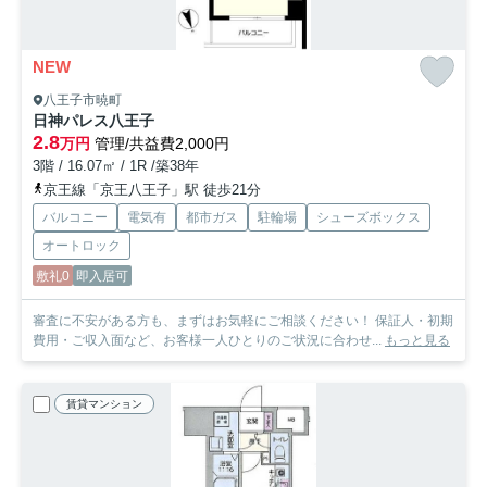
NEW
八王子市暁町
日神パレス八王子
2.8
万円
管理/共益費2,000円
3階 / 16.07㎡ / 1R /築38年
京王線「京王八王子」駅 徒歩21分
バルコニー
電気有
都市ガス
駐輪場
シューズボックス
オートロック
敷礼0
即入居可
審査に不安がある方も、まずはお気軽にご相談ください！ 保証人・初期
費用・ご収入面など、お客様一人ひとりのご状況に合わせ...
もっと見る
賃貸マンション