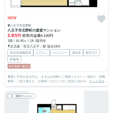
NEW
八王子市北野町
八王子市北野町の賃貸マンション
2.9
万円
管理/共益費4,100円
1階 / 16.45㎡ / 1K /築35年
京王線「京王八王子」駅 徒歩18分
室内洗濯機置場
エアコン
バルコニー
電気有
都市ガス
駐輪場
仲手無料
敷礼0
審査に不安がある方も、まずはお気軽にご相談ください！ 保証人・初期
費用・ご収入面など、お客様一人ひとりのご状況に合わせ...
もっと見る
賃貸マンション