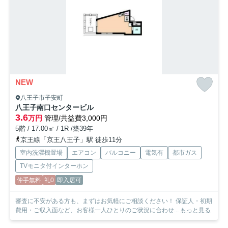
NEW
八王子市子安町
八王子南口センタービル
3.6
万円
管理/共益費3,000円
5階 / 17.00㎡ / 1R /築39年
京王線「京王八王子」駅 徒歩11分
室内洗濯機置場
エアコン
バルコニー
電気有
都市ガス
TVモニタ付インターホン
仲手無料
礼0
即入居可
審査に不安がある方も、まずはお気軽にご相談ください！ 保証人・初期
費用・ご収入面など、お客様一人ひとりのご状況に合わせ...
もっと見る