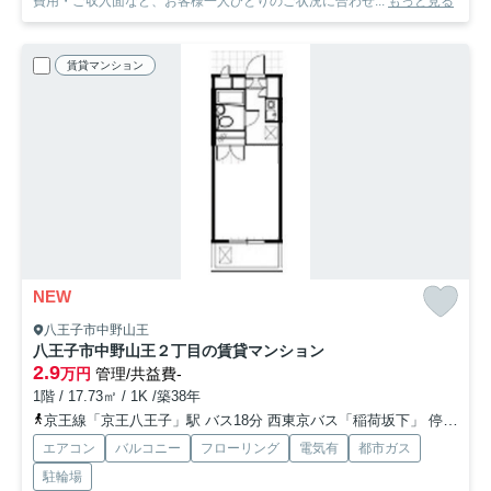
費用・ご収入面など、お客様一人ひとりのご状況に合わせ...
もっと見る
賃貸マンション
NEW
八王子市中野山王
八王子市中野山王２丁目の賃貸マンション
2.9
万円
管理/共益費-
1階 / 17.73㎡ / 1K /築38年
京王線「京王八王子」駅 バス18分 西東京バス「稲荷坂下」 停歩7分
エアコン
バルコニー
フローリング
電気有
都市ガス
駐輪場