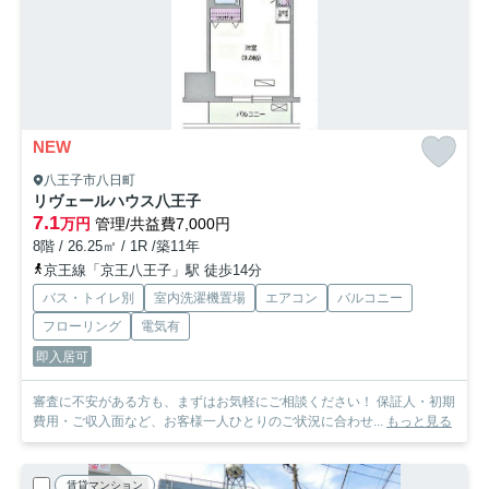
NEW
八王子市八日町
リヴェールハウス八王子
7.1
万円
管理/共益費7,000円
8階 / 26.25㎡ / 1R /築11年
京王線「京王八王子」駅 徒歩14分
バス・トイレ別
室内洗濯機置場
エアコン
バルコニー
フローリング
電気有
即入居可
審査に不安がある方も、まずはお気軽にご相談ください！ 保証人・初期
費用・ご収入面など、お客様一人ひとりのご状況に合わせ...
もっと見る
賃貸マンション