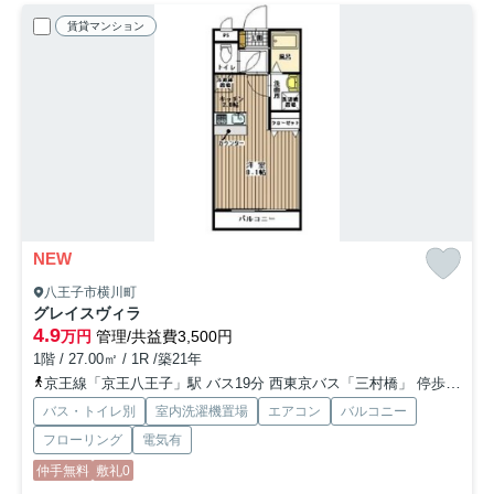
賃貸マンション
NEW
八王子市横川町
グレイスヴィラ
4.9
万円
管理/共益費3,500円
1階 / 27.00㎡ / 1R /築21年
京王線「京王八王子」駅 バス19分 西東京バス「三村橋」 停歩2分
バス・トイレ別
室内洗濯機置場
エアコン
バルコニー
フローリング
電気有
仲手無料
敷礼0