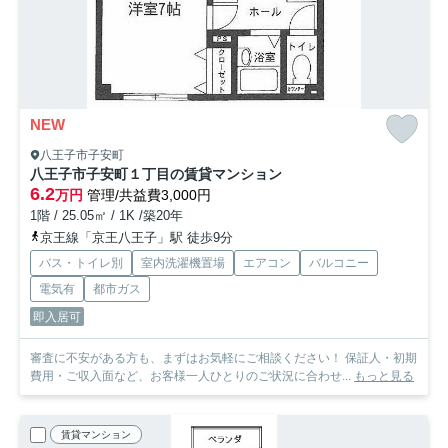
NEW
八王子市子安町
八王子市子安町１丁目の賃貸マンション
6.2
万円
管理/共益費3,000円
1階 / 25.05㎡ / 1K /築20年
京王線「京王八王子」駅 徒歩9分
バス・トイレ別
室内洗濯機置場
エアコン
バルコニー
電気有
都市ガス
即入居可
審査に不安がある方も、まずはお気軽にご相談ください！ 保証人・初期
費用・ご収入面など、お客様一人ひとりのご状況に合わせ...
もっと見る
賃貸マンション