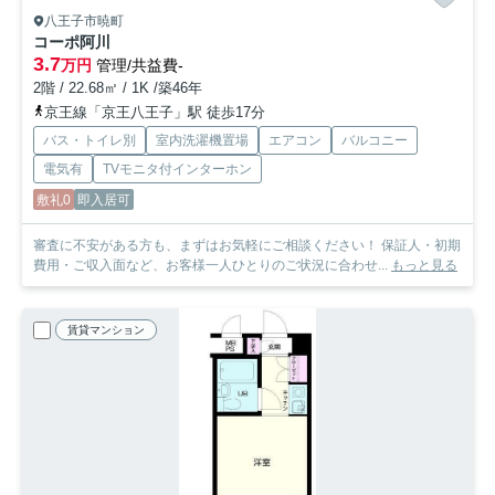
八王子市暁町
コーポ阿川
3.7
万円
管理/共益費-
2階 / 22.68㎡ / 1K /築46年
京王線「京王八王子」駅 徒歩17分
バス・トイレ別
室内洗濯機置場
エアコン
バルコニー
電気有
TVモニタ付インターホン
敷礼0
即入居可
審査に不安がある方も、まずはお気軽にご相談ください！ 保証人・初期
費用・ご収入面など、お客様一人ひとりのご状況に合わせ...
もっと見る
賃貸マンション