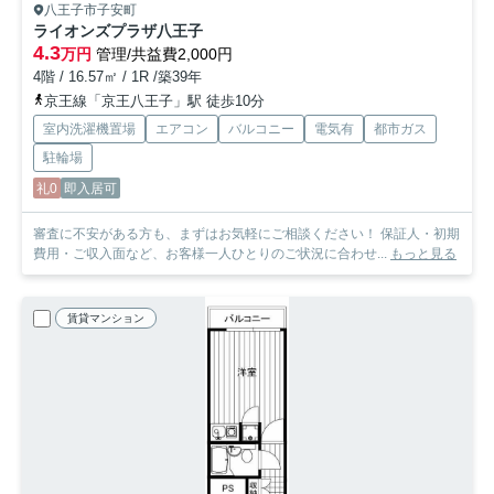
八王子市子安町
ライオンズプラザ八王子
4.3
万円
管理/共益費2,000円
4階 / 16.57㎡ / 1R /築39年
京王線「京王八王子」駅 徒歩10分
室内洗濯機置場
エアコン
バルコニー
電気有
都市ガス
駐輪場
礼0
即入居可
審査に不安がある方も、まずはお気軽にご相談ください！ 保証人・初期
費用・ご収入面など、お客様一人ひとりのご状況に合わせ...
もっと見る
賃貸マンション