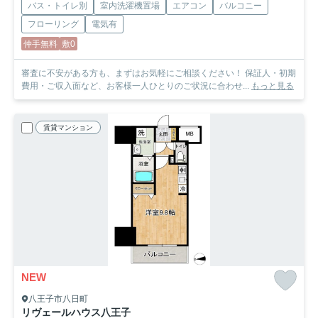
バス・トイレ別
室内洗濯機置場
エアコン
バルコニー
フローリング
電気有
仲手無料
敷0
審査に不安がある方も、まずはお気軽にご相談ください！ 保証人・初期
費用・ご収入面など、お客様一人ひとりのご状況に合わせ...
もっと見る
賃貸マンション
NEW
八王子市八日町
リヴェールハウス八王子