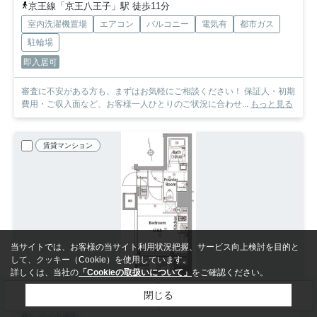
京王線「京王八王子」駅 徒歩11分
室内洗濯機置場
エアコン
バルコニー
電気有
都市ガス
駐輪場
即入居可
審査に不安がある方も、まずはお気軽にご相談ください！ 保証人・初期
費用・ご収入面など、お客様一人ひとりのご状況に合わせ...
もっと見る
賃貸マンション
当サイトでは、お客様の当サイト利用状況把握、サービス向上検討を目的と
して、クッキー（Cookie）を使用しています。
詳しくは、当社の
「Cookieの取扱いについて」
をご確認ください。
NEW
閉じる
検索条件を変更
まとめてお問い合わせ
八王子市南町