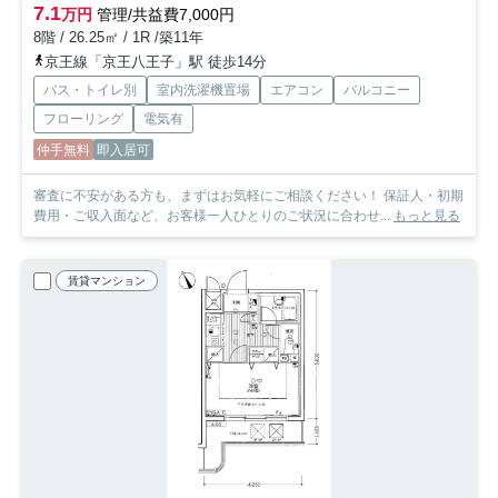
7.1
万円
管理/共益費7,000円
8階 / 26.25㎡ / 1R /築11年
京王線「京王八王子」駅 徒歩14分
バス・トイレ別
室内洗濯機置場
エアコン
バルコニー
フローリング
電気有
仲手無料
即入居可
審査に不安がある方も、まずはお気軽にご相談ください！ 保証人・初期
費用・ご収入面など、お客様一人ひとりのご状況に合わせ...
もっと見る
賃貸マンション