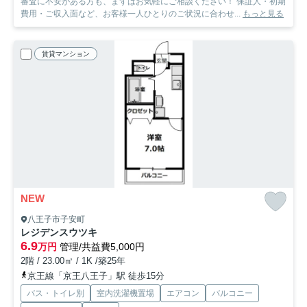
審査に不安がある方も、まずはお気軽にご相談ください！ 保証人・初期
費用・ご収入面など、お客様一人ひとりのご状況に合わせ...
もっと見る
賃貸マンション
NEW
八王子市子安町
レジデンスウツキ
6.9
万円
管理/共益費5,000円
2階 / 23.00㎡ / 1K /築25年
京王線「京王八王子」駅 徒歩15分
バス・トイレ別
室内洗濯機置場
エアコン
バルコニー