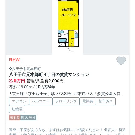
NEW
八王子市元本郷町
八王子市元本郷町４丁目の賃貸マンション
2.6
万円
管理/共益費2,000円
3階 / 16.00㎡ / 1R /築34年
京王線「京王八王子」駅 バス23分 西東京バス「多賀公園入口」 停歩2分
エアコン
バルコニー
フローリング
電気有
都市ガス
駐輪場
敷礼0
即入居可
審査に不安がある方も、まずはお気軽にご相談ください！ 保証人・初期