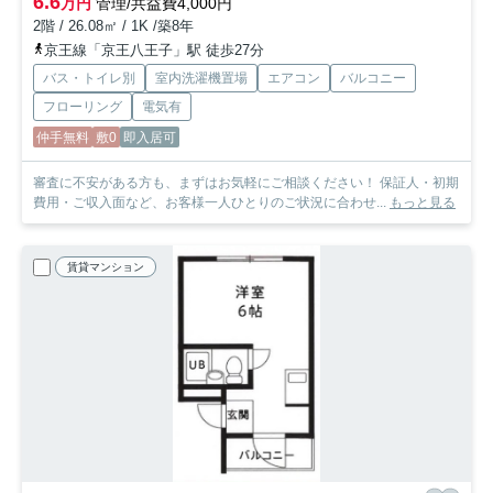
6.6
万円
管理/共益費4,000円
2階 / 26.08㎡ / 1K /築8年
京王線「京王八王子」駅 徒歩27分
バス・トイレ別
室内洗濯機置場
エアコン
バルコニー
フローリング
電気有
仲手無料
敷0
即入居可
審査に不安がある方も、まずはお気軽にご相談ください！ 保証人・初期
費用・ご収入面など、お客様一人ひとりのご状況に合わせ...
もっと見る
賃貸マンション