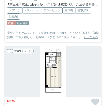
京王線「京王八王子」駅 バス17分 西東京バス「八王子警察署前」 停歩3分
エアコン
バルコニー
フローリング
電気有
都市ガス
駐輪場
敷礼0
即入居可
審査に不安がある方も、まずはお気軽にご相談ください！ 保証人・初期
費用・ご収入面など、お客様一人ひとりのご状況に合わせ...
もっと見る
賃貸マンション
NEW