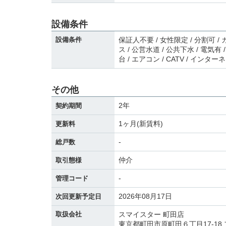
設備条件
設備条件
保証人不要 / 女性限定 / 分割可 /
ス / 公営水道 / 公共下水 / 電気有
台 / エアコン / CATV / イン
その他
2年
契約期間
1ヶ月(新賃料)
更新料
-
総戸数
仲介
取引態様
-
管理コード
2026年08月17日
次回更新予定日
取扱会社
スマイスター 町田店
東京都町田市原町田６丁目17-18 