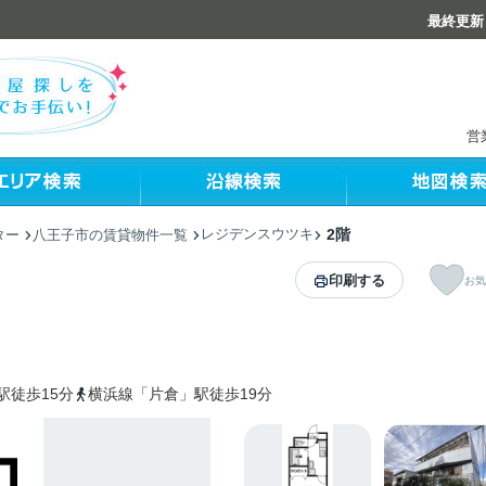
最終更新：
営
レジデンスウツキ
2階
ター
八王子市の賃貸物件一覧
印刷する
お気
駅徒歩15分
横浜線「片倉」駅徒歩19分