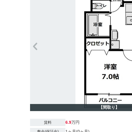
【間取り】
6.9
万円
賃料
1ヶ月(0ヶ月)
敷金(保証金)