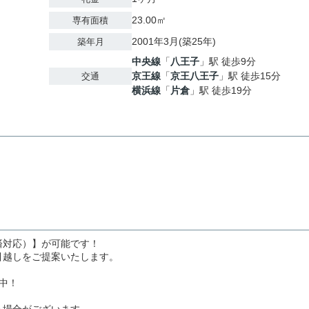
23.00㎡
専有面積
2001年3月(築25年)
築年月
中央線
「
八王子
」駅 徒歩9分
京王線
「
京王八王子
」駅 徒歩15分
交通
横浜線
「
片倉
」駅 徒歩19分
済対応）】が可能です！
引越しをご提案いたします。
中！