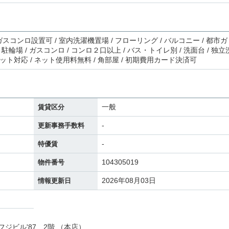
 ガスコンロ設置可 / 室内洗濯機置場 / フローリング / バルコニー / 都市ガ
 / 駐輪場 / ガスコンロ / コンロ２口以上 / バス・トイレ別 / 洗面台 / 独
ターネット対応 / ネット使用料無料 / 角部屋 / 初期費用カード決済可
一般
賃貸区分
-
更新事務手数料
-
特優賃
104305019
物件番号
2026年08月03日
情報更新日
フジビル'87 2階 （本店）