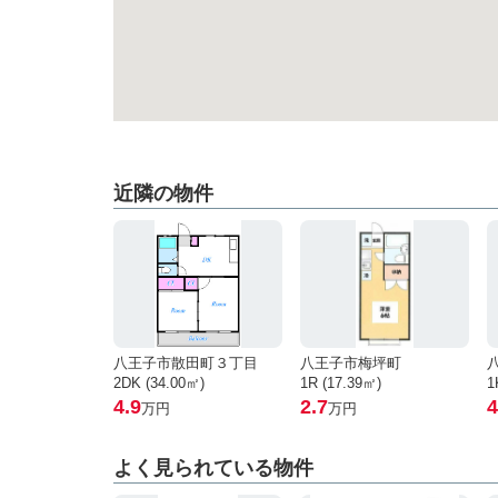
近隣の物件
八王子市散田町３丁目
八王子市梅坪町
2DK (34.00㎡)
1R (17.39㎡)
1
4.9
2.7
4
万円
万円
よく見られている物件