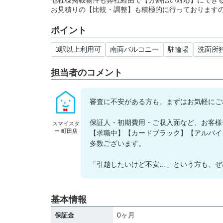
他社様掲載物件も弊社経由で【分割払い対応】にでき
お見積りの【比較・調整】も積極的に行っております
ポイント
3駅以上利用可
南面バルコニー
駐輪場
洗面所
担当者のコメント
審査に不安がある方も、まずはお気軽にご
保証人・初期費用・ご収入面など、お客様
スマイスタ
ー 町田店
【求職中】【カードブラック】【アルバイ
多数ございます。
「引越したいけど不安…」という方も、ぜ
基本情報
0ヶ月
保証金