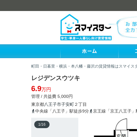
町田・日暮里・横浜・本八幡・藤沢の賃貸情報はスマイス
レジデンスウツキ
6.9
万円
管理 / 共益費 5,000円
東京都
八王子市
子安町
２丁目
中央線「八王子」駅徒歩9分
京王線「京王八王子」
1
/
16