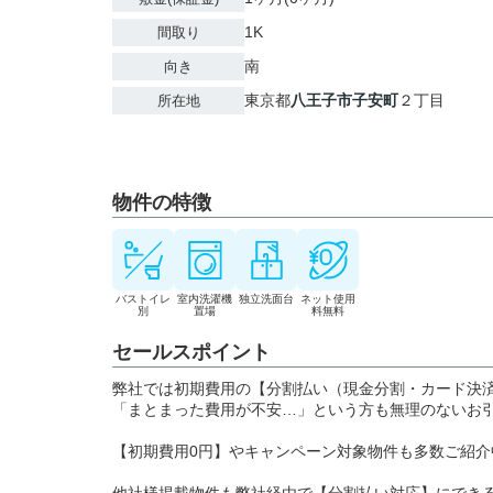
1K
間取り
南
向き
東京都
八王子市
子安町
２丁目
所在地
物件の特徴
バストイレ
室内洗濯機
独立洗面台
ネット使用
別
置場
料無料
セールスポイント
弊社では初期費用の【分割払い（現金分割・カード決
「まとまった費用が不安…」という方も無理のないお
【初期費用0円】やキャンペーン対象物件も多数ご紹介