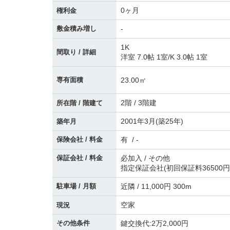
0ヶ月
権利金
敷金積み増し
-
1K
間取り / 詳細
洋室 7.0帖 1室
/
K 3.0帖 1室
23.00㎡
専有面積
2階 / 3階建
所在階 / 階建て
2001年3月(築25年)
築年月
保険会社 / 料金
有 / -
保証会社 / 料金
必加入 / その他
指定保証会社(初回保証料36500円
駐車場 / 月額
近隣 / 11,000円 300m
空家
現況
その他条件
鍵交換代:2万2,000円