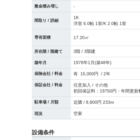
敷金積み増し
-
1K
間取り / 詳細
洋室 6.0帖 1室
/
K 2.0帖 1室
17.20㎡
専有面積
3階 / 3階建
所在階 / 階建て
1978年1月(築48年)
築年月
保険会社 / 料金
有 15,000円 / 2年
保証会社 / 料金
任意加入 / その他
初回保証料：19750円・年間更新
駐車場 / 月額
近隣 / 8,800円 233m
空家
現況
設備条件