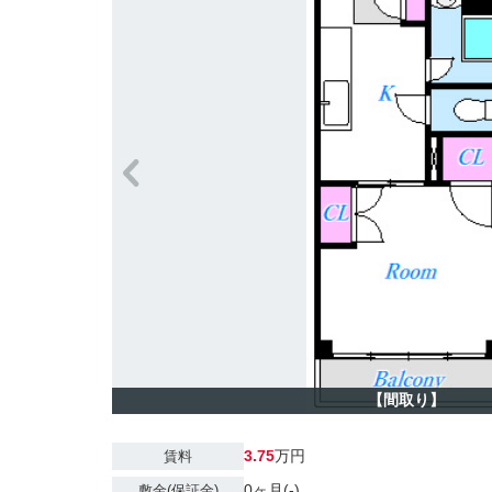
【間取り】
3.75
万円
賃料
0ヶ月(-)
敷金(保証金)