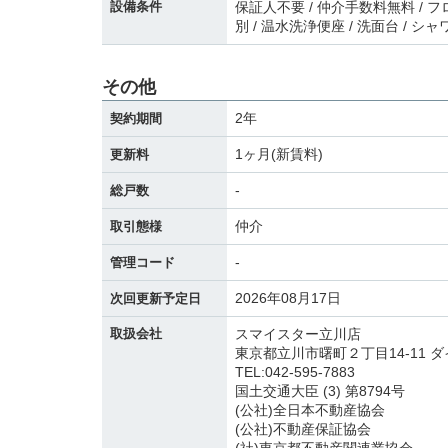
設備条件
保証人不要 / 仲介手数料無料 / フロ
別 / 温水洗浄便座 / 洗面台 / シ
その他
2年
契約期間
1ヶ月(新賃料)
更新料
-
総戸数
仲介
取引態様
-
管理コード
2026年08月17日
次回更新予定日
取扱会社
スマイスター立川店
東京都立川市曙町２丁目14-11 ダ
TEL:042-595-7883
国土交通大臣 (3) 第8794号
(公社)全日本不動産協会
(公社)不動産保証協会