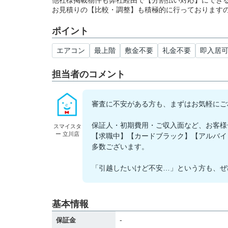
他社様掲載物件も弊社経由で【分割払い対応】にでき
お見積りの【比較・調整】も積極的に行っております
ポイント
エアコン
最上階
敷金不要
礼金不要
即入居
担当者のコメント
審査に不安がある方も、まずはお気軽にご
保証人・初期費用・ご収入面など、お客様
スマイスタ
ー 立川店
【求職中】【カードブラック】【アルバイ
多数ございます。
「引越したいけど不安…」という方も、ぜ
基本情報
-
保証金