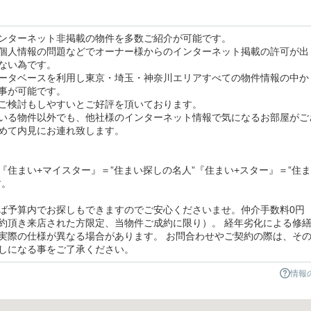
ンターネット非掲載の物件を多数ご紹介が可能です。
個人情報の問題などでオーナー様からのインターネット掲載の許可が出
ない為です。
ータベースを利用し東京・埼玉・神奈川エリアすべての物件情報の中か
事が可能です。
ご検討もしやすいとご好評を頂いております。
いる物件以外でも、他社様のインターネット情報で気になるお部屋がご
めて内見にお連れ致します。
住まい+マイスター』＝”住まい探しの名人”『住まい+スター』＝”住
す。
ば予算内でお探しもできますのでご安心くださいませ。仲介手数料0円
約頂き来店された方限定、当物件ご成約に限り）。 経年劣化による修
実際の仕様が異なる場合があります。 お問合わせやご契約の際は、そ
しになる事をご了承ください。
情報