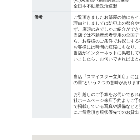
(社)東京都不動産関連業協会
全日本不動産政治連盟
備考
ご覧頂きましたお部屋の他にもイ
理由としましては防犯上の都合や
ず、店頭のみでしかご紹介ができ
当店では不動産業者専用の全国デ
ら、お客様のご条件でお探しする
お客様には時間の短縮にもなり、
当店がインターネットに掲載して
いましたら、お伺いできればまと
当店『スマイスター立川店』には『
の星”という２つの意味がありま
お引越しのご予算をお伺いできれ
社ホームページ来店予約よりご予
で掲載している写真や設備などと
にご留意頂き現状優先でのお貸出