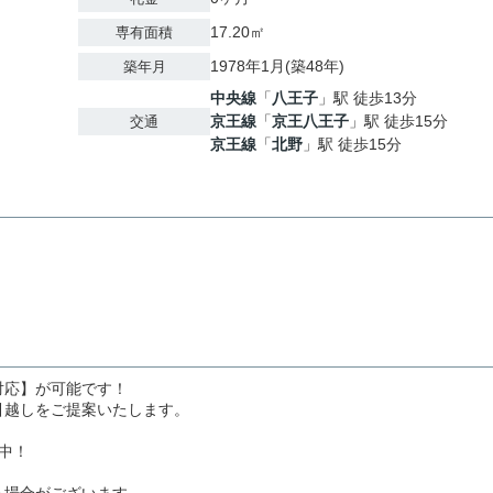
17.20㎡
専有面積
1978年1月(築48年)
築年月
中央線
「
八王子
」駅 徒歩13分
京王線
「
京王八王子
」駅 徒歩15分
交通
京王線
「
北野
」駅 徒歩15分
対応】が可能です！
引越しをご提案いたします。
中！