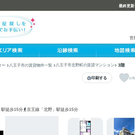
最終更新：
営
八王子市北野町の賃貸マンション
3階
ター
八王子市の賃貸物件一覧
印刷する
お気
駅徒歩15分
京王線「北野」駅徒歩15分