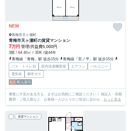
NEW
青梅市天ヶ瀬町
青梅市天ヶ瀬町の賃貸マンション
7
万円
管理/共益費5,000円
3階 / 64.40㎡ / 3DK /築44年
青梅線「青梅」駅 徒歩15分
青梅線「宮ノ平」駅 徒歩15分
青梅線
バス・トイレ別
室内洗濯機置場
エアコン
バルコニー
電気有
都市ガス
礼0
即入居可
審査に不安がある方も、まずはお気軽にご相談ください！ 保証人・初期
費用・ご収入面など、お客様一人ひとりのご状況に合わせ...
もっと見る
賃貸マンション