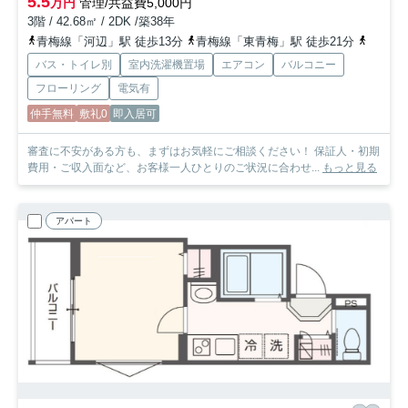
5.5
万円
管理/共益費5,000円
3階 / 42.68㎡ / 2DK /築38年
青梅線「河辺」駅 徒歩13分
青梅線「東青梅」駅 徒歩21分
青梅線
バス・トイレ別
室内洗濯機置場
エアコン
バルコニー
フローリング
電気有
仲手無料
敷礼0
即入居可
審査に不安がある方も、まずはお気軽にご相談ください！ 保証人・初期
費用・ご収入面など、お客様一人ひとりのご状況に合わせ...
もっと見る
アパート