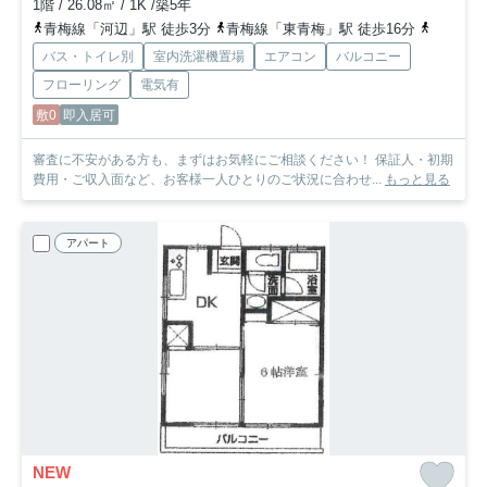
1階 / 26.08㎡ / 1K /築5年
青梅線「河辺」駅 徒歩3分
青梅線「東青梅」駅 徒歩16分
八高線「
バス・トイレ別
室内洗濯機置場
エアコン
バルコニー
フローリング
電気有
敷0
即入居可
審査に不安がある方も、まずはお気軽にご相談ください！ 保証人・初期
費用・ご収入面など、お客様一人ひとりのご状況に合わせ...
もっと見る
アパート
NEW