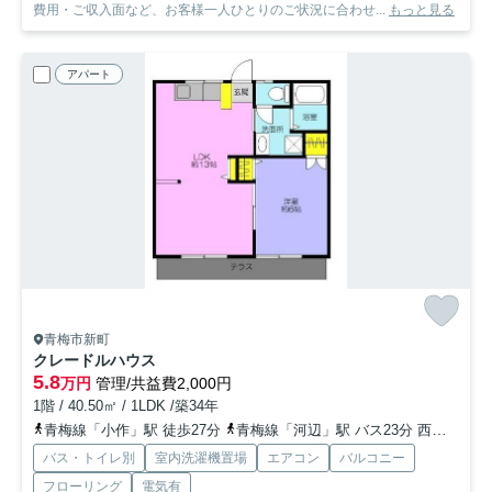
費用・ご収入面など、お客様一人ひとりのご状況に合わせ...
もっと見る
アパート
青梅市新町
クレードルハウス
5.8
万円
管理/共益費2,000円
1階 / 40.50㎡ / 1LDK /築34年
青梅線「小作」駅 徒歩27分
青梅線「河辺」駅 バス23分 西東京バス「霞町新町」 停歩18分
バス・トイレ別
室内洗濯機置場
エアコン
バルコニー
フローリング
電気有