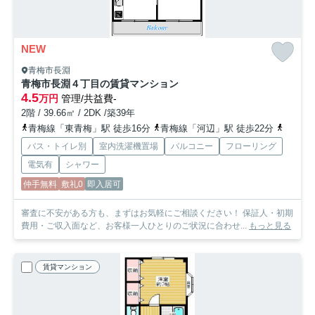
NEW
青梅市長淵
青梅市長淵４丁目の賃貸マンション
4.5
万円
管理/共益費-
2階 / 39.66㎡ / 2DK /築39年
青梅線「東青梅」駅 徒歩16分
青梅線「河辺」駅 徒歩22分
青梅線
バス・トイレ別
室内洗濯機置場
バルコニー
フローリング
電気有
シャワー
仲手無料
敷礼0
即入居可
審査に不安がある方も、まずはお気軽にご相談ください！ 保証人・初期
費用・ご収入面など、お客様一人ひとりのご状況に合わせ...
もっと見る
賃貸マンション