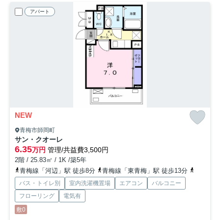
アパート
NEW
青梅市師岡町
サン・クオーレ
6.35
万円
管理/共益費3,500円
2階 / 25.83㎡ / 1K /築5年
青梅線「河辺」駅 徒歩8分
青梅線「東青梅」駅 徒歩13分
青梅線「
バス・トイレ別
室内洗濯機置場
エアコン
バルコニー
フローリング
電気有
敷0