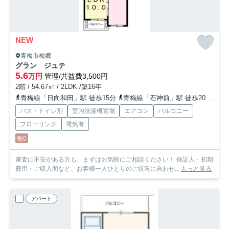
NEW
青梅市梅郷
グラン ジュテ
5.6
万円
管理/共益費3,500円
2階 / 54.67㎡ / 2LDK /築16年
青梅線「日向和田」駅 徒歩15分
青梅線「石神前」駅 徒歩20分
青
バス・トイレ別
室内洗濯機置場
エアコン
バルコニー
フローリング
電気有
敷0
審査に不安がある方も、まずはお気軽にご相談ください！ 保証人・初期
費用・ご収入面など、お客様一人ひとりのご状況に合わせ...
もっと見る
アパート