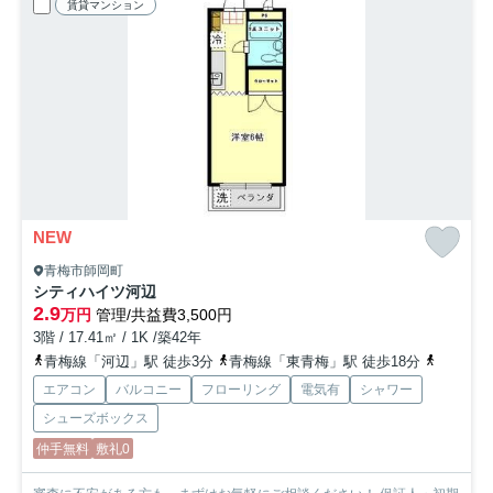
賃貸マンション
NEW
青梅市師岡町
シティハイツ河辺
2.9
万円
管理/共益費3,500円
3階 / 17.41㎡ / 1K /築42年
青梅線「河辺」駅 徒歩3分
青梅線「東青梅」駅 徒歩18分
八高線「
エアコン
バルコニー
フローリング
電気有
シャワー
シューズボックス
仲手無料
敷礼0