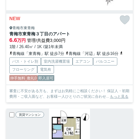
NEW
青梅市東青梅
青梅市東青梅３丁目のアパート
6.6
万円
管理/共益費3,000円
1階 / 26.40㎡ / 1K /築1年未満
青梅線「東青梅」駅 徒歩7分
青梅線「河辺」駅 徒歩16分
八高線「
バス・トイレ別
室内洗濯機置場
エアコン
バルコニー
フローリング
電気有
仲手無料
敷礼0
即入居可
審査に不安がある方も、まずはお気軽にご相談ください！ 保証人・初期
費用・ご収入面など、お客様一人ひとりのご状況に合わせ...
もっと見る
賃貸マンション