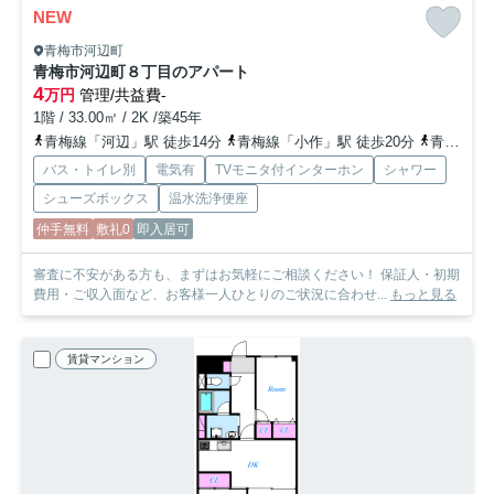
NEW
青梅市河辺町
青梅市河辺町８丁目のアパート
4
万円
管理/共益費-
1階 / 33.00㎡ / 2K /築45年
青梅線「河辺」駅 徒歩14分
青梅線「小作」駅 徒歩20分
青梅線「東青梅」駅 徒歩26分
バス・トイレ別
電気有
TVモニタ付インターホン
シャワー
シューズボックス
温水洗浄便座
仲手無料
敷礼0
即入居可
審査に不安がある方も、まずはお気軽にご相談ください！ 保証人・初期
費用・ご収入面など、お客様一人ひとりのご状況に合わせ...
もっと見る
賃貸マンション