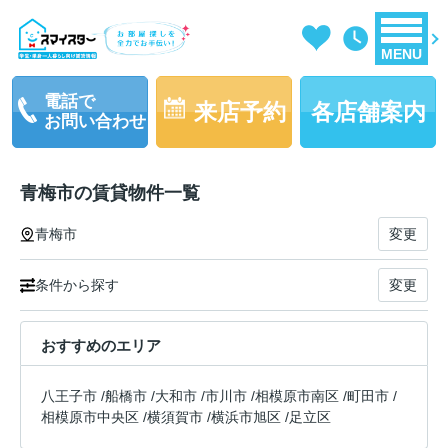
MENU
電話で
来店予約
各店舗案内
お問い合わせ
青梅市の賃貸物件一覧
青梅市
変更
条件から探す
変更
おすすめのエリア
八王子市
/
船橋市
/
大和市
/
市川市
/
相模原市南区
/
町田市
/
相模原市中央区
/
横須賀市
/
横浜市旭区
/
足立区