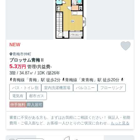
NEW
青梅市仲町
ブロッサム青梅Ⅱ
5.3
万円
管理/共益費-
3階 / 34.87㎡ / 1DK /築26年
青梅線「青梅」駅 徒歩2分
青梅線「東青梅」駅 徒歩20分
青梅線「
バス・トイレ別
室内洗濯機置場
バルコニー
フローリング
電気有
都市ガス
仲手無料
即入居可
審査に不安がある方も、まずはお気軽にご相談ください！ 保証人・初期
費用・ご収入面など、お客様一人ひとりのご状況に合わせ...
もっと見る