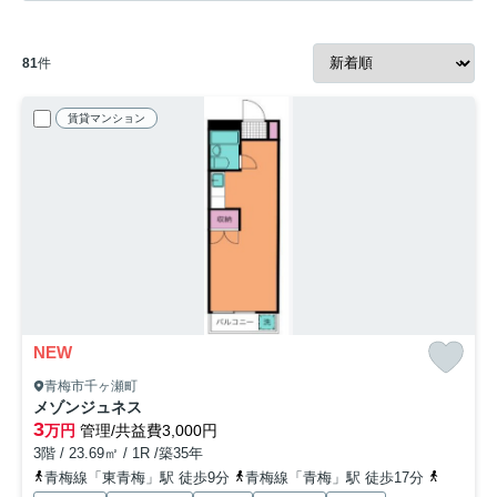
81
件
賃貸マンション
NEW
青梅市千ヶ瀬町
メゾンジュネス
3
万円
管理/共益費3,000円
3階 / 23.69㎡ / 1R /築35年
青梅線「東青梅」駅 徒歩9分
青梅線「青梅」駅 徒歩17分
八高線「