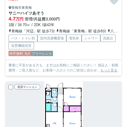
青梅市東青梅
サニーハイツあそう
4.7
万円
管理/共益費3,000円
1階 / 34.70㎡ / 2DK /築42年
青梅線「河辺」駅 徒歩7分
青梅線「東青梅」駅 徒歩8分
八高線「箱根ケ崎」駅 バス21分 都営バス「青梅消防署前」 停歩9分
バス・トイレ別
室内洗濯機置場
電気有
シャワー
洗面台
追焚機能浴室
仲手無料
礼0
フリーレント
審査に不安がある方も、まずはお気軽にご相談ください！ 保証人・初期
費用・ご収入面など、お客様一人ひとりのご状況に合わせ...
もっと見る
賃貸マンション