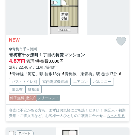
NEW
青梅市千ヶ瀬町
青梅市千ヶ瀬町１丁目の賃貸マンション
4.8
万円
管理/共益費3,000円
1階 / 22.46㎡ / 1DK /築40年
青梅線「河辺」駅 徒歩13分
青梅線「東青梅」駅 徒歩17分
青梅線
バス・トイレ別
室内洗濯機置場
エアコン
バルコニー
電気有
駐輪場
仲手無料
敷礼0
フリーレント
審査に不安がある方も、まずはお気軽にご相談ください！ 保証人・初期
費用・ご収入面など、お客様一人ひとりのご状況に合わせ...
もっと見る
アパート