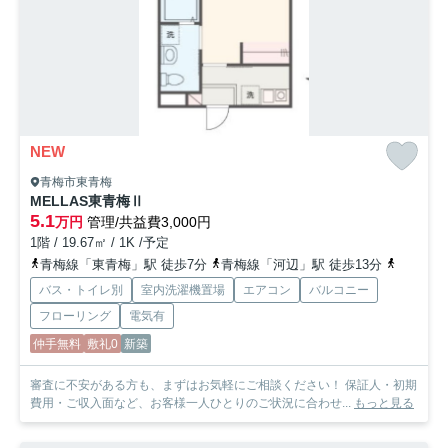
NEW
青梅市東青梅
MELLAS東青梅Ⅱ
5.1
万円
管理/共益費3,000円
1階 / 19.67㎡ / 1K /予定
青梅線「東青梅」駅 徒歩7分
青梅線「河辺」駅 徒歩13分
青梅線「
バス・トイレ別
室内洗濯機置場
エアコン
バルコニー
フローリング
電気有
仲手無料
敷礼0
新築
審査に不安がある方も、まずはお気軽にご相談ください！ 保証人・初期
費用・ご収入面など、お客様一人ひとりのご状況に合わせ...
もっと見る