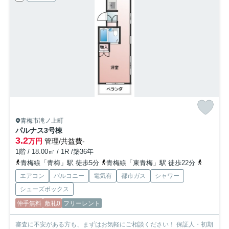
青梅市滝ノ上町
パルナス3号棟
3.2
万円
管理/共益費-
1階 / 18.00㎡ / 1R /築36年
青梅線「青梅」駅 徒歩5分
青梅線「東青梅」駅 徒歩22分
八高線「
エアコン
バルコニー
電気有
都市ガス
シャワー
シューズボックス
仲手無料
敷礼0
フリーレント
審査に不安がある方も、まずはお気軽にご相談ください！ 保証人・初期