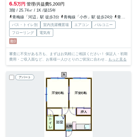
6.5
万円
管理/共益費5,200円
3階 / 25.74㎡ / 1K /築15年
青梅線「河辺」駅 徒歩3分
青梅線「小作」駅 徒歩24分
青梅線「東青梅」駅 徒歩18分
バス・トイレ別
室内洗濯機置場
エアコン
バルコニー
フローリング
電気有
敷0
審査に不安がある方も、まずはお気軽にご相談ください！ 保証人・初期
費用・ご収入面など、お客様一人ひとりのご状況に合わせ...
もっと見る
アパート