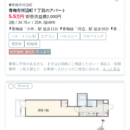
青梅市河辺町
青梅市河辺町７丁目のアパート
5.5
万円
管理/共益費2,000円
2階 / 34.78㎡ / 2DK /築48年
青梅線「小作」駅 徒歩11分
青梅線「河辺」駅 徒歩16分
青梅線「青梅」駅 車12分
バス・トイレ別
エアコン
バルコニー
フローリング
電気有
駐輪場
仲手無料
敷礼0
即入居可
審査に不安がある方も、まずはお気軽にご相談ください！ 保証人・初期
費用・ご収入面など、お客様一人ひとりのご状況に合わせ...
もっと見る
アパート