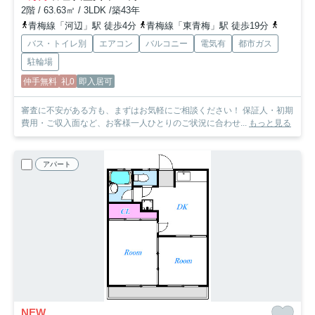
2階 / 63.63㎡ / 3LDK /築43年
青梅線「河辺」駅 徒歩4分
青梅線「東青梅」駅 徒歩19分
青梅線「
バス・トイレ別
エアコン
バルコニー
電気有
都市ガス
駐輪場
仲手無料
礼0
即入居可
審査に不安がある方も、まずはお気軽にご相談ください！ 保証人・初期
費用・ご収入面など、お客様一人ひとりのご状況に合わせ...
もっと見る
アパート
NEW