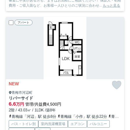
審査に不安がある方も、まずはお気軽にご相談ください！ 保証人・初期
費用・ご収入面など、お客様一人ひとりのご状況に合わせ...
もっと見る
アパート
NEW
青梅市河辺町
リバーサイド
6.6
万円
管理/共益費4,500円
2階 / 43.03㎡ / 1LDK /築8年
青梅線「河辺」駅 徒歩8分
青梅線「小作」駅 徒歩22分
青梅線「東青梅」駅 徒歩24分
バス・トイレ別
室内洗濯機置場
エアコン
バルコニー