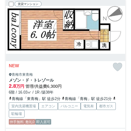
賃貸マンション
NEW
青梅市東青梅
メゾン・ド・トレゾール
2.8
万円
管理/共益費6,300円
6階 / 16.03㎡ / 1R /築38年
青梅線「東青梅」駅 徒歩2分
青梅線「青梅」駅 徒歩21分
青梅線「
室内洗濯機置場
エアコン
バルコニー
電気有
都市ガス
駐輪場
仲手無料
敷礼0
即入居可