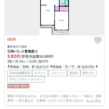
NEW
青梅市大柳町
日神パレス青梅第２
3.9
万円
管理/共益費18,000円
3階 / 40.29㎡ / 1LDK /築37年
青梅線「青梅」駅 徒歩11分
青梅線「宮ノ平」駅 徒歩19分
八高線
室内洗濯機置場
エアコン
バルコニー
電気有
都市ガス
TVモニタ付インターホン
仲手無料
敷礼0
審査に不安がある方も、まずはお気軽にご相談ください！ 保証人・初期
費用・ご収入面など、お客様一人ひとりのご状況に合わせ...
もっと見る