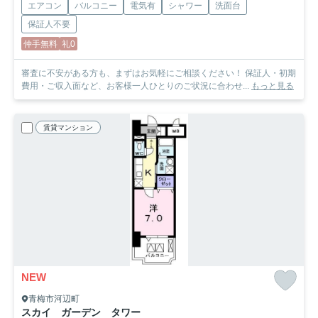
エアコン
バルコニー
電気有
シャワー
洗面台
保証人不要
仲手無料
礼0
審査に不安がある方も、まずはお気軽にご相談ください！ 保証人・初期
費用・ご収入面など、お客様一人ひとりのご状況に合わせ...
もっと見る
賃貸マンション
NEW
青梅市河辺町
スカイ ガーデン タワー