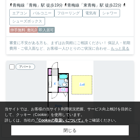
青梅線「青梅」駅 徒歩19分
青梅線「東青梅」駅 徒歩22分
青梅線
エアコン
バルコニー
フローリング
電気有
シャワー
シューズボックス
仲手無料
敷礼0
即入居可
審査に不安がある方も、まずはお気軽にご相談ください！ 保証人・初期
費用・ご収入面など、お客様一人ひとりのご状況に合わせ...
もっと見る
アパート
当サイトでは、お客様の当サイト利用状況把握、サービス向上検討を目的と
して、クッキー（Cookie）を使用しています。
詳しくは、当社の
「Cookieの取扱いについて」
をご確認ください。
閉じる
検索条件を変更
まとめてお問い合わせ