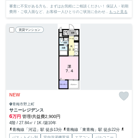
審査に不安がある方も、まずはお気軽にご相談ください！ 保証人・初期
費用・ご収入面など、お客様一人ひとりのご状況に合わせ...
もっと見る
賃貸マンション
NEW
青梅市野上町
サニーレジデンス
6
万円
管理/共益費2,900円
4階 / 27.84㎡ / 1K /築10年
青梅線「河辺」駅 徒歩13分
青梅線「東青梅」駅 徒歩22分
青梅線
バス・トイレ別
室内洗濯機置場
エアコン
バルコニー