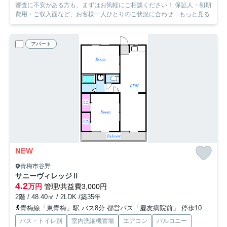
審査に不安がある方も、まずはお気軽にご相談ください！ 保証人・初期
費用・ご収入面など、お客様一人ひとりのご状況に合わせ...
もっと見る
アパート
NEW
青梅市谷野
サニーヴィレッジⅡ
4.2
万円
管理/共益費3,000円
2階 / 48.40㎡ / 2LDK /築35年
青梅線「東青梅」駅 バス8分 都営バス「慶友病院前」 停歩10分
青
バス・トイレ別
室内洗濯機置場
エアコン
バルコニー