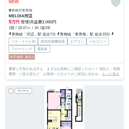
NEW
青梅市東青梅
MELDIA河辺
5
万円
管理/共益費3,000円
1階 / 18.07㎡ / 1K /築2年
青梅線「河辺」駅 徒歩7分
青梅線「東青梅」駅 徒歩10分
青梅線「
バス・トイレ別
室内洗濯機置場
エアコン
バルコニー
フローリング
電気有
仲手無料
敷礼0
審査に不安がある方も、まずはお気軽にご相談ください！ 保証人・初期
費用・ご収入面など、お客様一人ひとりのご状況に合わせ...
もっと見る
アパート