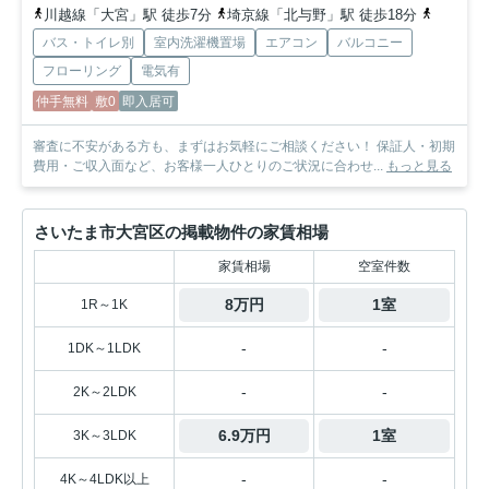
川越線「大宮」駅 徒歩7分
埼京線「北与野」駅 徒歩18分
京浜東北
バス・トイレ別
室内洗濯機置場
エアコン
バルコニー
フローリング
電気有
仲手無料
敷0
即入居可
審査に不安がある方も、まずはお気軽にご相談ください！ 保証人・初期
費用・ご収入面など、お客様一人ひとりのご状況に合わせ...
もっと見る
さいたま市大宮区の掲載物件の家賃相場
家賃相場
空室件数
8万円
1室
1R～1K
-
-
1DK～1LDK
-
-
2K～2LDK
6.9万円
1室
3K～3LDK
-
-
4K～4LDK以上