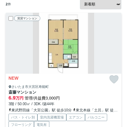
2
件
賃貸マンション
NEW
さいたま市大宮区寿能町
斎藤マンション
6.9
万円
管理/共益費3,000円
3階 / 50.00㎡ / 3DK /築44年
東武野田線「大宮公園」駅 徒歩10分
東北本線「土呂」駅 徒歩23分
バス・トイレ別
室内洗濯機置場
エアコン
バルコニー
フローリング
電気有