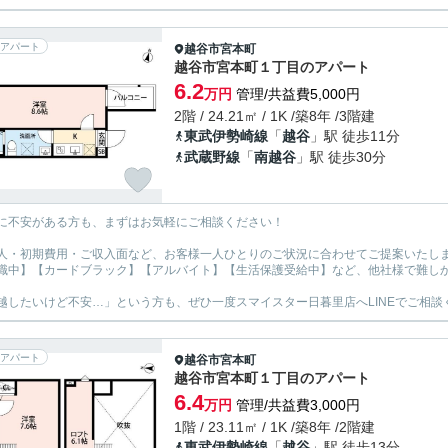
アパート
越谷市
宮本町
越谷市宮本町１丁目のアパート
6.2
万円
管理/共益費5,000円
2階 / 24.21㎡ / 1K /築8年 /3階建
東武伊勢崎線
「
越谷
」駅 徒歩11分
武蔵野線
「
南越谷
」駅 徒歩30分
に不安がある方も、まずはお気軽にご相談ください！
人・初期費用・ご収入面など、お客様一人ひとりのご状況に合わせてご提案いたし
職中】【カードブラック】【アルバイト】【生活保護受給中】など、他社様で難し
越したいけど不安…」という方も、ぜひ一度スマイスター日暮里店へLINEでご相談
アパート
越谷市
宮本町
越谷市宮本町１丁目のアパート
6.4
万円
管理/共益費3,000円
1階 / 23.11㎡ / 1K /築8年 /2階建
東武伊勢崎線
「
越谷
」駅 徒歩13分