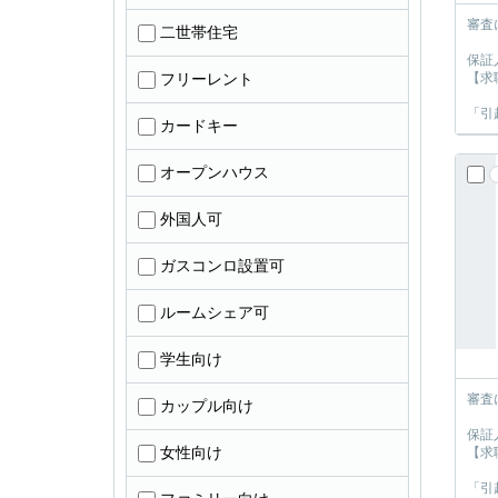
審査
二世帯住宅
保証
フリーレント
【求
「引
カードキー
オープンハウス
外国人可
ガスコンロ設置可
ルームシェア可
学生向け
審査
カップル向け
保証
女性向け
【求
「引