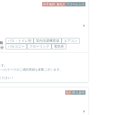
仲手無料
敷礼0
フリーレント
バス・トイレ別
室内洗濯機置場
エアコン
際興
バルコニー
フローリング
電気有
8分
ます。
かったケースのご成約実績も多数ございます。
ください！
礼0
即入居可