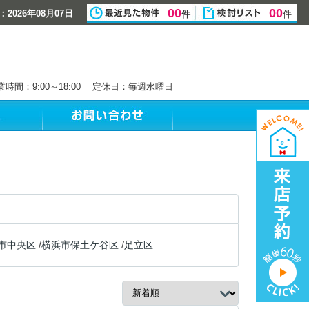
00
00
2026年08月07日
件
件
業時間：9:00～18:00 定休日：毎週水曜日
市中央区
/
横浜市保土ケ谷区
/
足立区