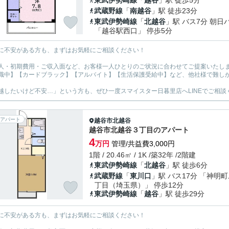
東武伊勢崎線
「
越谷
」駅 徒歩5分
武蔵野線
「
南越谷
」駅 徒歩23分
東武伊勢崎線
「
北越谷
」駅 バス7分 朝日
「越谷駅西口」 停歩5分
に不安がある方も、まずはお気軽にご相談ください！
人・初期費用・ご収入面など、お客様一人ひとりのご状況に合わせてご提案いたし
職中】【カードブラック】【アルバイト】【生活保護受給中】など、他社様で難し
越したいけど不安…」という方も、ぜひ一度スマイスター日暮里店へLINEでご相談
アパート
越谷市
北越谷
越谷市北越谷３丁目のアパート
4
万円
管理/共益費3,000円
1階 / 20.46㎡ / 1K /築32年 /2階建
東武伊勢崎線
「
北越谷
」駅 徒歩6分
武蔵野線
「
東川口
」駅 バス17分 「神明
丁目（埼玉県）」 停歩12分
東武伊勢崎線
「
越谷
」駅 徒歩29分
に不安がある方も、まずはお気軽にご相談ください！