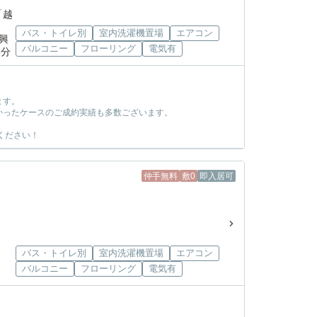
「越
バス・トイレ別
室内洗濯機置場
エアコン
際興
バルコニー
フローリング
電気有
6分
ます。
かったケースのご成約実績も多数ございます。
ください！
仲手無料
敷0
即入居可
バス・トイレ別
室内洗濯機置場
エアコン
バルコニー
フローリング
電気有