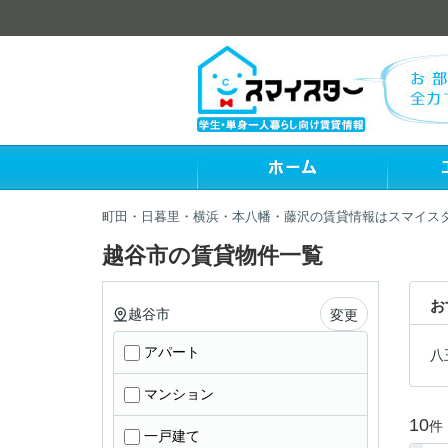
町田・日暮里・横浜・本八幡・藤沢の賃貸情報はスマイス
越谷市の賃貸物件一覧
お
越谷市
変更
アパート
八
マンション
10
件
一戸建て