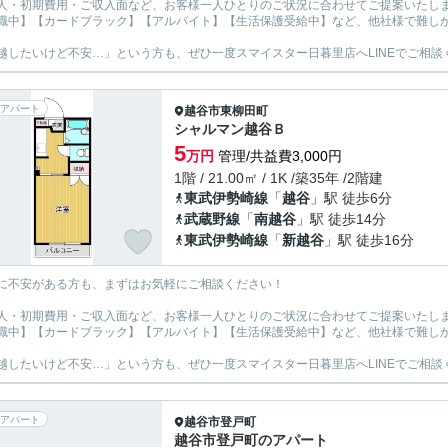
人・初期費用・ご収入面など、お客様一人ひとりのご状況に合わせてご提案いたし
職中】【カードブラック】【アルバイト】【生活保護受給中】など、他社様で難し
越したいけど不安…」という方も、ぜひ一度スマイスター日暮里店へLINEでご相談
アパート
越谷市
東柳田町
シャルマン越谷Ｂ
5
万円
管理/共益費3,000円
1階 / 21.00㎡ / 1K /築35年 /2階建
東武伊勢崎線
「
越谷
」駅 徒歩6分
武蔵野線
「
南越谷
」駅 徒歩14分
東武伊勢崎線
「
新越谷
」駅 徒歩16分
に不安がある方も、まずはお気軽にご相談ください！
人・初期費用・ご収入面など、お客様一人ひとりのご状況に合わせてご提案いたし
職中】【カードブラック】【アルバイト】【生活保護受給中】など、他社様で難し
越したいけど不安…」という方も、ぜひ一度スマイスター日暮里店へLINEでご相談
アパート
越谷市
登戸町
越谷市登戸町のアパート