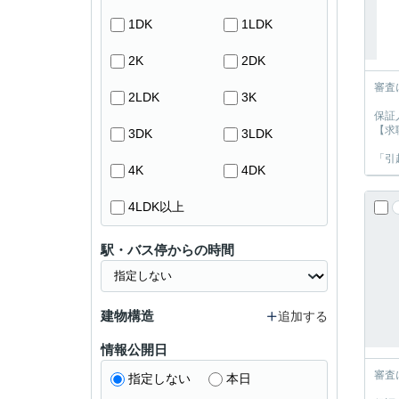
1DK
1LDK
2K
2DK
審査
2LDK
3K
保証
【求
3DK
3LDK
「引
4K
4DK
4LDK以上
駅・バス停からの時間
建物構造
追加する
情報公開日
審査
指定しない
本日