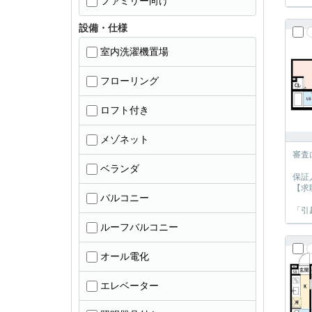
ファミリー向け
設備・仕様
室内洗濯機置場
フローリング
ロフト付き
メゾネット
審査
ベランダ
保証
【求
バルコニー
「引
ルーフバルコニー
オール電化
エレベーター