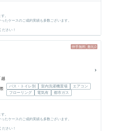
ます。
かったケースのご成約実績も多数ございます。
ください！
仲手無料
敷礼0
「越
バス・トイレ別
室内洗濯機置場
エアコン
国際
フローリング
電気有
都市ガス
ます。
かったケースのご成約実績も多数ございます。
ください！