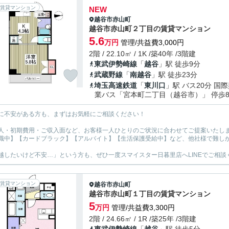
賃貸マンション
NEW
越谷市
赤山町
越谷市赤山町２丁目の賃貸マンション
5.6
万円
管理/共益費3,000円
2階 / 22.10㎡ / 1K /築40年 /3階建
東武伊勢崎線
「
越谷
」駅 徒歩9分
武蔵野線
「
南越谷
」駅 徒歩23分
埼玉高速鉄道
「
東川口
」駅 バス20分 国
業バス「宮本町二丁目（越谷市）」 停歩
に不安がある方も、まずはお気軽にご相談ください！
人・初期費用・ご収入面など、お客様一人ひとりのご状況に合わせてご提案いたし
職中】【カードブラック】【アルバイト】【生活保護受給中】など、他社様で難し
越したいけど不安…」という方も、ぜひ一度スマイスター日暮里店へLINEでご相談
賃貸マンション
越谷市
赤山町
越谷市赤山町１丁目の賃貸マンション
5
万円
管理/共益費3,300円
2階 / 24.66㎡ / 1R /築25年 /3階建