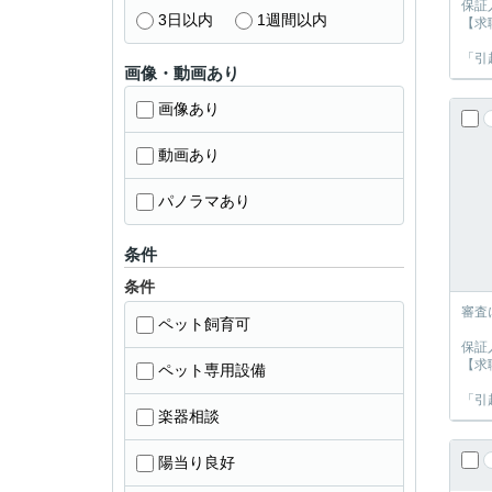
保証
3日以内
1週間以内
【求
「引
画像・動画あり
画像あり
動画あり
パノラマあり
条件
条件
審査
ペット飼育可
保証
【求
ペット専用設備
「引
楽器相談
陽当り良好