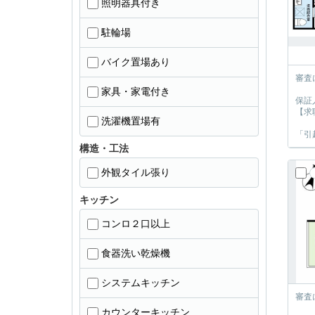
照明器具付き
駐輪場
バイク置場あり
審査
家具・家電付き
保証
【求
洗濯機置場有
「引
構造・工法
外観タイル張り
キッチン
コンロ２口以上
食器洗い乾燥機
システムキッチン
審査
カウンターキッチン