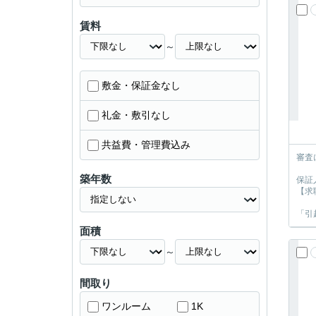
賃料
～
敷金・保証金なし
礼金・敷引なし
共益費・管理費込み
審査
築年数
保証
【求
「引
面積
～
間取り
ワンルーム
1K