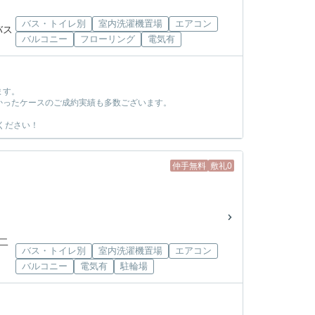
バス・トイレ別
室内洗濯機置場
エアコン
バス
バルコニー
フローリング
電気有
ます。
かったケースのご成約実績も多数ございます。
ください！
仲手無料
敷礼0
町二
バス・トイレ別
室内洗濯機置場
エアコン
バルコニー
電気有
駐輪場