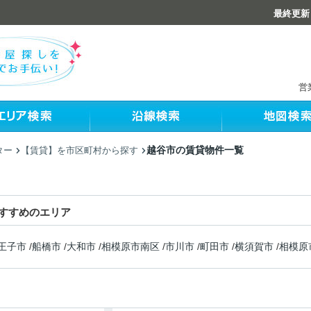
最終更新：
営
越谷市の賃貸物件一覧
ター
【賃貸】を市区町村から探す
すすめのエリア
王子市
/
船橋市
/
大和市
/
相模原市南区
/
市川市
/
町田市
/
横須賀市
/
相模原