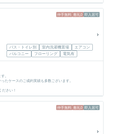
仲手無料
敷礼0
即入居可
バス・トイレ別
室内洗濯機置場
エアコン
バルコニー
フローリング
電気有
ます。
かったケースのご成約実績も多数ございます。
ください！
仲手無料
敷礼0
即入居可