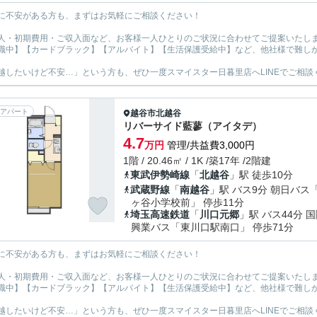
に不安がある方も、まずはお気軽にご相談ください！
人・初期費用・ご収入面など、お客様一人ひとりのご状況に合わせてご提案いたし
職中】【カードブラック】【アルバイト】【生活保護受給中】など、他社様で難し
越したいけど不安…」という方も、ぜひ一度スマイスター日暮里店へLINEでご相談
アパート
越谷市
北越谷
リバーサイド藍蓼（アイタデ）
4.7
万円
管理/共益費3,000円
1階 / 20.46㎡ / 1K /築17年 /2階建
東武伊勢崎線
「
北越谷
」駅 徒歩10分
武蔵野線
「
南越谷
」駅 バス9分 朝日バス
ヶ谷小学校前」 停歩11分
埼玉高速鉄道
「
川口元郷
」駅 バス44分 
興業バス「東川口駅南口」 停歩71分
に不安がある方も、まずはお気軽にご相談ください！
人・初期費用・ご収入面など、お客様一人ひとりのご状況に合わせてご提案いたし
職中】【カードブラック】【アルバイト】【生活保護受給中】など、他社様で難し
越したいけど不安…」という方も、ぜひ一度スマイスター日暮里店へLINEでご相談