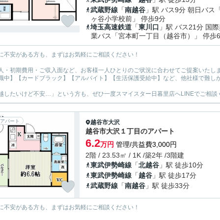
武蔵野線
「
南越谷
」駅 バス9分 朝日バス
ヶ谷小学校前」 停歩9分
埼玉高速鉄道
「
東川口
」駅 バス21分 国
業バス「宮本町一丁目（越谷市）」 停歩
に不安がある方も、まずはお気軽にご相談ください！
人・初期費用・ご収入面など、お客様一人ひとりのご状況に合わせてご提案いたし
職中】【カードブラック】【アルバイト】【生活保護受給中】など、他社様で難し
越したいけど不安…」という方も、ぜひ一度スマイスター日暮里店へLINEでご相談
アパート
越谷市
大沢
越谷市大沢１丁目のアパート
6.2
万円
管理/共益費3,000円
2階 / 23.53㎡ / 1K /築2年 /3階建
東武伊勢崎線
「
北越谷
」駅 徒歩10分
東武伊勢崎線
「
越谷
」駅 徒歩17分
武蔵野線
「
南越谷
」駅 徒歩33分
に不安がある方も、まずはお気軽にご相談ください！