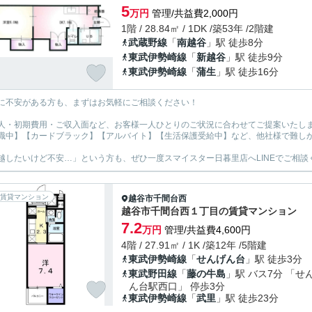
5
万円
管理/共益費2,000円
1階 / 28.84㎡ / 1DK /築53年 /2階建
武蔵野線
「
南越谷
」駅 徒歩8分
東武伊勢崎線
「
新越谷
」駅 徒歩9分
東武伊勢崎線
「
蒲生
」駅 徒歩16分
に不安がある方も、まずはお気軽にご相談ください！
人・初期費用・ご収入面など、お客様一人ひとりのご状況に合わせてご提案いたし
職中】【カードブラック】【アルバイト】【生活保護受給中】など、他社様で難し
越したいけど不安…」という方も、ぜひ一度スマイスター日暮里店へLINEでご相談
賃貸マンション
越谷市
千間台西
越谷市千間台西１丁目の賃貸マンション
7.2
万円
管理/共益費4,600円
4階 / 27.91㎡ / 1K /築12年 /5階建
東武伊勢崎線
「
せんげん台
」駅 徒歩3分
東武野田線
「
藤の牛島
」駅 バス7分 「せ
ん台駅西口」 停歩3分
東武伊勢崎線
「
武里
」駅 徒歩23分