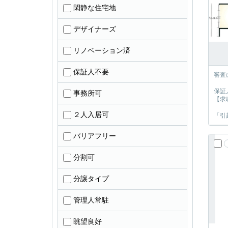
閑静な住宅地
デザイナーズ
リノベーション済
保証人不要
審査
保証
事務所可
【求
２人入居可
「引
バリアフリー
分割可
分譲タイプ
管理人常駐
眺望良好