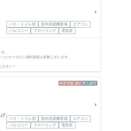
バス・トイレ別
室内洗濯機置場
エアコン
バルコニー
フローリング
電気有
ます。
かったケースのご成約実績も多数ございます。
ください！
仲手半額
敷0
即入居可
んげ
バス・トイレ別
室内洗濯機置場
エアコン
バルコニー
フローリング
電気有