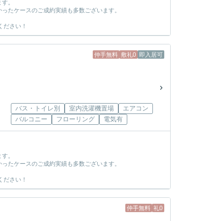
ます。
かったケースのご成約実績も多数ございます。
ください！
仲手無料
敷礼0
即入居可
バス・トイレ別
室内洗濯機置場
エアコン
バルコニー
フローリング
電気有
ます。
かったケースのご成約実績も多数ございます。
ください！
仲手無料
礼0