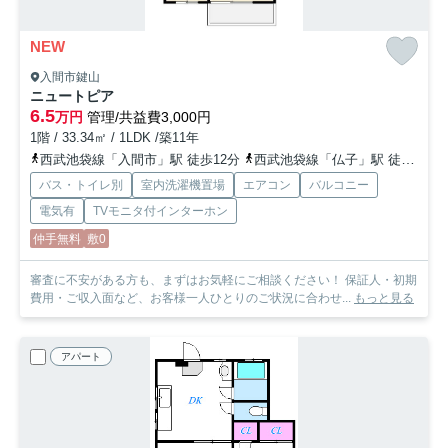
NEW
入間市鍵山
ニュートピア
6.5
万円
管理/共益費3,000円
1階 / 33.34㎡ / 1LDK /築11年
西武池袋線「入間市」駅 徒歩12分
西武池袋線「仏子」駅 徒歩24分
バス・トイレ別
室内洗濯機置場
エアコン
バルコニー
電気有
TVモニタ付インターホン
仲手無料
敷0
審査に不安がある方も、まずはお気軽にご相談ください！ 保証人・初期
費用・ご収入面など、お客様一人ひとりのご状況に合わせ...
もっと見る
アパート