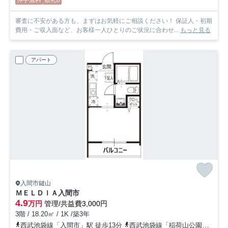
仲手無料
敷礼0
審査に不安がある方も、まずはお気軽にご相談ください！ 保証人・初期
費用・ご収入面など、お客様一人ひとりのご状況に合わせ...
もっと見る
アパート
入間市鍵山
ＭＥＬＤＩＡ入間市
4.9
万円
管理/共益費3,000円
3階 / 18.20㎡ / 1K /築3年
西武池袋線「入間市」駅 徒歩13分
西武池袋線「稲荷山公園」駅 徒歩28分