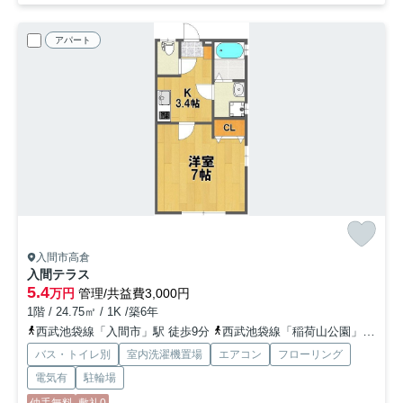
アパート
入間市高倉
入間テラス
5.4
万円
管理/共益費3,000円
1階 / 24.75㎡ / 1K /築6年
西武池袋線「入間市」駅 徒歩9分
西武池袋線「稲荷山公園」駅 徒歩26分
バス・トイレ別
室内洗濯機置場
エアコン
フローリング
電気有
駐輪場