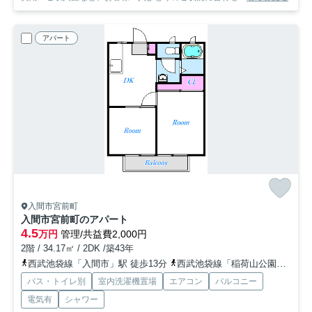
アパート
入間市宮前町
入間市宮前町のアパート
4.5
万円
管理/共益費2,000円
2階 / 34.17㎡ / 2DK /築43年
西武池袋線「入間市」駅 徒歩13分
西武池袋線「稲荷山公園」駅 徒歩24分
バス・トイレ別
室内洗濯機置場
エアコン
バルコニー
電気有
シャワー