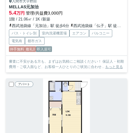
入間市大字野田
MELLAS元加治
5.4
万円
管理/共益費3,000円
1階 / 21.06㎡ / 1K /新築
西武池袋線「元加治」駅 徒歩6分
西武池袋線「仏子」駅 徒歩16分
バス・トイレ別
室内洗濯機置場
エアコン
バルコニー
電気有
都市ガス
仲手無料
敷礼0
即入居可
審査に不安がある方も、まずはお気軽にご相談ください！ 保証人・初期
費用・ご収入面など、お客様一人ひとりのご状況に合わせ...
もっと見る
アパート