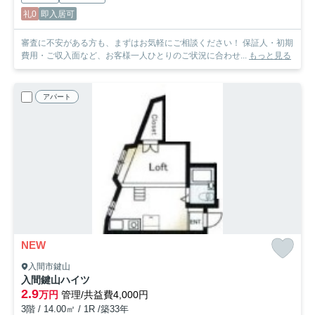
礼0
即入居可
審査に不安がある方も、まずはお気軽にご相談ください！ 保証人・初期
費用・ご収入面など、お客様一人ひとりのご状況に合わせ...
もっと見る
アパート
NEW
入間市鍵山
入間鍵山ハイツ
2.9
万円
管理/共益費4,000円
3階 / 14.00㎡ / 1R /築33年