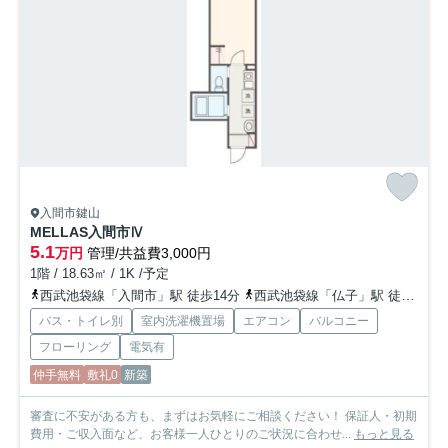
入間市鍵山
MELLAS入間市Ⅳ
5.1
万円
管理/共益費3,000円
1階 / 18.63㎡ / 1K /予定
西武池袋線「入間市」駅 徒歩14分
西武池袋線「仏子」駅 徒歩25分
バス・トイレ別
室内洗濯機置場
エアコン
バルコニー
フローリング
電気有
仲手無料
敷礼0
新築
審査に不安がある方も、まずはお気軽にご相談ください！ 保証人・初期
費用・ご収入面など、お客様一人ひとりのご状況に合わせ...
もっと見る