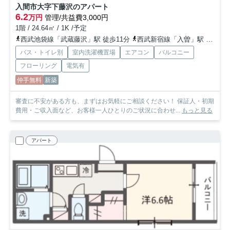
入間市大字下藤沢のアパート
6.2
万円
管理/共益費3,000円
1階 / 24.64㎡ / 1K /予定
西武池袋線「武蔵藤沢」駅 徒歩11分
西武新宿線「入曽」駅 徒歩29分
バス・トイレ別
室内洗濯機置場
エアコン
バルコニー
フローリング
電気有
仲手無料
新築
審査に不安がある方も、まずはお気軽にご相談ください！ 保証人・初期
費用・ご収入面など、お客様一人ひとりのご状況に合わせ...
もっと見る
アパート