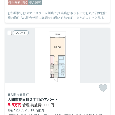
仲手無料
敷0
即入居可
お部屋探しはスマイスター立川店☆彡 当店はネット上でお気に召す他社
様の物件もお問合せ時に詳細をお伺いできれば、 まとめ...
もっと見る
アパート
入間市春日町
入間市春日町２丁目のアパート
5.5
万円
管理/共益費5,000円
1階 / 23.55㎡ / 1K /築1年