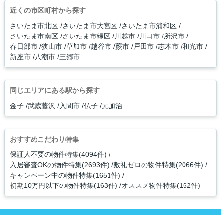
近くの市区町村から探す
さいたま市北区
さいたま市大宮区
さいたま市浦和区
さいたま市南区
さいたま市緑区
川越市
川口市
所沢市
春日部市
狭山市
草加市
越谷市
蕨市
戸田市
志木市
和光市
新座市
八潮市
三郷市
同じエリアにある駅から探す
金子
武蔵藤沢
入間市
仏子
元加治
おすすめこだわり特集
保証人不要の物件特集(4094件)
入居審査OKの物件特集(2693件)
敷礼ゼロの物件特集(2066件)
キャンペーン中の物件特集(1651件)
初期10万円以下の物件特集(163件)
オススメ物件特集(162件)