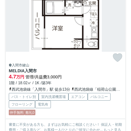
入間市鍵山
MELDIA入間市
4.7
万円
管理/共益費3,000円
1階 / 18.02㎡ / 1K /築3年
西武池袋線「入間市」駅 徒歩13分
西武池袋線「稲荷山公園」駅 徒歩28分
バス・トイレ別
室内洗濯機置場
エアコン
バルコニー
フローリング
電気有
仲手無料
敷礼0
審査に不安がある方も、まずはお気軽にご相談ください！ 保証人・初期
費用・ご収入面など、お客様一人ひとりのご状況に合わせ...
もっと見る