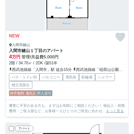
NEW
入間市鍵山
入間市鍵山１丁目のアパート
4
万円
管理/共益費5,000円
2階 / 34.70㎡ / 2DK /築51年
西武池袋線「入間市」駅 徒歩15分
西武池袋線「稲荷山公園」駅 徒歩27分
バス・トイレ別
バルコニー
電気有
駐輪場
シャワー
独立洗面台
仲手無料
敷礼0
即入居可
審査に不安がある方も、まずはお気軽にご相談ください！ 保証人・初期
費用・ご収入面など、お客様一人ひとりのご状況に合わせ...
もっと見る
アパート