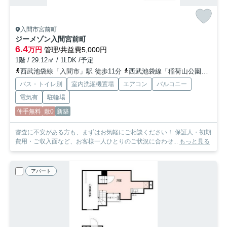
入間市宮前町
ジーメゾン入間宮前町
6.4
万円
管理/共益費5,000円
1階 / 29.12㎡ / 1LDK /予定
西武池袋線「入間市」駅 徒歩11分
西武池袋線「稲荷山公園」駅 徒歩26分
バス・トイレ別
室内洗濯機置場
エアコン
バルコニー
電気有
駐輪場
仲手無料
敷0
新築
審査に不安がある方も、まずはお気軽にご相談ください！ 保証人・初期
費用・ご収入面など、お客様一人ひとりのご状況に合わせ...
もっと見る
アパート