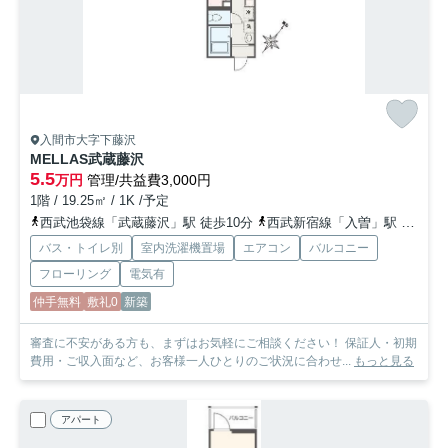
入間市大字下藤沢
MELLAS武蔵藤沢
5.5
万円
管理/共益費3,000円
1階 / 19.25㎡ / 1K /予定
西武池袋線「武蔵藤沢」駅 徒歩10分
西武新宿線「入曽」駅 徒歩29分
バス・トイレ別
室内洗濯機置場
エアコン
バルコニー
フローリング
電気有
仲手無料
敷礼0
新築
審査に不安がある方も、まずはお気軽にご相談ください！ 保証人・初期
費用・ご収入面など、お客様一人ひとりのご状況に合わせ...
もっと見る
アパート