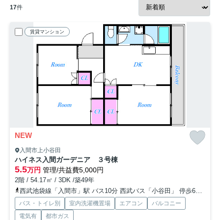
17
件
賃貸マンション
NEW
入間市上小谷田
ハイネス入間ガーデニア ３号棟
5.5
万円
管理/共益費5,000円
2階 / 54.17㎡ / 3DK /築49年
西武池袋線「入間市」駅 バス10分 西武バス「小谷田」 停歩6分
西
バス・トイレ別
室内洗濯機置場
エアコン
バルコニー
電気有
都市ガス