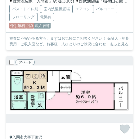
西武池袋線「入間市」駅 徒歩10分
西武池袋線「稲荷山公園」駅 徒歩19分
バス・トイレ別
室内洗濯機置場
エアコン
バルコニー
フローリング
電気有
仲手無料
礼0
即入居可
審査に不安がある方も、まずはお気軽にご相談ください！ 保証人・初期
費用・ご収入面など、お客様一人ひとりのご状況に合わせ...
もっと見る
アパート
入間市大字下藤沢