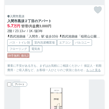
入間市黒須
入間市黒須２丁目のアパート
5.7
万円
管理/共益費3,000円
2階 / 23.13㎡ / 1K /築3年
西武池袋線「入間市」駅 徒歩10分
西武池袋線「稲荷山公園」駅 徒歩17分
バス・トイレ別
室内洗濯機置場
エアコン
バルコニー
フローリング
電気有
仲手無料
敷礼0
審査に不安がある方も、まずはお気軽にご相談ください！ 保証人・初期
費用・ご収入面など、お客様一人ひとりのご状況に合わせ...
もっと見る
アパート