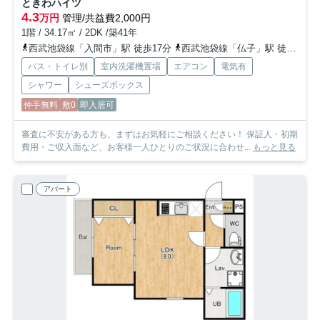
ときわハイツ
4.3
万円
管理/共益費2,000円
1階 / 34.17㎡ / 2DK /築41年
西武池袋線「入間市」駅 徒歩17分
西武池袋線「仏子」駅 徒歩25分
バス・トイレ別
室内洗濯機置場
エアコン
電気有
シャワー
シューズボックス
仲手無料
敷0
即入居可
審査に不安がある方も、まずはお気軽にご相談ください！ 保証人・初期
費用・ご収入面など、お客様一人ひとりのご状況に合わせ...
もっと見る
アパート