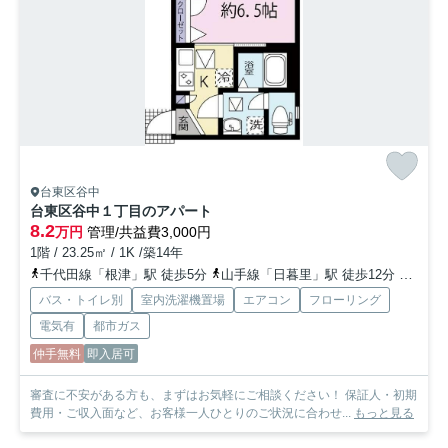
台東区谷中
台東区谷中１丁目のアパート
8.2
万円
管理/共益費3,000円
1階 / 23.25㎡ / 1K /築14年
千代田線「根津」駅 徒歩5分
山手線「日暮里」駅 徒歩12分
南北線
バス・トイレ別
室内洗濯機置場
エアコン
フローリング
電気有
都市ガス
仲手無料
即入居可
審査に不安がある方も、まずはお気軽にご相談ください！ 保証人・初期
費用・ご収入面など、お客様一人ひとりのご状況に合わせ...
もっと見る