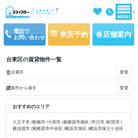
MENU
電話で
来店予約
各店舗案内
お問い合わせ
台東区の賃貸物件一覧
台東区
変更
条件から探す
変更
おすすめのエリア
八王子市
/
船橋市
/
大和市
/
相模原市南区
/
市川市
/
町田市
/
横須賀市
/
相模原市中央区
/
横浜市旭区
/
横浜市保土ケ谷区