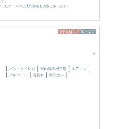
ます。
かったケースのご成約実績も多数ございます。
！
仲手無料
礼0
即入居可
バス・トイレ別
室内洗濯機置場
エアコン
バルコニー
電気有
都市ガス