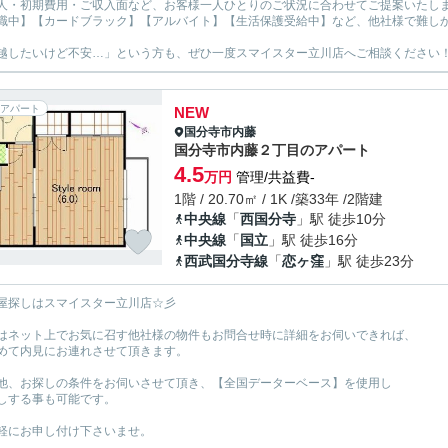
人・初期費用・ご収入面など、お客様一人ひとりのご状況に合わせてご提案いたし
職中】【カードブラック】【アルバイト】【生活保護受給中】など、他社様で難し
越したいけど不安…」という方も、ぜひ一度スマイスター立川店へご相談ください
アパート
NEW
国分寺市
内藤
国分寺市内藤２丁目のアパート
4.5
万円
管理/共益費-
1階 / 20.70㎡ / 1K /築33年 /2階建
中央線
「
西国分寺
」駅 徒歩10分
中央線
「
国立
」駅 徒歩16分
西武国分寺線
「
恋ヶ窪
」駅 徒歩23分
屋探しはスマイスター立川店☆彡
はネット上でお気に召す他社様の物件もお問合せ時に詳細をお伺いできれば、
めて内見にお連れさせて頂きます。
他、お探しの条件をお伺いさせて頂き、【全国データーベース】を使用し
しする事も可能です。
軽にお申し付け下さいませ。