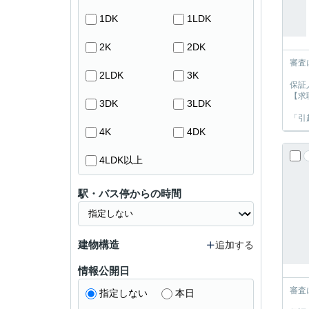
1DK
1LDK
2K
2DK
審査
2LDK
3K
保証
【求
3DK
3LDK
「引
4K
4DK
4LDK以上
駅・バス停からの時間
建物構造
追加する
情報公開日
審査
指定しない
本日