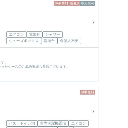
仲手無料
敷礼0
即入居可
エアコン
電気有
シャワー
シューズボックス
洗面台
保証人不要
ます。
かったケースのご成約実績も多数ございます。
！
仲手無料
バス・トイレ別
室内洗濯機置場
エアコン