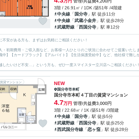
4.3
万円
管理/共益費4,200円
3階 / 26.91㎡ / 1DK /築51年 /4階建
中央線
「
国分寺
」駅 徒歩11分
中央線
「
武蔵小金井
」駅 徒歩28分
武蔵野線
「
西国分寺
」駅 車12分
に不安がある方も、まずはお気軽にご相談ください！
人・初期費用・ご収入面など、お客様一人ひとりのご状況に合わせてご提案いたし
職中】【カードブラック】【アルバイト】【生活保護受給中】など、他社様で難し
越したいけど不安…」という方も、ぜひ一度スマイスター立川店へご相談ください
賃貸マンション
NEW
国分寺市
本町
国分寺市本町４丁目の賃貸マンション
4.7
万円
管理/共益費3,000円
3階 / 22.68㎡ / 1K /築51年 /3階建
中央線
「
国分寺
」駅 徒歩5分
武蔵野線
「
西国分寺
」駅 徒歩25分
西武国分寺線
「
恋ヶ窪
」駅 徒歩28分