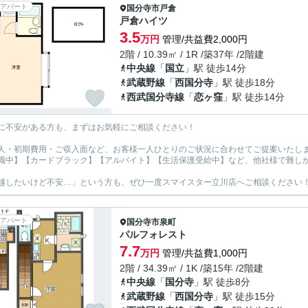
アパート
国分寺市
戸倉
戸倉ハイツ
3.5
万円
管理/共益費2,000円
2階 / 10.39㎡ / 1R /築37年 /2階建
中央線
「
国立
」駅 徒歩14分
武蔵野線
「
西国分寺
」駅 徒歩18分
西武国分寺線
「
恋ヶ窪
」駅 徒歩14分
に不安がある方も、まずはお気軽にご相談ください！
人・初期費用・ご収入面など、お客様一人ひとりのご状況に合わせてご提案いたし
職中】【カードブラック】【アルバイト】【生活保護受給中】など、他社様で難し
越したいけど不安…」という方も、ぜひ一度スマイスター立川店へご相談ください
アパート
国分寺市
泉町
パルフォレスト
7.7
万円
管理/共益費1,000円
2階 / 34.39㎡ / 1K /築15年 /2階建
中央線
「
国分寺
」駅 徒歩8分
武蔵野線
「
西国分寺
」駅 徒歩15分