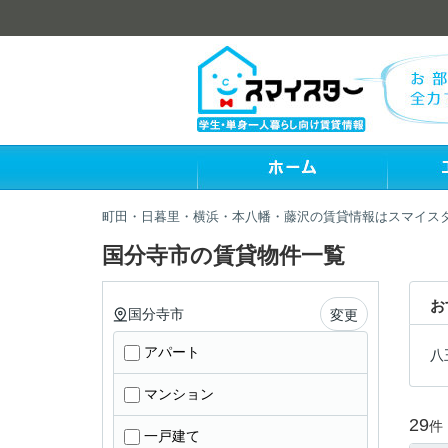
町田・日暮里・横浜・本八幡・藤沢の賃貸情報はスマイス
国分寺市の賃貸物件一覧
お
国分寺市
変更
アパート
八
マンション
29
件
一戸建て