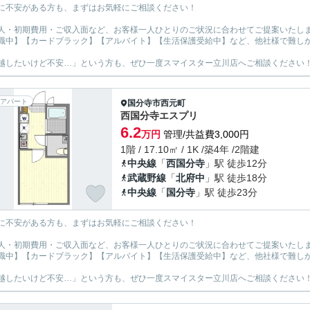
に不安がある方も、まずはお気軽にご相談ください！
人・初期費用・ご収入面など、お客様一人ひとりのご状況に合わせてご提案いたし
職中】【カードブラック】【アルバイト】【生活保護受給中】など、他社様で難し
越したいけど不安…」という方も、ぜひ一度スマイスター立川店へご相談ください
アパート
国分寺市
西元町
西国分寺エスプリ
6.2
万円
管理/共益費3,000円
1階 / 17.10㎡ / 1K /築4年 /2階建
中央線
「
西国分寺
」駅 徒歩12分
武蔵野線
「
北府中
」駅 徒歩18分
中央線
「
国分寺
」駅 徒歩23分
に不安がある方も、まずはお気軽にご相談ください！
人・初期費用・ご収入面など、お客様一人ひとりのご状況に合わせてご提案いたし
職中】【カードブラック】【アルバイト】【生活保護受給中】など、他社様で難し
越したいけど不安…」という方も、ぜひ一度スマイスター立川店へご相談ください