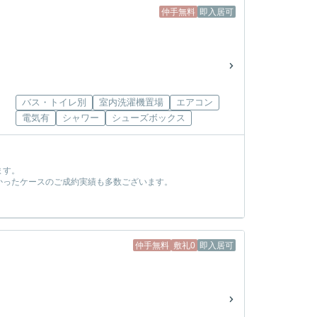
仲手無料
即入居可
バス・トイレ別
室内洗濯機置場
エアコン
電気有
シャワー
シューズボックス
ます。
かったケースのご成約実績も多数ございます。
！
仲手無料
敷礼0
即入居可