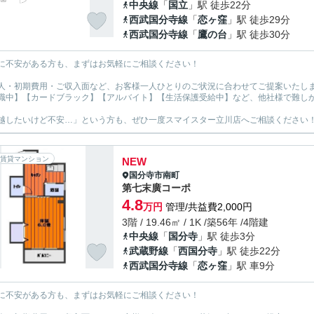
中央線
「
国立
」駅 徒歩22分
西武国分寺線
「
恋ヶ窪
」駅 徒歩29分
西武国分寺線
「
鷹の台
」駅 徒歩30分
に不安がある方も、まずはお気軽にご相談ください！
人・初期費用・ご収入面など、お客様一人ひとりのご状況に合わせてご提案いたし
職中】【カードブラック】【アルバイト】【生活保護受給中】など、他社様で難し
越したいけど不安…」という方も、ぜひ一度スマイスター立川店へご相談ください
賃貸マンション
NEW
国分寺市
南町
第七末廣コーポ
4.8
万円
管理/共益費2,000円
3階 / 19.46㎡ / 1K /築56年 /4階建
中央線
「
国分寺
」駅 徒歩3分
武蔵野線
「
西国分寺
」駅 徒歩22分
西武国分寺線
「
恋ヶ窪
」駅 車9分
に不安がある方も、まずはお気軽にご相談ください！