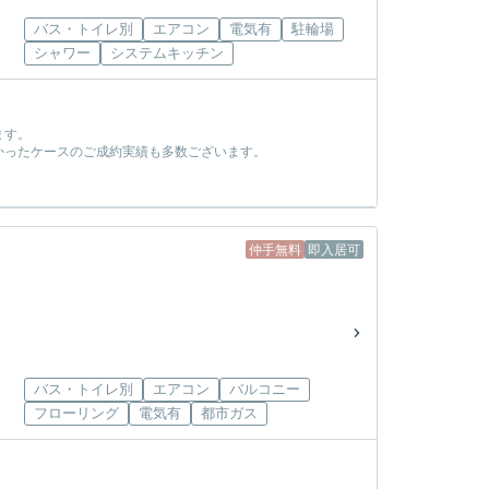
バス・トイレ別
エアコン
電気有
駐輪場
シャワー
システムキッチン
ます。
かったケースのご成約実績も多数ございます。
！
仲手無料
即入居可
バス・トイレ別
エアコン
バルコニー
フローリング
電気有
都市ガス