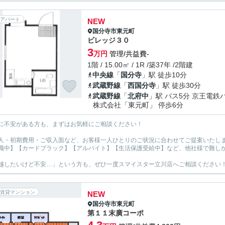
アパート
NEW
国分寺市
東元町
ビレッジ３０
3
万円
管理/共益費-
1階 / 15.00㎡ / 1R /築37年 /2階建
中央線
「
国分寺
」駅 徒歩10分
武蔵野線
「
西国分寺
」駅 徒歩30分
武蔵野線
「
北府中
」駅 バス5分 京王電鉄
株式会社「東元町」 停歩6分
に不安がある方も、まずはお気軽にご相談ください！
人・初期費用・ご収入面など、お客様一人ひとりのご状況に合わせてご提案いたし
職中】【カードブラック】【アルバイト】【生活保護受給中】など、他社様で難し
越したいけど不安…」という方も、ぜひ一度スマイスター立川店へご相談ください
賃貸マンション
NEW
国分寺市
東元町
第１１末廣コーポ