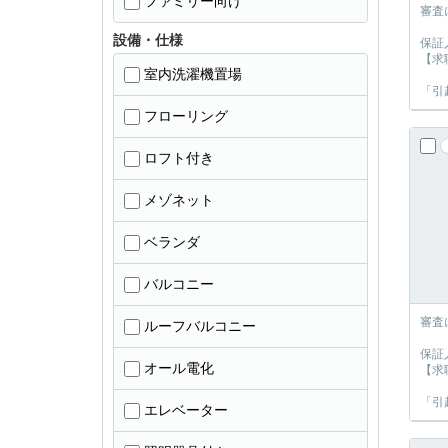
ファミリー向け
審査
設備・仕様
保証
【求
室内洗濯機置場
「引
フローリング
ロフト付き
メゾネット
ベランダ
バルコニー
審査
ルーフバルコニー
保証
オール電化
【求
「引
エレベーター