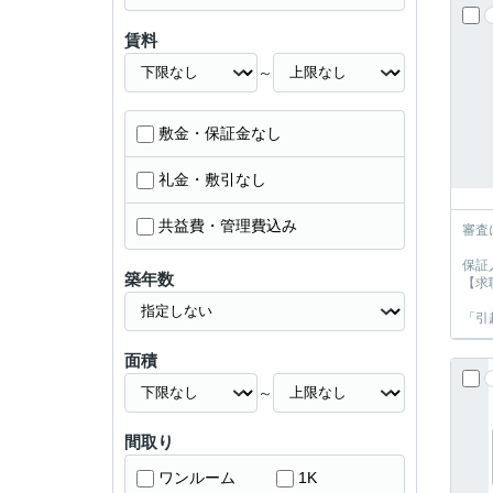
賃料
～
敷金・保証金なし
礼金・敷引なし
共益費・管理費込み
審査
保証
築年数
【求
「引
面積
～
間取り
ワンルーム
1K