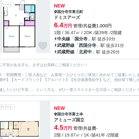
アパート
NEW
国分寺市
東元町
ドミスアーズ
6.4
万円
管理/共益費1,000円
1階 / 36.47㎡ / 2DK /築39年 /2階建
中央線
「
国分寺
」駅 徒歩10分
武蔵野線
「
西国分寺
」駅 徒歩21分
武蔵野線
「
北府中
」駅 徒歩26分
に不安がある方も、まずはお気軽にご相談ください！
人・初期費用・ご収入面など、お客様一人ひとりのご状況に合わせてご提案いたし
職中】【カードブラック】【アルバイト】【生活保護受給中】など、他社様で難し
越したいけど不安…」という方も、ぜひ一度スマイスター立川店へご相談ください
アパート
NEW
国分寺市
富士本
アミューズ国立
4.5
万円
管理/共益費-
2階 / 19.87㎡ / 1K /築41年 /2階建