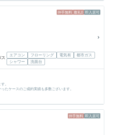
仲手無料
敷礼0
即入居可
エアコン
フローリング
電気有
都市ガス
バス
シャワー
洗面台
ます。
かったケースのご成約実績も多数ございます。
！
仲手無料
即入居可