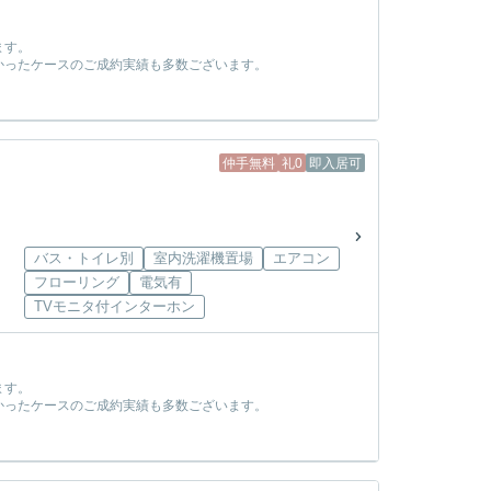
ます。
かったケースのご成約実績も多数ございます。
！
仲手無料
礼0
即入居可
バス・トイレ別
室内洗濯機置場
エアコン
フローリング
電気有
TVモニタ付インターホン
ます。
かったケースのご成約実績も多数ございます。
！