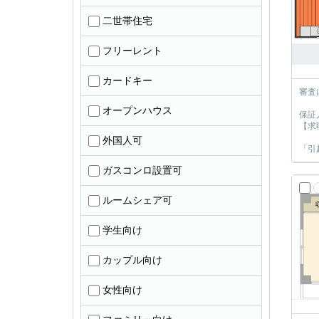
二世帯住宅
フリーレント
カードキー
審査
オープンハウス
保証
【求
外国人可
「引
ガスコンロ設置可
ルームシェア可
学生向け
カップル向け
女性向け