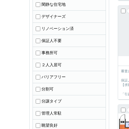
閑静な住宅地
デザイナーズ
リノベーション済
保証人不要
事務所可
２人入居可
審査
バリアフリー
保証
【求
分割可
「引
分譲タイプ
管理人常駐
眺望良好