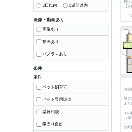
保証
3日以内
1週間以内
【求
「引
画像・動画あり
画像あり
動画あり
パノラマあり
条件
条件
ペット飼育可
お部
当店
ペット専用設備
まと
楽器相談
その
お探
陽当り良好
お気