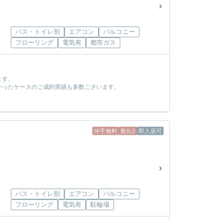
バス・トイレ別
エアコン
バルコニー
フローリング
電気有
都市ガス
ます。
かったケースのご成約実績も多数ございます。
！
仲手無料
敷礼0
即入居可
バス・トイレ別
エアコン
バルコニー
フローリング
電気有
駐輪場