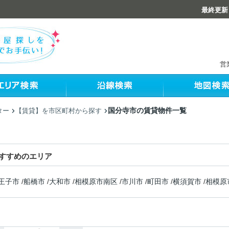
最終更新：
営
国分寺市の賃貸物件一覧
ター
【賃貸】を市区町村から探す
すすめのエリア
王子市
/
船橋市
/
大和市
/
相模原市南区
/
市川市
/
町田市
/
横須賀市
/
相模原