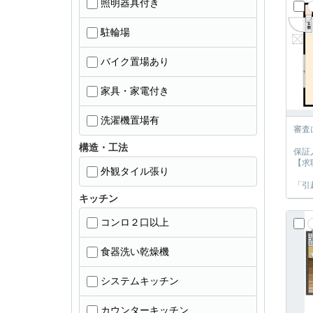
照明器具付き
駐輪場
バイク置場あり
家具・家電付き
洗濯機置場有
審査
構造・工法
保証
【求
外観タイル張り
「引
キッチン
コンロ２口以上
食器洗い乾燥機
システムキッチン
カウンターキッチン