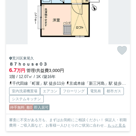
荒川区東尾久
８７ｈｏｕｓｅ０３
6.7
万円
管理/共益費3,000円
1階 / 12.07㎡ / 1K /築16年
千代田線「町屋」駅 徒歩11分
京成本線「新三河島」駅 徒歩8分
日
室内洗濯機置場
エアコン
フローリング
電気有
都市ガス
システムキッチン
仲手無料
敷0
即入居可
審査に不安がある方も、まずはお気軽にご相談ください！ 保証人・初期
費用・ご収入面など、お客様一人ひとりのご状況に合わせ...
もっと見る