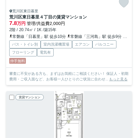
荒川区東日暮里
荒川区東日暮里４丁目の賃貸マンション
7.8
万円
管理/共益費2,000円
2階 / 20.74㎡ / 1K /築15年
常磐線「日暮里」駅 徒歩10分
常磐線「三河島」駅 徒歩9分
京浜東
バス・トイレ別
室内洗濯機置場
エアコン
バルコニー
フローリング
電気有
仲手無料
審査に不安がある方も、まずはお気軽にご相談ください！ 保証人・初期
費用・ご収入面など、お客様一人ひとりのご状況に合わせ...
もっと見る
賃貸マンション