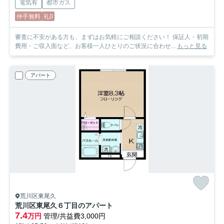
電気有
都市ガス
仲手無料
礼0
審査に不安がある方も、まずはお気軽にご相談ください！ 保証人・初期
費用・ご収入面など、お客様一人ひとりのご状況に合わせ...
もっと見る
アパート
荒川区東尾久
荒川区東尾久６丁目のアパート
7.4
万円
管理/共益費3,000円