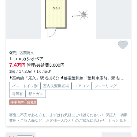
荒川区西尾久
Ｌｕｘカシオペア
7.4
万円
管理/共益費3,000円
1階 / 17.20㎡ / 1K /築3年
高崎線「尾久」駅 徒歩8分
都電荒川線「荒川車庫前」駅 徒歩4分
バス・トイレ別
室内洗濯機置場
エアコン
フローリング
電気有
都市ガス
仲手無料
敷礼0
審査に不安がある方も、まずはお気軽にご相談ください！ 保証人・初期
費用・ご収入面など、お客様一人ひとりのご状況に合わせ...
もっと見る