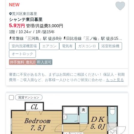
NEW
荒川区東日暮里
シャンテ東日暮里
5.9
万円
管理/共益費3,000円
1階 / 10.24㎡ / 1R /築15年
常磐線「三河島」駅 徒歩8分
日比谷線「三ノ輪」駅 徒歩15分
山手
室内洗濯機置場
エアコン
電気有
ガスコンロ
浴室乾燥機
オートロック
仲手無料
敷礼0
即入居可
審査に不安がある方も、まずはお気軽にご相談ください！ 保証人・初期
費用・ご収入面など、お客様一人ひとりのご状況に合わせ...
もっと見る
賃貸マンション