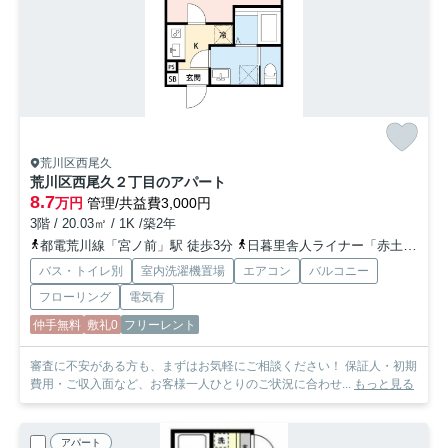
荒川区西尾久
荒川区西尾久２丁目のアパート
8.7
万円
管理/共益費3,000円
3階 / 20.03㎡ / 1K /築2年
都電荒川線「宮ノ前」駅 徒歩3分
日暮里舎人ライナー「赤土小学校前」駅 徒歩15分
バス・トイレ別
室内洗濯機置場
エアコン
バルコニー
フローリング
電気有
仲手無料
敷礼0
フリーレント
審査に不安がある方も、まずはお気軽にご相談ください！ 保証人・初期
費用・ご収入面など、お客様一人ひとりのご状況に合わせ...
もっと見る
アパート