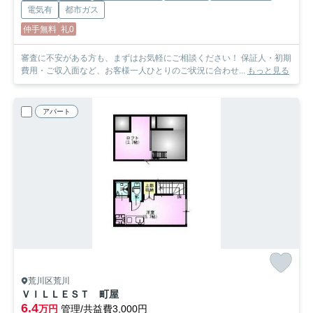
電気有
都市ガス
仲手無料
礼0
審査に不安がある方も、まずはお気軽にご相談ください！ 保証人・初期
費用・ご収入面など、お客様一人ひとりのご状況に合わせ...
もっと見る
アパート
荒川区荒川
ＶＩＬＬＥＳＴ 町屋
6.4
万円
管理/共益費3,000円