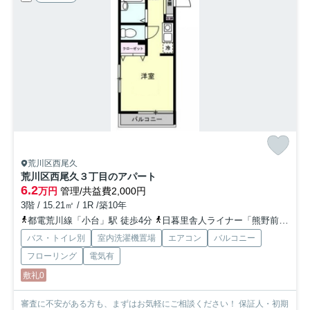
荒川区西尾久
荒川区西尾久３丁目のアパート
6.2
万円
管理/共益費2,000円
3階 / 15.21㎡ / 1R /築10年
都電荒川線「小台」駅 徒歩4分
日暮里舎人ライナー「熊野前」駅 徒歩11分
バス・トイレ別
室内洗濯機置場
エアコン
バルコニー
フローリング
電気有
敷礼0
審査に不安がある方も、まずはお気軽にご相談ください！ 保証人・初期