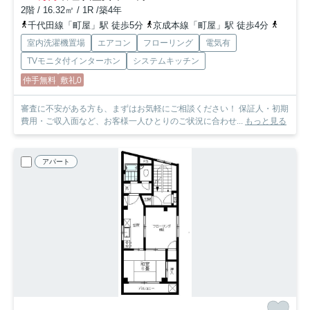
2階 / 16.32㎡ / 1R /築4年
千代田線「町屋」駅 徒歩5分
京成本線「町屋」駅 徒歩4分
都電荒
室内洗濯機置場
エアコン
フローリング
電気有
TVモニタ付インターホン
システムキッチン
仲手無料
敷礼0
審査に不安がある方も、まずはお気軽にご相談ください！ 保証人・初期
費用・ご収入面など、お客様一人ひとりのご状況に合わせ...
もっと見る
アパート