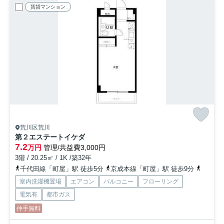
賃貸マンション
荒川区荒川
第２エステートイケダ
7.2
万円
管理/共益費3,000円
3階 / 20.25㎡ / 1K /築32年
千代田線「町屋」駅 徒歩5分
京成本線「町屋」駅 徒歩9分
都電荒
室内洗濯機置場
エアコン
バルコニー
フローリング
電気有
都市ガス
仲手無料