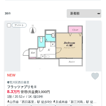
30
件
アパート
NEW
荒川区西日暮里
フラッツァプリモⅡ
8.3
万円
管理/共益費3,000円
1階 / 20.52㎡ / 1K /築19年
山手線「西日暮里」駅 徒歩9分
京成本線「新三河島」駅 徒歩3分