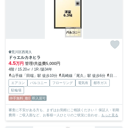
荒川区西尾久
ドゥエルカネヒラ
4.5
万円
管理/共益費5,000円
4階 / 15.20㎡ / 1R /築34年
山手線「田端」駅 徒歩10分
高崎線「尾久」駅 徒歩6分
日暮里舎人ライナー「赤土小学校前」駅 徒歩13分
エアコン
バルコニー
フローリング
電気有
都市ガス
駐輪場
仲手無料
敷0
即入居可
審査に不安がある方も、まずはお気軽にご相談ください！ 保証人・初期
費用・ご収入面など、お客様一人ひとりのご状況に合わせ...
もっと見る