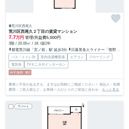
荒川区西尾久
荒川区西尾久２丁目の賃貸マンション
7.7
万円
管理/共益費5,000円
3階 / 20.00㎡ / 1K /築2年
都電荒川線「宮ノ前」駅 徒歩3分
日暮里舎人ライナー「熊野前」駅 徒歩7分
バス・トイレ別
室内洗濯機置場
エアコン
フローリング
電気有
TVモニタ付インターホン
仲手無料
敷0
審査に不安がある方も、まずはお気軽にご相談ください！ 保証人・初期
費用・ご収入面など、お客様一人ひとりのご状況に合わせ...
もっと見る
アパート