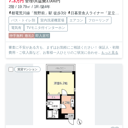
7.3
万円
管理/共益費3,000円
2階 / 19.79㎡ / 1R /築4年
都電荒川線「熊野前」駅 徒歩3分
日暮里舎人ライナー「足立小台」駅 徒歩7分
バス・トイレ別
室内洗濯機置場
エアコン
フローリング
電気有
TVモニタ付インターホン
仲手無料
敷礼0
即入居可
審査に不安がある方も、まずはお気軽にご相談ください！ 保証人・初期
費用・ご収入面など、お客様一人ひとりのご状況に合わせ...
もっと見る
賃貸マンション