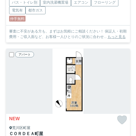
バス・トイレ別
室内洗濯機置場
エアコン
フローリング
電気有
都市ガス
仲手無料
審査に不安がある方も、まずはお気軽にご相談ください！ 保証人・初期
費用・ご収入面など、お客様一人ひとりのご状況に合わせ...
もっと見る
アパート
NEW
荒川区町屋
ＣＯＲＤＥＡ町屋