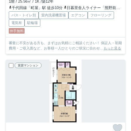
1階 / 25.56㎡ / 1K /築12年
千代田線「町屋」駅 徒歩10分
日暮里舎人ライナー「熊野前」駅 徒歩7分
バス・トイレ別
室内洗濯機置場
エアコン
フローリング
電気有
駐輪場
仲手無料
審査に不安がある方も、まずはお気軽にご相談ください！ 保証人・初期
費用・ご収入面など、お客様一人ひとりのご状況に合わせ...
もっと見る
賃貸マンション