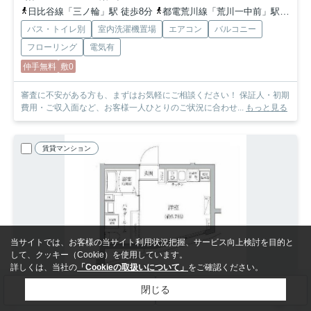
日比谷線「三ノ輪」駅 徒歩8分
都電荒川線「荒川一中前」駅 徒歩6分
バス・トイレ別
室内洗濯機置場
エアコン
バルコニー
フローリング
電気有
仲手無料
敷0
審査に不安がある方も、まずはお気軽にご相談ください！ 保証人・初期
費用・ご収入面など、お客様一人ひとりのご状況に合わせ...
もっと見る
賃貸マンション
当サイトでは、お客様の当サイト利用状況把握、サービス向上検討を目的と
して、クッキー（Cookie）を使用しています。
詳しくは、当社の
「Cookieの取扱いについて」
をご確認ください。
閉じる
検索条件を変更
まとめてお問い合わせ