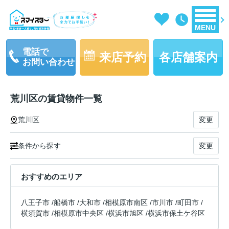
MENU
電話で
来店予約
各店舗案内
お問い合わせ
荒川区の賃貸物件一覧
荒川区
変更
条件から探す
変更
おすすめのエリア
八王子市
/
船橋市
/
大和市
/
相模原市南区
/
市川市
/
町田市
/
横須賀市
/
相模原市中央区
/
横浜市旭区
/
横浜市保土ケ谷区