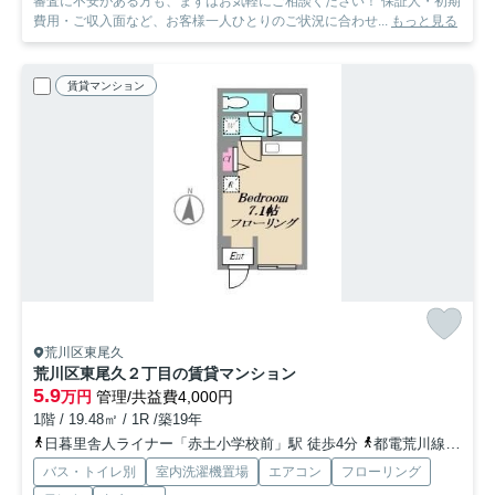
審査に不安がある方も、まずはお気軽にご相談ください！ 保証人・初期
費用・ご収入面など、お客様一人ひとりのご状況に合わせ...
もっと見る
賃貸マンション
荒川区東尾久
荒川区東尾久２丁目の賃貸マンション
5.9
万円
管理/共益費4,000円
1階 / 19.48㎡ / 1R /築19年
日暮里舎人ライナー「赤土小学校前」駅 徒歩4分
都電荒川線「東尾久三丁目」駅 徒歩5分
バス・トイレ別
室内洗濯機置場
エアコン
フローリング