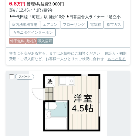
6.8
万円
管理/共益費3,000円
3階 / 12.45㎡ / 1R /築9年
千代田線「町屋」駅 徒歩10分
日暮里舎人ライナー「足立小台」駅 徒歩20分
室内洗濯機置場
エアコン
フローリング
電気有
都市ガス
TVモニタ付インターホン
仲手無料
敷礼0
即入居可
審査に不安がある方も、まずはお気軽にご相談ください！ 保証人・初期
費用・ご収入面など、お客様一人ひとりのご状況に合わせ...
もっと見る
アパート