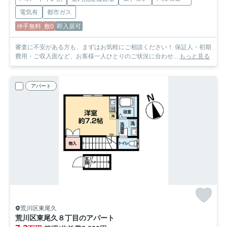
電気有
都市ガス
仲手無料
敷0
即入居可
審査に不安がある方も、まずはお気軽にご相談ください！ 保証人・初期
費用・ご収入面など、お客様一人ひとりのご状況に合わせ...
もっと見る
アパート
荒川区東尾久
荒川区東尾久８丁目のアパート