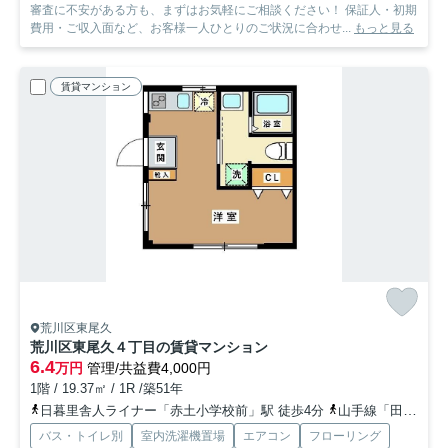
審査に不安がある方も、まずはお気軽にご相談ください！ 保証人・初期
費用・ご収入面など、お客様一人ひとりのご状況に合わせ...
もっと見る
賃貸マンション
荒川区東尾久
荒川区東尾久４丁目の賃貸マンション
6.4
万円
管理/共益費4,000円
1階 / 19.37㎡ / 1R /築51年
日暮里舎人ライナー「赤土小学校前」駅 徒歩4分
山手線「田端」駅 徒歩14分
バス・トイレ別
室内洗濯機置場
エアコン
フローリング