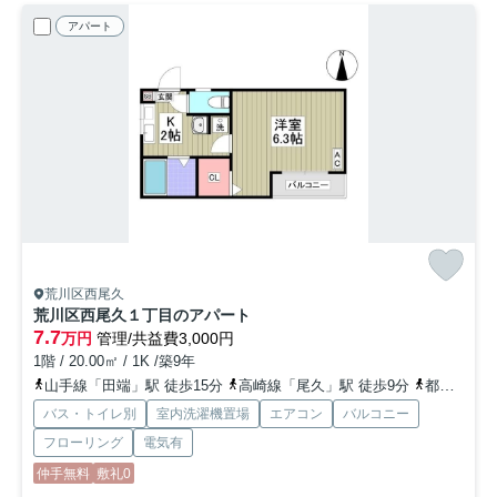
アパート
荒川区西尾久
荒川区西尾久１丁目のアパート
7.7
万円
管理/共益費3,000円
1階 / 20.00㎡ / 1K /築9年
山手線「田端」駅 徒歩15分
高崎線「尾久」駅 徒歩9分
都電荒川線「宮ノ前」駅 徒歩8分
バス・トイレ別
室内洗濯機置場
エアコン
バルコニー
フローリング
電気有
仲手無料
敷礼0