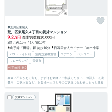
荒川区東尾久
荒川区東尾久４丁目の賃貸マンション
9.2
万円
管理/共益費10,000円
2階 / 26.15㎡ / 1K /築10年
山手線「田端」駅 徒歩10分
日暮里舎人ライナー「赤土小学校前」駅 徒歩5分
バス・トイレ別
室内洗濯機置場
エアコン
バルコニー
フローリング
電気有
仲手無料
敷0
審査に不安がある方も、まずはお気軽にご相談ください！ 保証人・初期
費用・ご収入面など、お客様一人ひとりのご状況に合わせ...
もっと見る
賃貸マンション