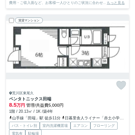
費用・ご収入面など、お客様一人ひとりのご状況に合わせ...
もっと見る
賃貸マンション
荒川区東尾久
ペンタトニックス田端
8.5
万円
管理/共益費5,000円
1階 / 20.13㎡ / 1K /築4年
山手線「田端」駅 徒歩11分
日暮里舎人ライナー「赤土小学校前」駅 徒歩7分
バス・トイレ別
室内洗濯機置場
エアコン
フローリング
電気有
駐輪場