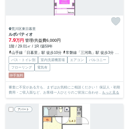
荒川区東日暮里
ルポパティオ
7.9
万円
管理/共益費6,000円
1階 / 29.01㎡ / 1R /築59年
山手線「日暮里」駅 徒歩10分
常磐線「三河島」駅 徒歩3分
日比谷
バス・トイレ別
室内洗濯機置場
エアコン
バルコニー
フローリング
電気有
仲手無料
審査に不安がある方も、まずはお気軽にご相談ください！ 保証人・初期
費用・ご収入面など、お客様一人ひとりのご状況に合わせ...
もっと見る
アパート