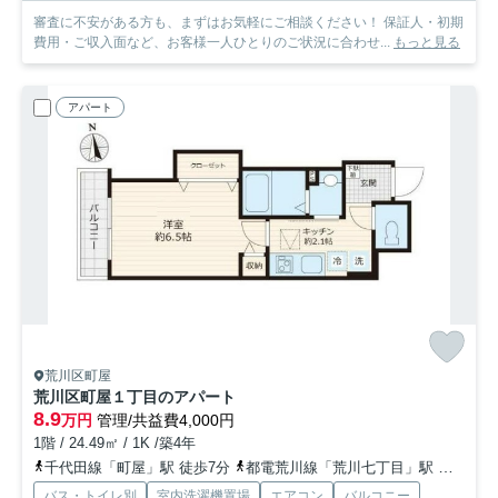
審査に不安がある方も、まずはお気軽にご相談ください！ 保証人・初期
費用・ご収入面など、お客様一人ひとりのご状況に合わせ...
もっと見る
アパート
荒川区町屋
荒川区町屋１丁目のアパート
8.9
万円
管理/共益費4,000円
1階 / 24.49㎡ / 1K /築4年
千代田線「町屋」駅 徒歩7分
都電荒川線「荒川七丁目」駅 徒歩6分
バス・トイレ別
室内洗濯機置場
エアコン
バルコニー