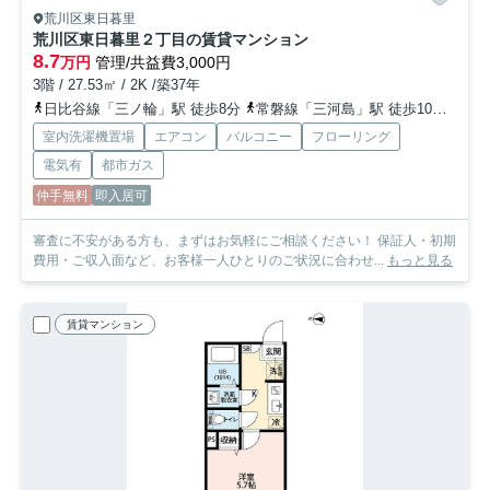
荒川区東日暮里
荒川区東日暮里２丁目の賃貸マンション
8.7
万円
管理/共益費3,000円
3階 / 27.53㎡ / 2K /築37年
日比谷線「三ノ輪」駅 徒歩8分
常磐線「三河島」駅 徒歩10分
つく
室内洗濯機置場
エアコン
バルコニー
フローリング
電気有
都市ガス
仲手無料
即入居可
審査に不安がある方も、まずはお気軽にご相談ください！ 保証人・初期
費用・ご収入面など、お客様一人ひとりのご状況に合わせ...
もっと見る
賃貸マンション