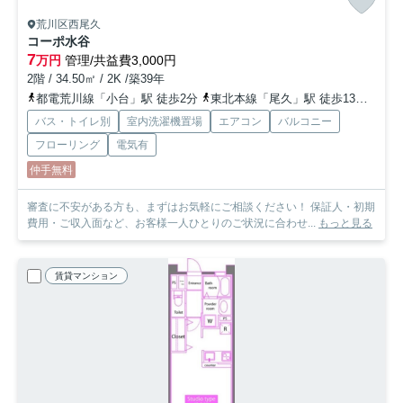
荒川区西尾久
コーポ水谷
7
万円
管理/共益費3,000円
2階 / 34.50㎡ / 2K /築39年
都電荒川線「小台」駅 徒歩2分
東北本線「尾久」駅 徒歩13分
日暮
バス・トイレ別
室内洗濯機置場
エアコン
バルコニー
フローリング
電気有
仲手無料
審査に不安がある方も、まずはお気軽にご相談ください！ 保証人・初期
費用・ご収入面など、お客様一人ひとりのご状況に合わせ...
もっと見る
賃貸マンション