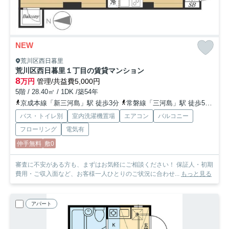
NEW
荒川区西日暮里
荒川区西日暮里１丁目の賃貸マンション
8
万円
管理/共益費5,000円
5階 / 28.40㎡ / 1DK /築54年
京成本線「新三河島」駅 徒歩3分
常磐線「三河島」駅 徒歩5分
山
バス・トイレ別
室内洗濯機置場
エアコン
バルコニー
フローリング
電気有
仲手無料
敷0
審査に不安がある方も、まずはお気軽にご相談ください！ 保証人・初期
費用・ご収入面など、お客様一人ひとりのご状況に合わせ...
もっと見る
アパート