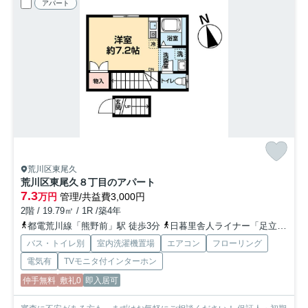
アパート
荒川区東尾久
荒川区東尾久８丁目のアパート
7.3
万円
管理/共益費3,000円
2階 / 19.79㎡ / 1R /築4年
都電荒川線「熊野前」駅 徒歩3分
日暮里舎人ライナー「足立小台」駅 徒歩7分
バス・トイレ別
室内洗濯機置場
エアコン
フローリング
電気有
TVモニタ付インターホン
仲手無料
敷礼0
即入居可